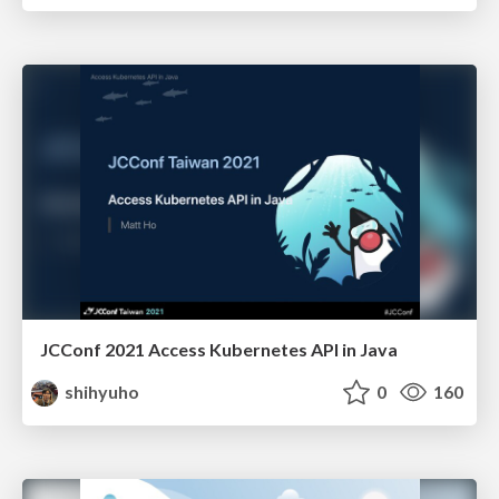
JCConf 2021 Access Kubernetes API in Java
shihyuho
0
160