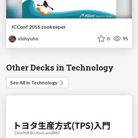
JCConf 2016 zookeeper
shihyuho
0
95
Other Decks in Technology
See All in Technology