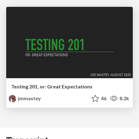
Testing 201, or: Great Expectations
jmmastey
46
8.2k