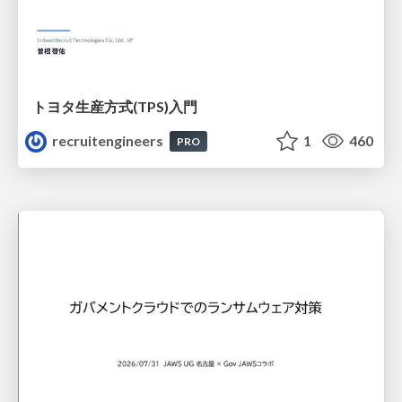
トヨタ⽣産⽅式(TPS)⼊⾨
recruitengineers
1
460
PRO