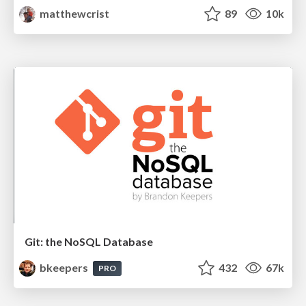
matthewcrist
89
10k
Git: the NoSQL Database
bkeepers
432
67k
PRO