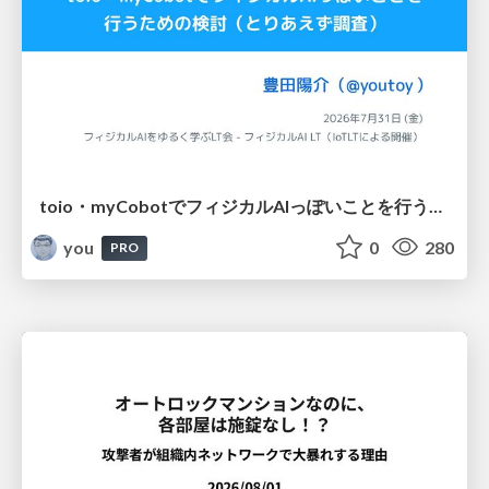
toio・myCobotでフィジカルAIっぽいことを行うための検討（とりあえず調査） / フィジカルAI LT（IoTLTによる開催）
you
0
280
PRO