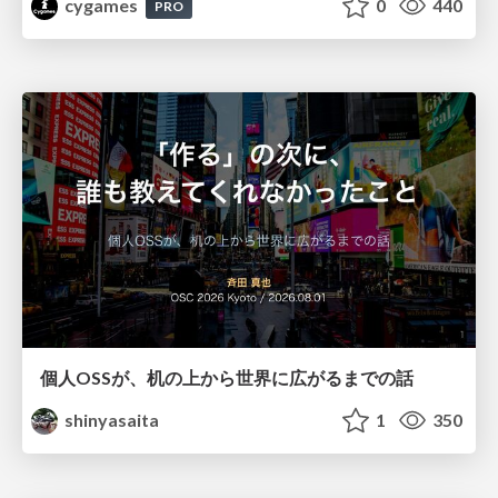
cygames
0
440
PRO
個人OSSが、机の上から世界に広がるまでの話
shinyasaita
1
350