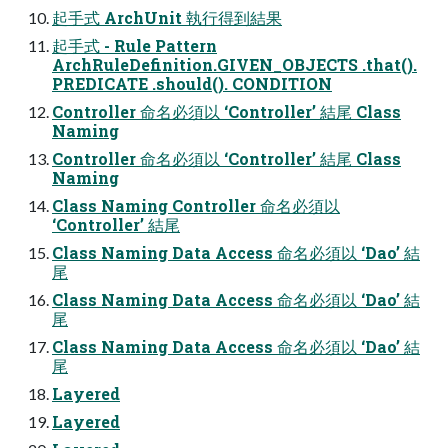
起⼿式 ArchUnit 執⾏得到結果
起⼿式 - Rule Pattern
ArchRuleDefinition.GIVEN_OBJECTS .that().
PREDICATE .should(). CONDITION
Controller 命名必須以 ‘Controller’ 結尾 Class
Naming
Controller 命名必須以 ‘Controller’ 結尾 Class
Naming
Class Naming Controller 命名必須以
‘Controller’ 結尾
Class Naming Data Access 命名必須以 ‘Dao’ 結
尾
Class Naming Data Access 命名必須以 ‘Dao’ 結
尾
Class Naming Data Access 命名必須以 ‘Dao’ 結
尾
Layered
Layered