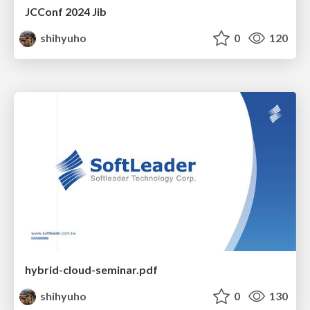
JCConf 2024 Jib
shihyuho
0
120
hybrid-cloud-seminar.pdf
shihyuho
0
130