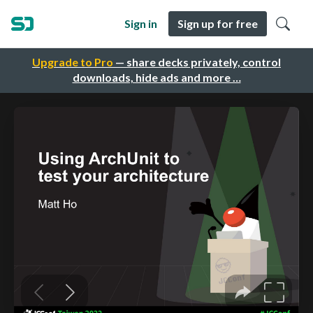
Sign in
Sign up for free
Upgrade to Pro
— share decks privately, control
downloads, hide ads and more …