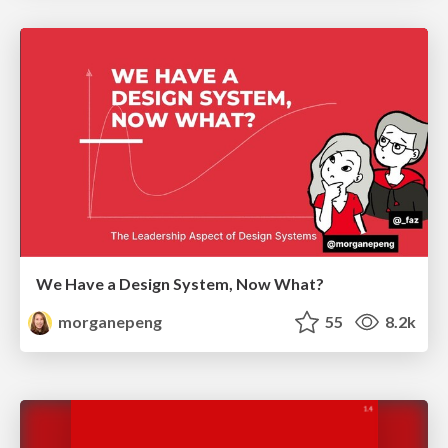
We Have a Design System, Now What?
morganepeng
55
8.2k