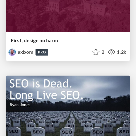
First, design no harm
axbom
2
1.2k
PRO