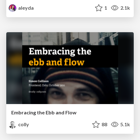
aleyda
1
2.1k
Embracing the Ebb and Flow
colly
88
5.1k