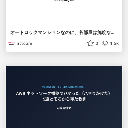
オートロックマンションなのに、各部屋は施錠なし！？ 攻撃者が組織内ネットワークで大暴れする理由 / The Front Door Is Locked, but the Rooms Are Wide Open: Why Attackers Move Freely Inside Enterprise Networks
nttcom
0
1.5k