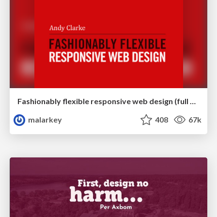
Fashionably flexible responsive web design (full day workshop)
malarkey
408
67k