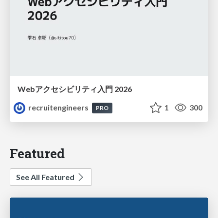
Webアクセシビリティ入門 2026
recruitengineers
1
300
PRO
Featured
See All Featured