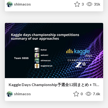
shimacos
3
31k
Kaggle Days Championship予選全12回まとめ + TIPS
shimacos
0
7.6k