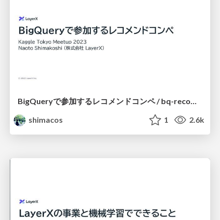
BigQueryで参加するレコメンドコンペ / bq-recommend-competition-kaggle-meetup-tokyo-2023
shimacos
1
2.6k