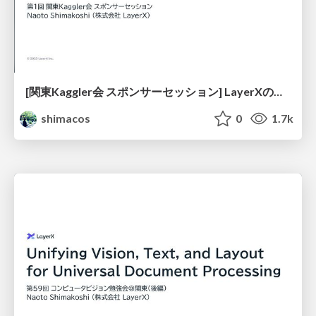
[関東Kaggler会 スポンサーセッション] LayerXの事業と機械学習でできること / kanto-kaggler-layerx
shimacos
0
1.7k