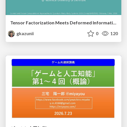
Tensor Factorization Meets Deformed Information Geometry: Convex Relaxation under Deformed Algebra
gkazunii
0
120