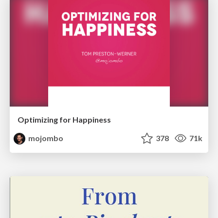
Optimizing for Happiness
mojombo
378
71k