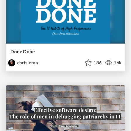
Done Done
chrislema
186
16k