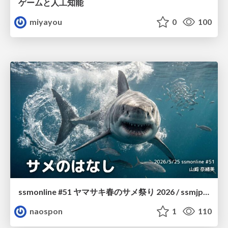
ゲームと人工知能
miyayou
0
100
ssmonline #51 ヤマサキ春のサメ祭り 2026 / ssmjp Yamasaki Spring JAWS Festival 2026
naospon
1
110