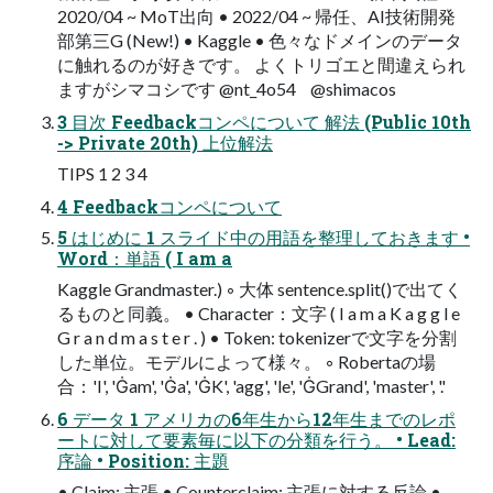
2020/04 ~ MoT出向 • 2022/04 ~ 帰任、AI技術開発
部第三G (New!) • Kaggle • 色々なドメインのデータ
に触れるのが好きです。 よくトリゴエと間違えられ
ますがシマコシです @nt_4o54 @shimacos
3 目次 Feedbackコンペについて 解法 (Public 10th
-> Private 20th) 上位解法
TIPS 1 2 3 4
4 Feedbackコンペについて
5 はじめに 1 スライド中の用語を整理しておきます •
Word：単語 ( I am a
Kaggle Grandmaster.) ◦ 大体 sentence.split()で出てく
るものと同義。 • Character：文字 ( I a m a K a g g l e
G r a n d m a s t e r . ) • Token: tokenizerで文字を分割
した単位。モデルによって様々。 ◦ Robertaの場
合：'I', 'Ġam', 'Ġa', 'ĠK', 'agg', 'le', 'ĠGrand', 'master', '.'
6 データ 1 アメリカの6年生から12年生までのレポ
ートに対して要素毎に以下の分類を行う。 • Lead:
序論 • Position: 主題
• Claim: 主張 • Counterclaim: 主張に対する反論 •