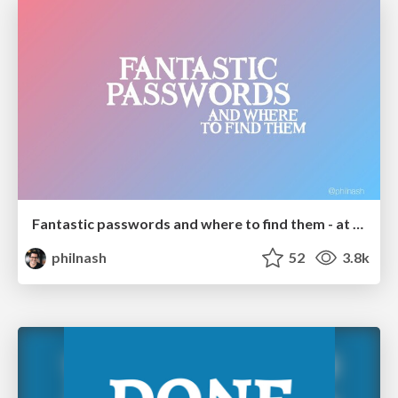
Fantastic passwords and where to find them - at NoRuKo
philnash
52
3.8k