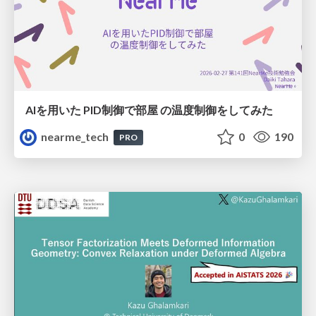
AIを用いた PID制御で部屋 の温度制御をしてみた
nearme_tech
0
190
PRO