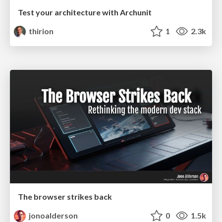
Test your architecture with Archunit
thirion
1
2.3k
The browser strikes back
jonoalderson
0
1.5k