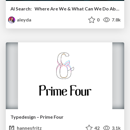
AI Search: Where Are We & What Can We Do About It?
aleyda
0
7.8k
Typedesign – Prime Four
hannesfritz
42
3.1k