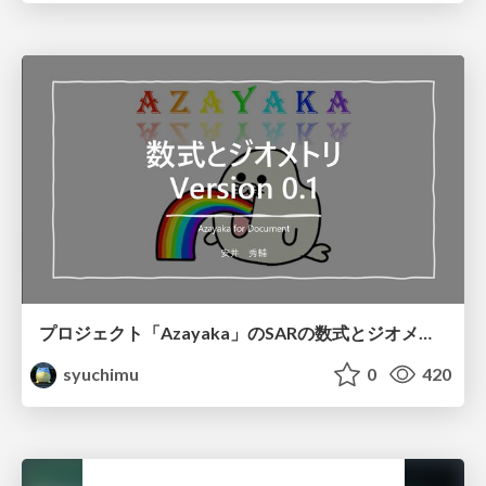
プロジェクト「Azayaka」のSARの数式とジオメトリ
syuchimu
0
420