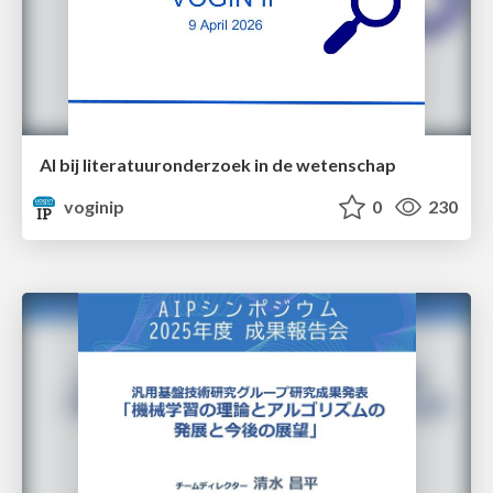
AI bij literatuuronderzoek in de wetenschap
voginip
0
230