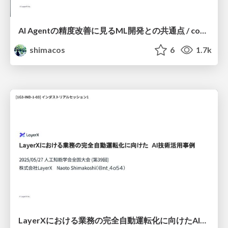
AI Agentの精度改善に見るML開発との共通点 / commonalities in accuracy improvements in agentic era
shimacos
6
1.7k
LayerXにおける業務の完全自動運転化に向けたAI技術活用事例 / layerx-ai-jsai2025