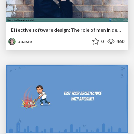
Effective software design: The role of men in debugging patriarchy in IT @ Voxxed Days AMS
baasie
0
460