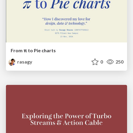
From π to Pie charts
rasagy
0
250