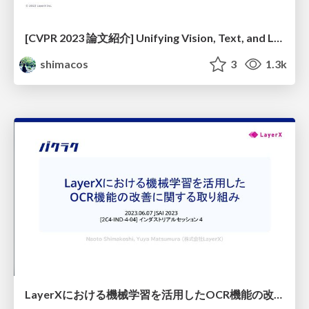
[CVPR 2023 論文紹介] Unifying Vision, Text, and Layout for Universal Document Processing / kanto-cv-59-udop
shimacos
3
1.3k
LayerXにおける機械学習を活用したOCR機能の改善に関する取り組み / layerx-jsai-2023