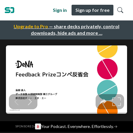
Sign in
Sign up for free
Upgrade to Pro
— share decks privately, control
downloads, hide ads and more …
·
Your Podcast. Everywhere. Effortlessly.
→
SPONSORED