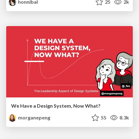
honnibal
25
2k
We Have a Design System, Now What?
morganepeng
55
8.3k