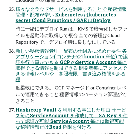
様々なクラウドサービスを利用することで 秘密情報
管理・配布が辛い Kubernetes はkubernetes
secret Cloud Functions / GAE はDeploy
時に一緒にデプロイ Run は、KMS で暗号化したファ
イルを起動時に取得して複合 全ての管理はCloud
Repository で、デプロイ時に良しなにしている
新しい秘密情報管理・配布の仕組みに求めた要件 各
アプリケーション( コンテナや1function 単位) で認
証を行う事ができる GCP のService Account 毎に
取得できる情報を制限できる 開発者毎にアクセスで
きる情報レベルや、参照権限、書き込み権限をある
程
度柔軟にできる。 GCP マネージド or Container レベ
ルで運用できること 秘密情報のバージョン管理がで
きること
Hashicorp Vault を利用する事にした理由 サービ
ス毎にServiceAccount を作成して、SA Key を使
って認証が可能 ServiceAccount 毎には取得可能
な秘密情報だけRead 権限を付ける