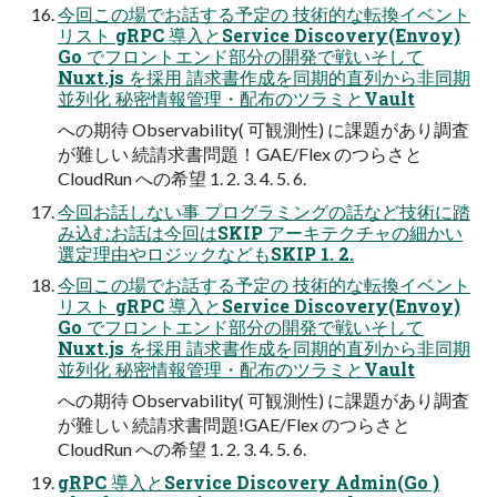
今回この場でお話する予定の 技術的な転換イベント
リスト gRPC 導入とService Discovery(Envoy)
Go でフロントエンド部分の開発で戦いそして
Nuxt.js を採用 請求書作成を同期的直列から非同期
並列化 秘密情報管理・配布のツラミとVault
への期待 Observability( 可観測性) に課題があり調査
が難しい 続請求書問題！GAE/Flex のつらさと
CloudRun への希望 1. 2. 3. 4. 5. 6.
今回お話しない事 プログラミングの話など技術に踏
み込むお話は今回はSKIP アーキテクチャの細かい
選定理由やロジックなどもSKIP 1. 2.
今回この場でお話する予定の 技術的な転換イベント
リスト gRPC 導入とService Discovery(Envoy)
Go でフロントエンド部分の開発で戦いそして
Nuxt.js を採用 請求書作成を同期的直列から非同期
並列化 秘密情報管理・配布のツラミとVault
への期待 Observability( 可観測性) に課題があり調査
が難しい 続請求書問題!GAE/Flex のつらさと
CloudRun への希望 1. 2. 3. 4. 5. 6.
gRPC 導入とService Discovery Admin(Go )