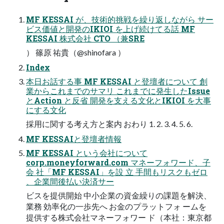
MF KESSAI が、技術的挑戦を繰り返しながら サー
ビス価値と開発のIKIOI を上げ続けてる話 MF
KESSAI 株式会社 CTO （兼SRE
） 篠原 祐貴（@shinofara ）
Index
本日お話する事 MF KESSAI と登壇者について 創
業からこれまでのサマリ これまでに発生したIssue
とAction と反省 開発を支える文化とIKIOI を大事
にする文化
採用に関する考え方と案内 おわり 1. 2. 3. 4. 5. 6.
MF KESSAIと登壇者情報
MF KESSAI という会社について
corp.moneyforward.com マネーフォワード、子
会 社「MF KESSAI」を設 立 手間もリスクもゼロ
、企業間後払い決済サー
ビスを提供開始 中小企業の資金繰りの課題を解決、
業務 効率化の一歩先へ お金のプラットフォ ームを
提供する株式会社マネーフォワー ド（本社：東京都