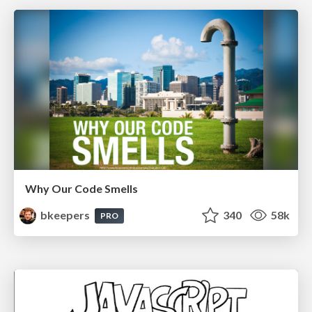
Why Our Code Smells
bkeepers
340
58k
PRO