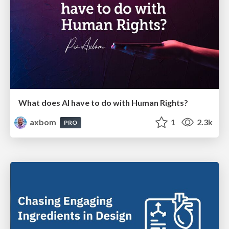
What does AI have to do with Human Rights?
axbom
1
2.3k
PRO