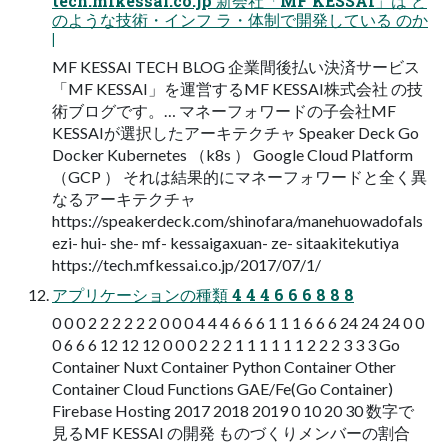
tech.mfkessai.co.jp 新会社「MF KESSAI」は ど
のような技術・インフ ラ・体制で開発している のか
|
MF KESSAI TECH BLOG 企業間後払い決済サービス
「MF KESSAI」を運営するMF KESSAI株式会社 の技
術ブログです。… マネーフォワードの子会社MF
KESSAIが選択したアーキテクチャ Speaker Deck Go
Docker Kubernetes （k8s ） Google Cloud Platform
（GCP ） それは結果的にマネーフォワードと全く異
なるアーキテクチャ
https://speakerdeck.com/shinofara/manehuowadofals
ezi- hui- she- mf- kessaigaxuan- ze- sitaakitekutiya
https://tech.mfkessai.co.jp/2017/07/1/
アプリケーションの種類 4 4 4 6 6 6 8 8 8
0 0 0 2 2 2 2 2 2 0 0 0 4 4 4 6 6 6 1 1 1 6 6 6 24 24 24 0 0
0 6 6 6 12 12 12 0 0 0 2 2 2 1 1 1 1 1 1 2 2 2 3 3 3 Go
Container Nuxt Container Python Container Other
Container Cloud Functions GAE/Fe(Go Container)
Firebase Hosting 2017 2018 2019 0 10 20 30 数字で
見るMF KESSAI の開発 ものづくりメンバーの割合