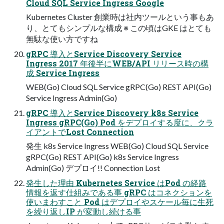
Cloud SQL Service Ingress Google
Kubernetes Cluster 創業時は社内ツールという事もあ
り、とてもシンプルな構成 ※ この頃はGKE はとても
無駄な使い方ですね
gRPC 導入とService Discovery Service
Ingress 2017 年後半にWEB/API リリース時の構
成 Service Ingress
WEB(Go) Cloud SQL Service gRPC(Go) REST API(Go)
Service Ingress Admin(Go)
gRPC 導入とService Discovery k8s Service
Ingress gRPC(Go) Pod をデプロイする度に、クラ
イアントでLost Connection
発生 k8s Service Ingress WEB(Go) Cloud SQL Service
gRPC(Go) REST API(Go) k8s Service Ingress
Admin(Go) デプロイ!! Connection Lost
発生した理由 Kubernetes Service はPod の経路
情報を返す仕組みである事 gRPC はコネクションを
使いまわすこと Pod はデプロイやスケール毎に生死
を繰り返しIP が変動し続ける事