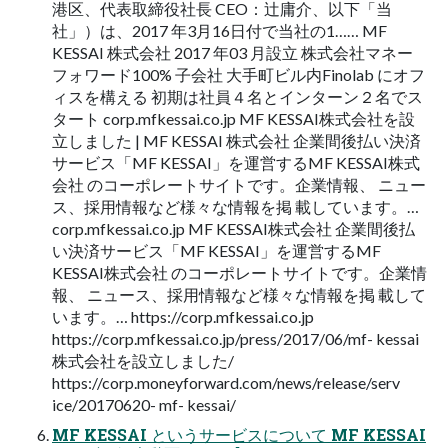
港区、代表取締役社長 CEO：辻庸介、以下「当
社」）は、2017 年3月16日付で当社の1…… MF
KESSAI 株式会社 2017 年03 月設立 株式会社マネー
フォワード100% 子会社 大手町ビル内Finolab にオフ
ィスを構える 初期は社員４名とインターン２名でス
タート corp.mfkessai.co.jp MF KESSAI株式会社を設
立しました | MF KESSAI 株式会社 企業間後払い決済
サービス「MF KESSAI」を運営するMF KESSAI株式
会社 のコーポレートサイトです。企業情報、 ニュー
ス、採用情報など様々な情報を掲 載しています。…
corp.mfkessai.co.jp MF KESSAI株式会社 企業間後払
い決済サービス「MF KESSAI」を運営するMF
KESSAI株式会社 のコーポレートサイトです。企業情
報、 ニュース、採用情報など様々な情報を掲 載して
います。… https://corp.mfkessai.co.jp
https://corp.mfkessai.co.jp/press/2017/06/mf- kessai
株式会社を設立しました/
https://corp.moneyforward.com/news/release/serv
ice/20170620- mf- kessai/
MF KESSAI というサービスについて MF KESSAI