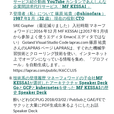
サービス紹介動画 YouTube カンタンであんしんな
企業間請求代行サービス「MF KESSAI 」
登壇者（私）について 篠原 祐貴（@shinofara ）
1987 年1 月（32 歳） 現在の役割 CTO
SRE Gopher （最近減りました） 入社時期 マネーフ
ォワードに2016 年12 月 MF KESSAI は2017 年1 月頃
から参加 よく使うエディタ Emacs( エディタではな
い） Goland Visual Studio Code lapras.com 篠原 祐貴
さんのLAPRAS ページ LAPRASは、すぐれた機械学
習技術とクロ ーリング技術を使い、インターネット
上 でオープンになっている情報を集め、 「プロフィ
ール」を自動生成します。…
https://lapras.com/public/K6CCUJS
技術系の登壇履歴 マネーフォワードの子会社MF
KESSAIが選択したアーキテクチャ Speaker Deck
GoとGCPとkubernetesを使った MF KESSAIの歴
史 Speaker Deck
酔いどれGCPUG 2018/03/02 / PubSubとGAE/FEで
サクッと大量にPDF生成出来るようにしたお話
Speaker Deck