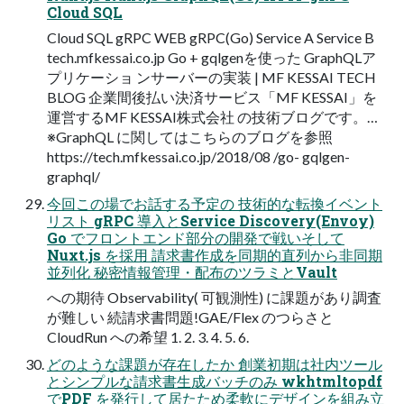
Cloud SQL
Cloud SQL gRPC WEB gRPC(Go) Service A Service B
tech.mfkessai.co.jp Go + gqlgenを使った GraphQLア
プリケーショ ンサーバーの実装 | MF KESSAI TECH
BLOG 企業間後払い決済サービス「MF KESSAI」を
運営するMF KESSAI株式会社 の技術ブログです。…
※GraphQL に関してはこちらのブログを参照
https://tech.mfkessai.co.jp/2018/08 /go- gqlgen-
graphql/
今回この場でお話する予定の 技術的な転換イベント
リスト gRPC 導入とService Discovery(Envoy)
Go でフロントエンド部分の開発で戦いそして
Nuxt.js を採用 請求書作成を同期的直列から非同期
並列化 秘密情報管理・配布のツラミとVault
への期待 Observability( 可観測性) に課題があり調査
が難しい 続請求書問題!GAE/Flex のつらさと
CloudRun への希望 1. 2. 3. 4. 5. 6.
どのような課題が存在したか 創業初期は社内ツール
とシンプルな請求書生成バッチのみ wkhtmltopdf
でPDF を発行して居たため柔軟にデザインを組み立