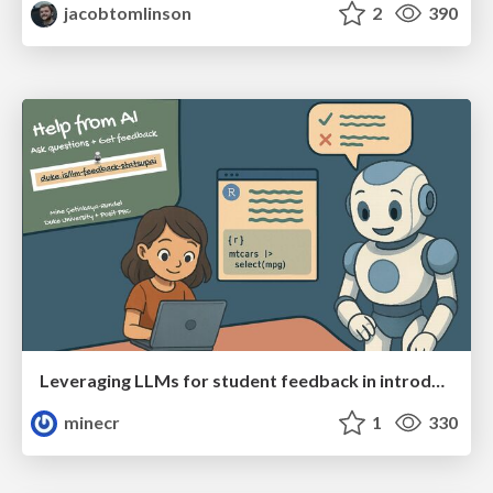
jacobtomlinson
2
390
Leveraging LLMs for student feedback in introductory data science courses - posit::conf(2025)
minecr
1
330