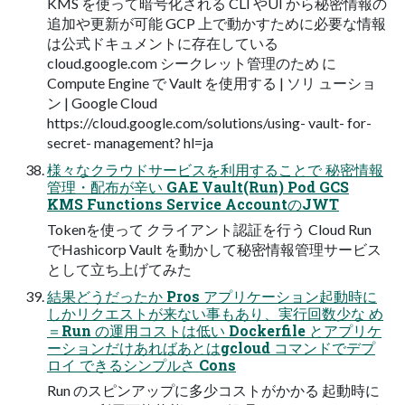
KMS を使って暗号化される CLI やUI から秘密情報の
追加や更新が可能 GCP 上で動かすために必要な情報
は公式ドキュメントに存在している
cloud.google.com シークレット管理のため に
Compute Engine で Vault を使用する | ソリ ューショ
ン | Google Cloud
https://cloud.google.com/solutions/using- vault- for-
secret- management? hl=ja
様々なクラウドサービスを利用することで 秘密情報
管理・配布が辛い GAE Vault(Run) Pod GCS
KMS Functions Service AccountのJWT
Tokenを使って クライアント認証を行う Cloud Run
でHashicorp Vault を動かして秘密情報管理サービス
として立ち上げてみた
結果どうだったか Pros アプリケーション起動時に
しかリクエストが来ない事もあり、実行回数少な め
＝Run の運用コストは低い Dockerfile とアプリケ
ーションだけあればあとはgcloud コマンドでデプ
ロイ できるシンプルさ Cons
Run のスピンアップに多少コストがかかる 起動時に