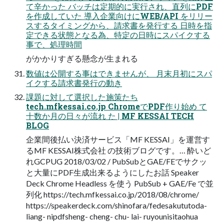
て辛かった バッチは定期的に実行され、直列にPDF
を作成していた 導入企業向けにWEB/API をリリー
スするタイミングから、請求書を発行する 日時を指
定できる状態となる為、特定の日時にスパイクする
事で、処理時間
がかかりすぎる懸念が生まれる
数値は公開する事はできませんが、 月末月初にスパ
イクする請求書発行の動き
課題に対して選択した施策たち
tech.mfkessai.co.jp ChromeでPDF作り始め て
十数か月の日々が流れ た | MF KESSAI TECH
BLOG
企業間後払い決済サービス「MF KESSAI」を運営す
るMF KESSAI株式会社 の技術ブログです。… 酔いど
れGCPUG 2018/03/02 / PubSubとGAE/FEでサクッ
と大量にPDF生成出来るようにしたお話 Speaker
Deck Chrome Headless を使う PubSub + GAE/Fe で並
列化 https://tech.mfkessai.co.jp/2018/08/chrome/
https://speakerdeck.com/shinofara/fedesakututoda-
liang- nipdfsheng- cheng- chu- lai- ruyounisitaohua