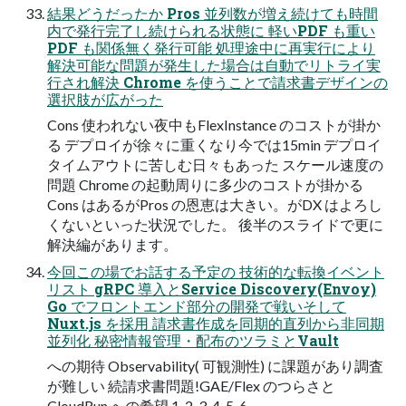
結果どうだったか Pros 並列数が増え続けても時間
内で発行完了し続けられる状態に 軽いPDF も重い
PDF も関係無く発行可能 処理途中に再実行により
解決可能な問題が発生した場合は自動でリトライ実
行され解決 Chrome を使うことで請求書デザインの
選択肢が広がった
Cons 使われない夜中もFlexInstance のコストが掛か
る デプロイが徐々に重くなり今では15min デプロイ
タイムアウトに苦しむ日々もあった スケール速度の
問題 Chrome の起動周りに多少のコストが掛かる
Cons はあるがPros の恩恵は大きい。がDX はよろし
くないといった状況でした。 後半のスライドで更に
解決編があります。
今回この場でお話する予定の 技術的な転換イベント
リスト gRPC 導入とService Discovery(Envoy)
Go でフロントエンド部分の開発で戦いそして
Nuxt.js を採用 請求書作成を同期的直列から非同期
並列化 秘密情報管理・配布のツラミとVault
への期待 Observability( 可観測性) に課題があり調査
が難しい 続請求書問題!GAE/Flex のつらさと
CloudRun への希望 1. 2. 3. 4. 5. 6.