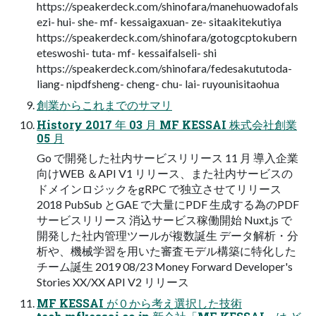
https://speakerdeck.com/shinofara/manehuowadofals
ezi- hui- she- mf- kessaigaxuan- ze- sitaakitekutiya
https://speakerdeck.com/shinofara/gotogcptokubern
eteswoshi- tuta- mf- kessaifalseli- shi
https://speakerdeck.com/shinofara/fedesakututoda-
liang- nipdfsheng- cheng- chu- lai- ruyounisitaohua
創業からこれまでのサマリ
History 2017 年 03 月 MF KESSAI 株式会社創業
05 月
Go で開発した社内サービスリリース 11 月 導入企業
向けWEB ＆API V1 リリース、また社内サービスの
ドメインロジックをgRPC で独立させてリリース
2018 PubSub とGAE で大量にPDF 生成する為のPDF
サービスリリース 消込サービス稼働開始 Nuxt,js で
開発した社内管理ツールが複数誕生 データ解析・分
析や、機械学習を用いた審査モデル構築に特化した
チーム誕生 2019 08/23 Money Forward Developer's
Stories XX/XX API V2 リリース
MF KESSAI が０から考え選択した技術