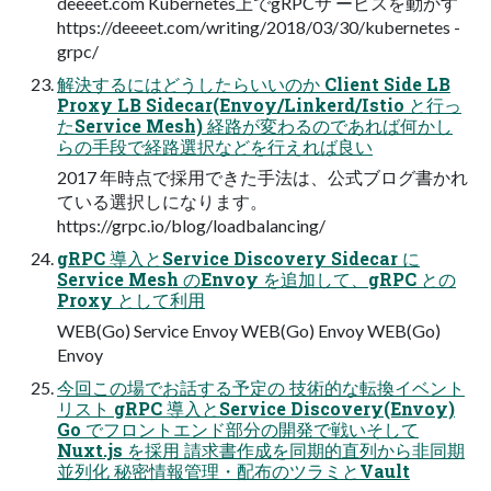
deeeet.com Kubernetes上でgRPCサ ービスを動かす
https://deeeet.com/writing/2018/03/30/kubernetes -
grpc/
解決するにはどうしたらいいのか Client Side LB
Proxy LB Sidecar(Envoy/Linkerd/Istio と行っ
たService Mesh) 経路が変わるのであれば何かし
らの手段で経路選択などを行えれば良い
2017 年時点で採用できた手法は、公式ブログ書かれ
ている選択しになります。
https://grpc.io/blog/loadbalancing/
gRPC 導入とService Discovery Sidecar に
Service Mesh のEnvoy を追加して、gRPC との
Proxy として利用
WEB(Go) Service Envoy WEB(Go) Envoy WEB(Go)
Envoy
今回この場でお話する予定の 技術的な転換イベント
リスト gRPC 導入とService Discovery(Envoy)
Go でフロントエンド部分の開発で戦いそして
Nuxt.js を採用 請求書作成を同期的直列から非同期
並列化 秘密情報管理・配布のツラミとVault