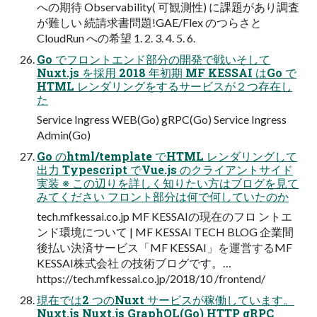
への期待 Observability( 可観測性) に課題があり調査
が難しい 続請求書問題!GAE/Flex のつらさと
CloudRun への希望 1. 2. 3. 4. 5. 6.
Go でフロントエンド部分の開発で戦いそして
Nuxt.js を採用 2018 年初期 MF KESSAI はGo で
HTML レンダリングをするサービスが２つ存在し
た
Service Ingress WEB(Go) gRPC(Go) Service Ingress
Admin(Go)
Go のhtml/template でHTML レンダリングして
出力 Typescript でVue.js のクライアントサイド
実装 ※ この辺りを詳しく知りたい方はブログを見て
みてください フロント部分は何で何していたのか
tech.mfkessai.co.jp MF KESSAIの現在のフロ ントエ
ンド環境について | MF KESSAI TECH BLOG 企業間
後払い決済サービス「MF KESSAI」を運営するMF
KESSAI株式会社 の技術ブログです。…
https://tech.mfkessai.co.jp/2018/10 /frontend/
現在では2 つのNuxt サービスが稼働しています。
Nuxt.js Nuxt.js GraphQL(Go) HTTP gRPC