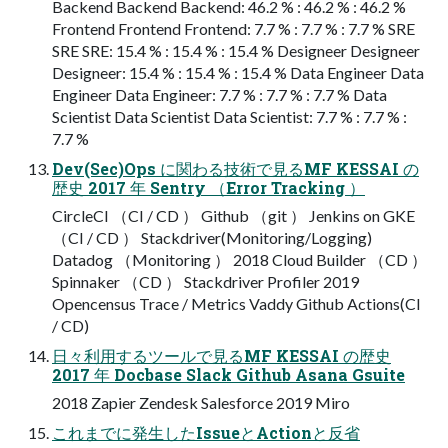
Backend Backend Backend: 46.2 % : 46.2 % : 46.2 %
Frontend Frontend Frontend: 7.7 % : 7.7 % : 7.7 % SRE
SRE SRE: 15.4 % : 15.4 % : 15.4 % Designeer Designeer
Designeer: 15.4 % : 15.4 % : 15.4 % Data Engineer Data
Engineer Data Engineer: 7.7 % : 7.7 % : 7.7 % Data
Scientist Data Scientist Data Scientist: 7.7 % : 7.7 % :
7.7 %
Dev(Sec)Ops に関わる技術で見るMF KESSAI の
歴史 2017 年 Sentry （Error Tracking ）
CircleCI （CI / CD ） Github （git ） Jenkins on GKE
（CI / CD ） Stackdriver(Monitoring/Logging)
Datadog （Monitoring ） 2018 Cloud Builder （CD ）
Spinnaker （CD ） Stackdriver Profiler 2019
Opencensus Trace / Metrics Vaddy Github Actions(CI
/ CD)
日々利用するツールで見るMF KESSAI の歴史
2017 年 Docbase Slack Github Asana Gsuite
2018 Zapier Zendesk Salesforce 2019 Miro
これまでに発生したIssueとActionと反省