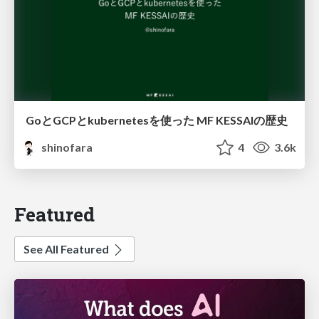
GoとGCPとkubernetesを使った MF KESSAIの歴史
shinofara
4
3.6k
Featured
See All Featured