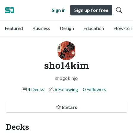
Sign in
Sign up for free
Featured
Business
Design
Education
How-to &
sho14kim
shogokinjo
4 Decks
6 Following
0 Followers
8 Stars
Decks