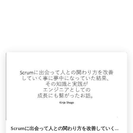
Scrumに出会って人との関わり方を改善していく事に夢中になっていた結果、その知識と実践がエンジニアとしての成長にも繋がったお話。