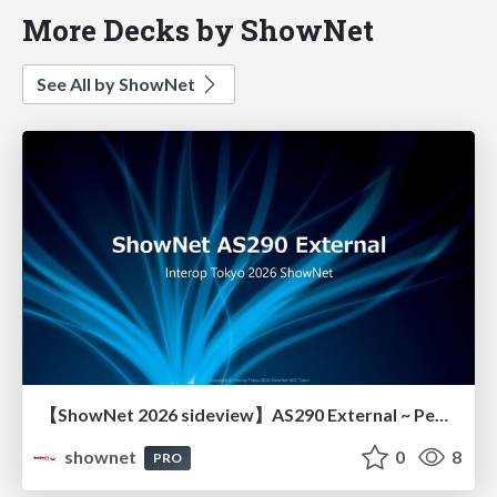
More Decks by ShowNet
See All by ShowNet
【ShowNet 2026 sideview】AS290 External ~ Peering自動化・DDoS対策~
shownet
0
8
PRO