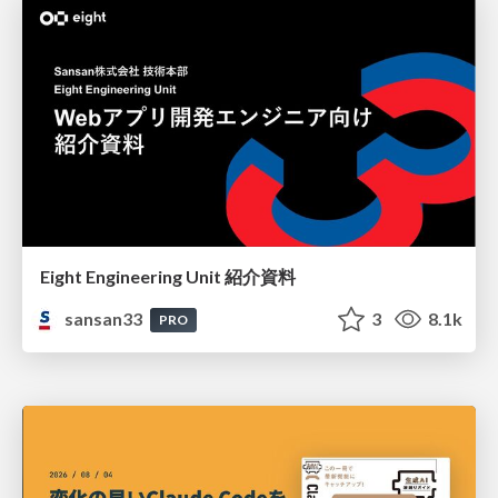
Eight Engineering Unit 紹介資料
sansan33
3
8.1k
PRO