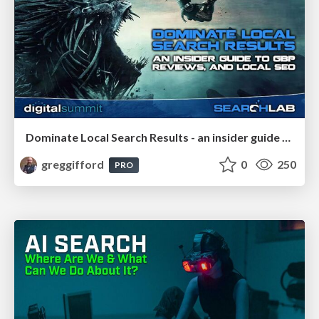
Dominate Local Search Results - an insider guide to GBP, reviews, and Local SEO
greggifford
0
250
PRO