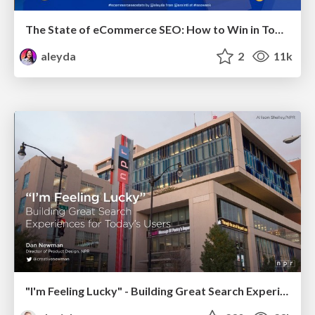
The State of eCommerce SEO: How to Win in Today's Products SERPs - #SEOweek
aleyda
2
11k
"I'm Feeling Lucky" - Building Great Search Experiences for Today's Users (#IAC19)