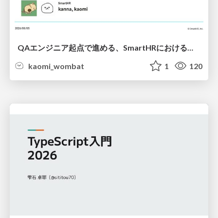
QAエンジニア起点で進める、SmartHRにおける信頼性向上について
kaomi_wombat
1
120