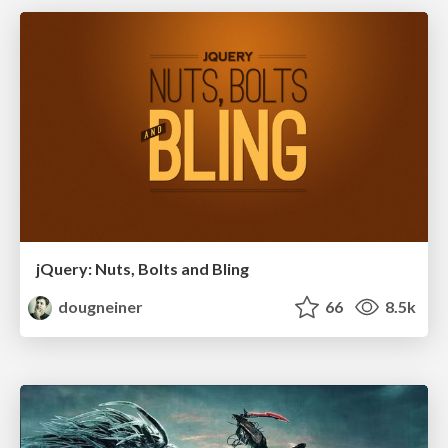
jQuery: Nuts, Bolts and Bling
dougneiner
66
8.5k