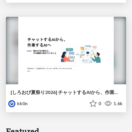
[しろおび夏祭り2026] チャットするAIから、作業するAIへ - 使われ方の変化と、その裏側で起きていること
kk0n
0
1.6k
Featured