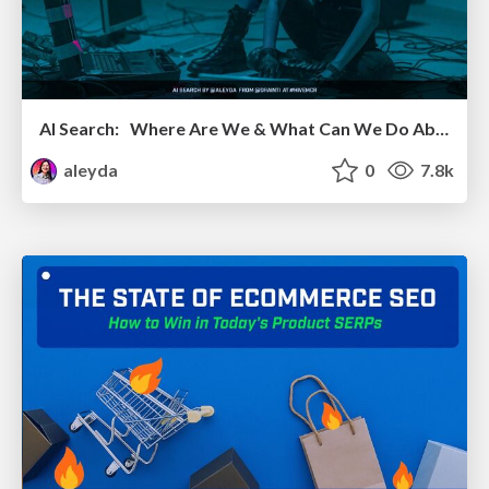
AI Search: Where Are We & What Can We Do About It?
aleyda
0
7.8k