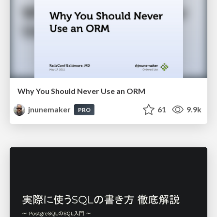
Why You Should Never Use an ORM
jnunemaker
61
9.9k
PRO