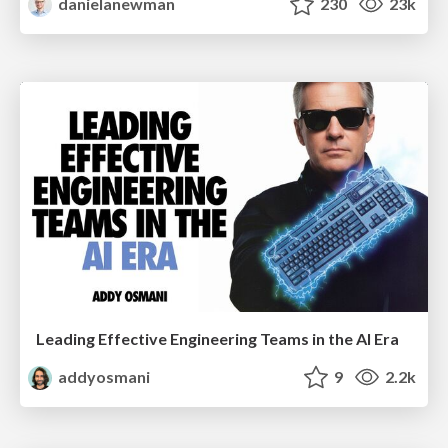
danielanewman
230
23k
Leading Effective Engineering Teams in the AI Era
addyosmani
9
2.2k