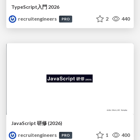
TypeScript入門 2026
recruitengineers
2
440
PRO
JavaScript 研修 (2026)
recruitengineers
1
400
PRO