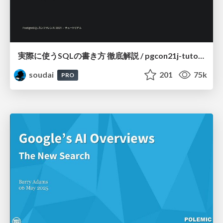
実際に使うSQLの書き方 徹底解説 / pgcon21j-tutorial
soudai
201
75k
PRO