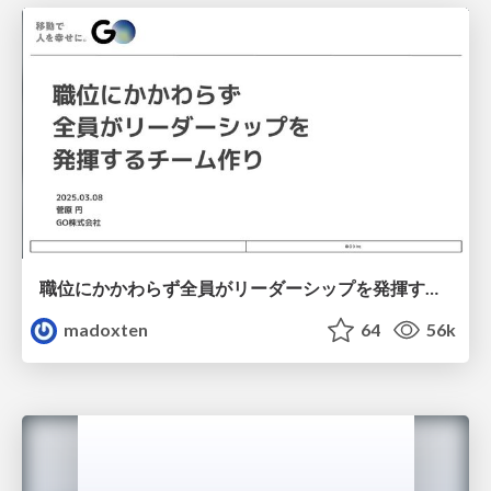
職位にかかわらず全員がリーダーシップを発揮するチーム作り / Building a team where everyone can demonstrate leadership regardless of position
madoxten
64
56k