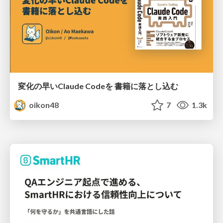
変化の早いClaude Codeを 書籍に落とし込む
oikon48
7
1.3k