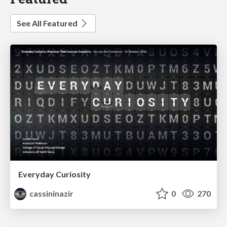
See All Featured
Everyday Curiosity
cassininazir
0
270