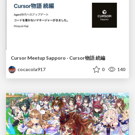
Cursor Meetup Sapporo - Cursor物語 続編
cocacola917
0
140