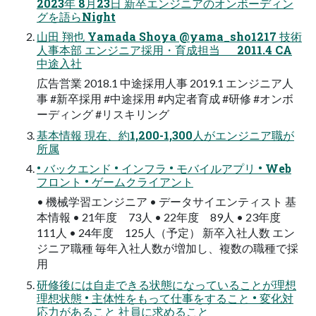
2023年 8月23日 新卒エンジニアのオンボーディン
グを語らNight
山田 翔也 Yamada Shoya @yama_sho1217 技術
人事本部 エンジニア採用・育成担当 2011.4 CA
中途入社
広告営業 2018.1 中途採用人事 2019.1 エンジニア人
事 #新卒採用 #中途採用 #内定者育成 #研修 #オンボ
ーディング #リスキリング
基本情報 現在、約1,200-1,300人がエンジニア職が
所属
• バックエンド • インフラ • モバイルアプリ • Web
フロント • ゲームクライアント
• 機械学習エンジニア • データサイエンティスト 基
本情報 • 21年度 73人 • 22年度 89人 • 23年度
111人 • 24年度 125人（予定） 新卒入社人数 エン
ジニア職種 毎年入社人数が増加し、複数の職種で採
用
研修後には自走できる状態になっていることが理想
理想状態 • 主体性をもって仕事をすること • 変化対
応力があること 社員に求めること