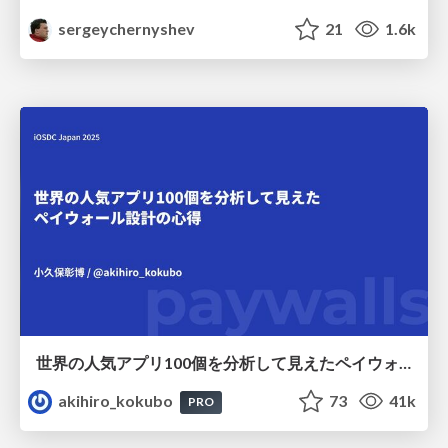
sergeychernyshev
21
1.6k
世界の人気アプリ100個を分析して見えたペイウォール設計の心得
akihiro_kokubo
73
41k
PRO