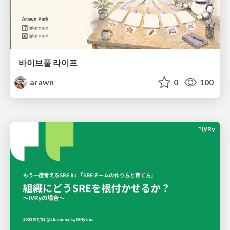
바이브풀 라이프
arawn
0
100