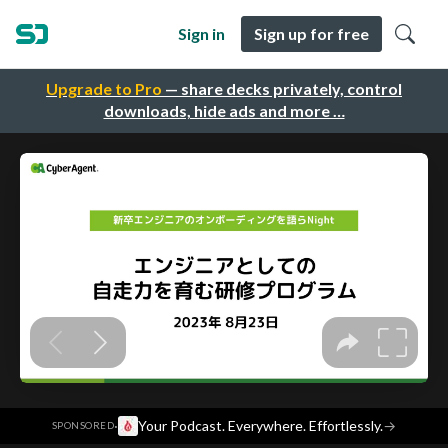
Sign in
Sign up for free
Upgrade to Pro
— share decks privately, control
downloads, hide ads and more …
·
Your Podcast. Everywhere. Effortlessly.
→
SPONSORED