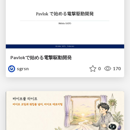
Pavlokで始める電撃駆動開発
sgrsn
0
170