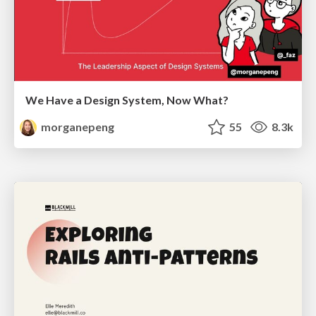
We Have a Design System, Now What?
morganepeng
55
8.3k