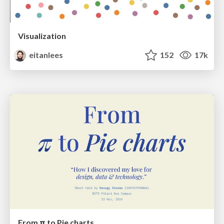
Visualization
eitanlees
152
17k
From π to Pie charts