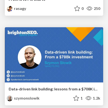
rasagy
0
250
Data-driven link building: lessons from a $708K investment (BrightonSEO talk)
szymonslowik
1
1.2k