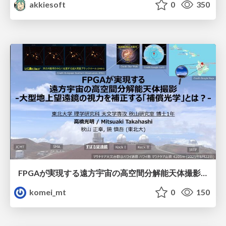
akkiesoft
0
350
FPGAが実現する遠方宇宙の高空間分解能天体撮影 -大型地上望遠鏡の視力を補正する「補償光学」とは？-
komei_mt
0
150