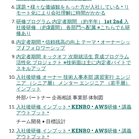
課題 • 様々な価値観をもった方が入社している • リ
モート化により会社理解に時間がかかる
研修プログラム 内定者期間 （約半年） 1st 2nd 入
社後研修 （約3週間） 各部門へ配属 ※こちらでも研
修あり
内定者期間 • 信頼残高の向上 テーマ • オーナーシッ
プ / フォロワーシップ
内定者期間 キックオフ 次期就活生 育成プログラム
活性化 プロジェクト ※技術面は主に内定者バイトで
スキルアップ
入社後研修 オーナー 技術人事本部 講習実行 エンジ
ニア （シニア層） メンター エンジニア （若手層）
インプット
外部パートナー 企画相談 事業部 体制図
入社後研修 インプット • KENRO • AWS研修 • 講義
アウトプット •
チーム開発 • 目標設計
入社後研修 インプット • KENRO • AWS研修 • 講義
アウトプット •