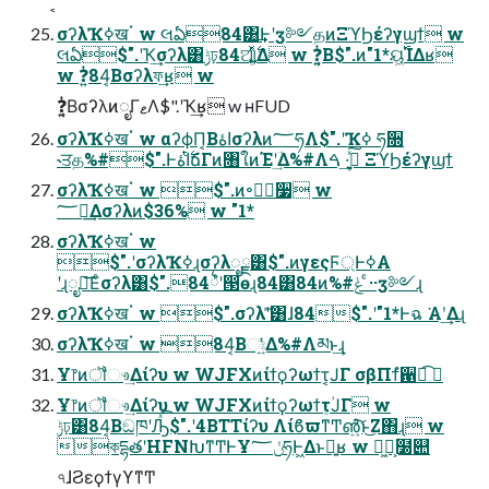
σʔλҠߦखॱ w લఏ84͸͢Ͱʹӡ༻தͷΞϓϦέʔγϣϯ w
લఏ$".ʹҠ͢σʔλ͸ݱঢ়84ଆ͕͍࣋ͬͯΔ w ❓͍͔ͭΒ$".ͷ"1*ୟ͖࢝ΊΔʁ
w ❓͍ͭ84͔Βσʔλফ͢ʁ w
❓͍͔ͭΒσʔλͷೖΓޱΛ$".ʹҠ͢ʁ w ʜFUD
σʔλҠߦखॱ w αʔϕΠ͔Βاۀσʔλͷ؅ཧΛ$".ʹҠߦ ཧ૝
˞ਤத%#$".Ͱ࣋ͭاۀճΓͷ৘ใͷΈʹؔ͢Δ%#Λࢦ͍ͯ͠·͢ ࠓ ΞϓϦέʔγϣϯ
σʔλҠߦखॱ w $".ͷ৽ن࣮૷ w
؅ཧ͢Δσʔλͷ$36% w "1*
σʔλҠߦखॱ w
$".ʹσʔλҠߦɻσʔλೖྗ͸$".ͷγεςϜ্Ͱߦ͏Α͏
ʹɻೖྗ͞Εͨσʔλ͸$".84྆ํʹ൓өɻ84͸84ͷ%#ݟ ͨ··ӡ༻ɻ
σʔλҠߦखॱ w $".σʔλʹؔͯ͠͸ɺ84$".ʹ"1*Ͱฉ ͘Α͏ʹ͢Δɻ
σʔλҠߦखॱ w 84͔Βඃ͍ͬͯΔ%#Λམͱ͢ɻ
Ұ෦ͷॏෳ͢Δίʔυ w WJFXͷίϯϙʔωϯτ͔ͿΓ σβΠϯํ਑ಉ͡ 
Ұ෦ͷॏෳ͢Δίʔυ w WJFXͷίϯϙʔωϯτؙ͔ͿΓ w
ݱঢ়͸84͔ΒඞཁʹԠͯ͡$".ʹ4BTTίʔυ ΛίϐϖͳͲ൵͍͠ͱ͜Ζ΋ɻ w
কདྷతʹHFNԽͳͲͰҰݩ؅ཧͰ͖Δͱྑ͍ʁ w ։͖ํ͕໰୊
৭ɺϨεϙϯγϒͳͲ