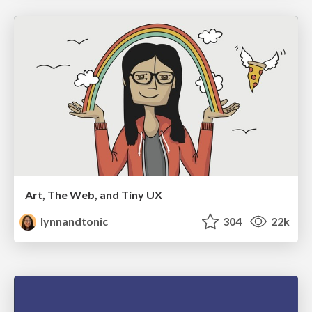
Art, The Web, and Tiny UX
lynnandtonic
304
22k