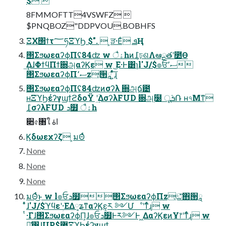
$ 
8FMMOFTT4VSWFZ 
$PNQBOZ"DDPVOU.BOBHFS
΢ΣϧωεαʔϕΠʢ84ʣ w ैۀһͷ݈߁ঢ়ଶΛఆྔతʹ೺Ѳ
͢ΔɺΦϯϥΠϯ਍அαʔϏε w ͜Ε·Ͱ͸ɿl'J/$๏ਓސ٬
΢ΣϧωεαʔϕΠސ٬z͕੒ཱ ͍ͯͨ͠ɻ
΢ΣϧωεαʔϕΠʢ84ʣͷσʔλ ਍அճ౴
ʜΞϓϦέʔγϣϯϩδοΫ ʹؔ͢ΔσʔλFUD ਍அ࣭໰ ूܭ݁Ռ ʜ৭Μͳ
݈߁σʔλFUD ܖ໿ ैۀһ
૊৫৘ใ اۀ
Ϗδωεχʔζ ͕มΘͬͨ
None
None
None
มΘͬͨ͜ͱ w l๏ਓܖ໿΢ΣϧωεαʔϕΠz͕ඞͣ͠΋੒ཱ
ͤͣɺ'J/$ϓϥεʹؚ·ΕΔ༷ʑͳαʔϏε͕ར ༻Մೳʹͳͬͨɻ w
ͭ·Γɺ΢ΣϧωεαʔϕΠ͕ɺ๏ਓܖ໿Ͱར༻Ͱ ͖ΔαʔϏεͷҰ෦ʹͳͬͨɻ w
ྫ͑͹ɺUP$޲͚ΞϓϦέʔγϣϯ