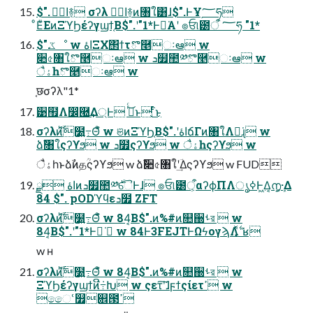
$". اۀؔ࿈ σʔλ اۀؔ࿈ͷ৘ใ͸ɺ$".ͰҰׅ؅ཧ
ͦΕͧΕͷΞϓϦέʔγϣϯ͔Β$".ʹ"1*Ͱฉ͘Α͏ʹ ๏ਓ୲౰ऀ ؅ཧ "1*
$".ػೳ w اۀΞΧ΢ϯτొ࿥ઃఆ w
૊৫৘ใొ࿥ઃఆ w ܖ໿಺༰ొ࿥ઃఆ w
ैۀһొ࿥ઃఆ w
֤छσʔλ"1*
੹຿Λ෼཭͢Δ্Ͱ ࠔͬͨ͜ͱ ໎ͬͨ͜ͱ
σʔλͷ࣋ͪํ໰͍߹Θͤํ w ଞͷΞϓϦ͔Β$".ʹاۀճΓͷ৘ใΛฉ͘ɻ w
ձࣾ৘ใςʔϒϧ w ܖ໿ςʔϒϧ w ैۀһςʔϒϧ w
ैۀһͱձࣾͷதؒςʔϒϧ w ձࣾ૊৫৘ใʹؔ͢Δςʔϒϧ w FUD
ྫ اۀͷܖ໿಺༰࣍ୈͰɺ ๏ਓ୲౰ऀ͕αʔϕΠΛൃߦͰ͖Δ͔൱͔͕ܾ·Δ
84 $". pODϓϥεܖ໿ ZFT
σʔλͷ࣋ͪํ໰͍߹Θͤํ w 84͔Β$".ͷ%#ͷ௚઀ࢀর  w
84͔Β$".ʹ"1*Ͱฉ͘  w 84Ͱ3FEJTͰΩϟογϡΛ͓࣋ͬͯ ͘ʁ
w ʜ
σʔλͷ࣋ͪํ໰͍߹Θͤํ w 84͔Β$".ͷ%#ͷ௚઀ࢀর  w
ΞϓϦέʔγϣϯͷີ݁߹Խ w ςετ͠ʹ͘͘ɺϝϯςίετߴ w
ෛՙ௿଎౓ߴ