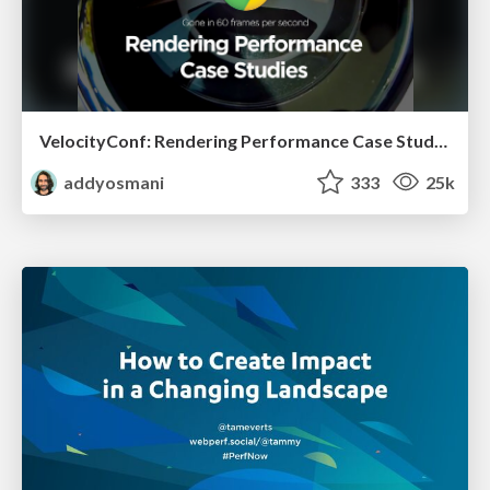
VelocityConf: Rendering Performance Case Studies
addyosmani
333
25k