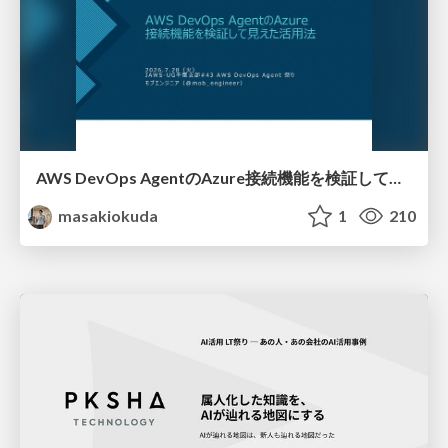
AWS DevOps AgentのAzure接続機能を検証して見えた活用法／Use Cases Verified for the AWS DevOps Agent's Azure Connectivity Feature
masakiokuda
1
210