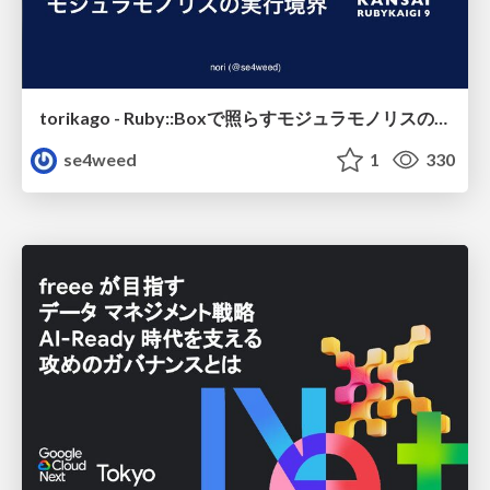
torikago - Ruby::Boxで照らすモジュラモノリスの実行境界
se4weed
1
330