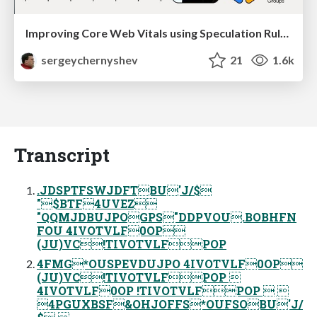
Improving Core Web Vitals using Speculation Rules API
sergeychernyshev
21
1.6k
Transcript
.JDSPTFSWJDFTBU'J/$
"$BTF4UVEZ
"QQMJDBUJPOGPS"DDPVOU.BOBHFN
FOU 4IVOTVLF0OP
(JU)VC!TIVOTVLFPOP
4FMG*OUSPEVDUJPO 4IVOTVLF0OP
(JU)VC!TIVOTVLFPOP 
4IVOTVLF0OP !TIVOTVLFPOP  
4PGUXBSF&OHJOFFS*OUFSOBU'J/