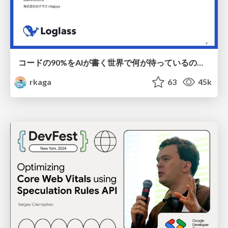
コードの90%をAIが書く世界で何が待っているのか / What awaits us in a world where 90% of the code is written by AI
rkaga
63
45k