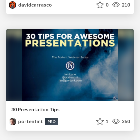
davidcarrasco
0
210
30 Presentation Tips
portentint
1
360
PRO