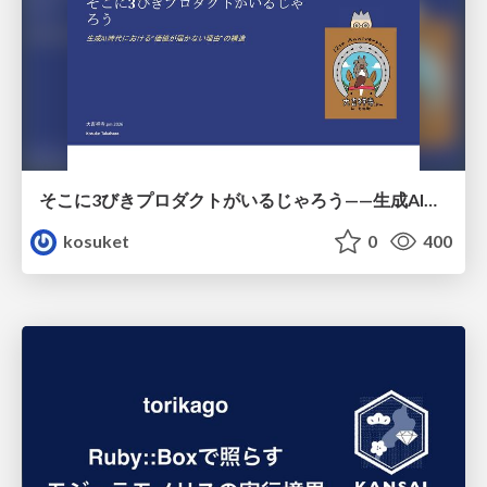
そこに3びきプロダクトがいるじゃろう——生成AI時代における“価値が届かない理由”の構造
kosuket
0
400