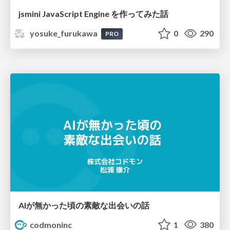
jsmini JavaScript Engine を作ってみた話
yosuke_furukawa
0
290
PRO
AIが無かった頃の素敵な出会いの話
codmoninc
1
380