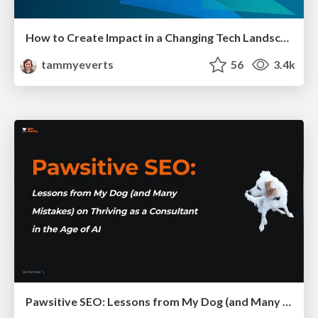
How to Create Impact in a Changing Tech Landscape [PerfNow 2023]
tammyeverts
56
3.4k
Pawsitive SEO: Lessons from My Dog (and Many Mistakes) on Thriving as a Consultant in the Age of AI