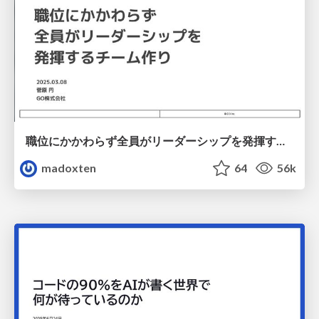
職位にかかわらず全員がリーダーシップを発揮するチーム作り / Building a team where everyone can demonstrate leadership regardless of position
madoxten
64
56k