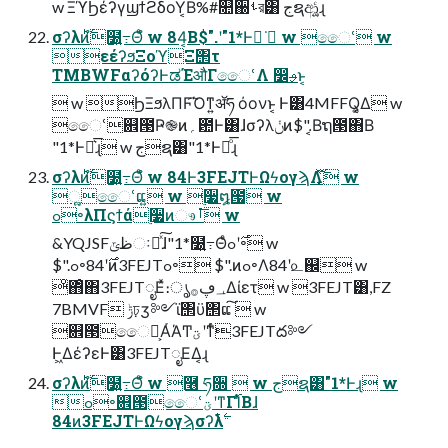
w ΞϓϦέʔγϣϯϩδοΫ͔Β%#௚઀ࢀর͸ جຊආ͚͍ͨɻ
σʔλͷ࣋ͪํ໰͍߹Θͤํ w 84͔Β$".ʹ"1*Ͱฉ͘  w ෛՙ w
εέʔϧΞοϓΞ΢τ
TMBWFαʔόʔͰಡΈऔΓෛՙΛ ෼ࢄͱ͔
 w ϦΞϧλΠϜ͡Όͳ͍ॲཧ όονͱ͔ Ͱ͸4MFFQ͔͚Δ w
ෛՙ଎౓Ҏ֎ͷ؍఺Ͱ͸ɺσʔλݩͷ$".͔Βຖ౓΋Β
͏"1*Ͱྑ͛͞ɻ w جຊ͸"1*Ͱྑͦ͞͏ɻ
σʔλͷ࣋ͪํ໰͍߹Θͤํ w 84Ͱ3FEJTͰΩϟογϡΛ͓࣋ͬͯ͘ w
ૣ͍ෛՙແ͍ w ࣮૷໘౗ w
ߋ৽λΠϛϯά࣮૷ͷෳࡶ͞ w
&YQJSFظݶઃఆͯ͠ɺ"1*໰͍߹Θͤ࣌ʹߋ৽ w
$".ߋ৽࣌ʹ84ͷ3FEJTߋ৽ $".ͷߋ৽Λ84ʹ௨஌ w
ͦ΋ͦ΋3FEJTೖΕͯ։ൃ؀ڥ࡞Δίετ w 3FEJT͸,FZ
7BMVF ݱঢ়ӡ༻ϊ΢ϋ΢ແ͠  w
଎౓ෛՙ͕ΑͬΆͲؾʹͳͬͨ3FEJTద༻
Ͱ͖ΔέʔεͰ͸3FEJTೖΕΔ͔ɻ
σʔλͷ࣋ͪํ໰͍߹Θͤํ w ݁࿦ ཧ૝  w جຊ͸"1*Ͱɻ w
ߋ৽଎౓ෛՙؾʹͳΓ࢝ΊͨΒɺ