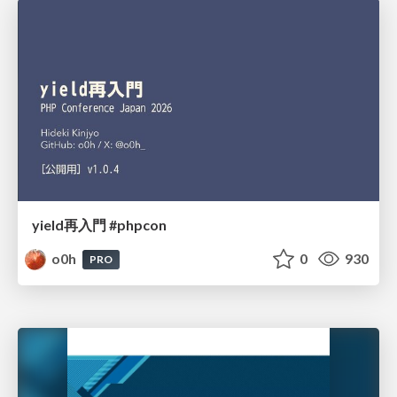
yield再入門 #phpcon
o0h
0
930
PRO