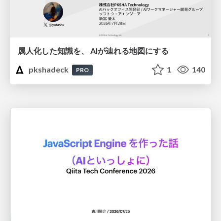
属人化した知識を、 AIが辿れる地図にする
pkshadeck
1
140
PRO