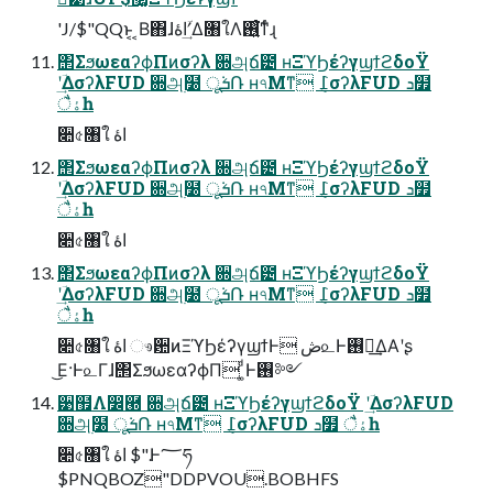
'J/$"QQͱ͔ ͔Β΋ɺاۀʹؔ͢Δ৘ใΛ࢖͍ͨ͘ͳͬͨɻ
΢ΣϧωεαʔϕΠͷσʔλ ਍அճ౴ ʜΞϓϦέʔγϣϯϩδοΫ
ʹؔ͢ΔσʔλFUD ਍அ࣭໰ ूܭ݁Ռ ʜ৭Μͳ ݈߁σʔλFUD ܖ໿
ैۀһ
૊৫৘ใ اۀ
΢ΣϧωεαʔϕΠͷσʔλ ਍அճ౴ ʜΞϓϦέʔγϣϯϩδοΫ
ʹؔ͢ΔσʔλFUD ਍அ࣭໰ ूܭ݁Ռ ʜ৭Μͳ ݈߁σʔλFUD ܖ໿
ैۀһ
૊৫৘ใ اۀ
΢ΣϧωεαʔϕΠͷσʔλ ਍அճ౴ ʜΞϓϦέʔγϣϯϩδοΫ
ʹؔ͢ΔσʔλFUD ਍அ࣭໰ ूܭ݁Ռ ʜ৭Μͳ ݈߁σʔλFUD ܖ໿
ैۀһ
૊৫৘ใ اۀ ෳ਺ͷΞϓϦέʔγϣϯͰ ڞ௨Ͱ࢖༻͢ΔΑ͏ʹʂ
͜Ε·Ͱ௨Γɺ΢ΣϧωεαʔϕΠ ͚ͩͰ࢖༻
੹຿Λ෼཭ ਍அճ౴ ʜΞϓϦέʔγϣϯϩδοΫ ʹؔ͢ΔσʔλFUD
਍அ࣭໰ ूܭ݁Ռ ʜ৭Μͳ ݈߁σʔλFUD ܖ໿ ैۀһ
૊৫৘ใ اۀ $".Ͱ؅ཧ
$PNQBOZ"DDPVOU.BOBHFS