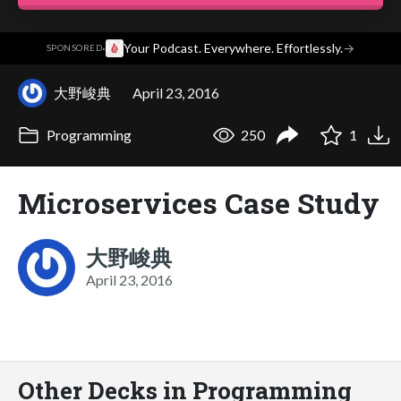
·
Your Podcast. Everywhere. Effortlessly.
→
SPONSORED
大野峻典
April 23, 2016
Programming
250
1
Microservices Case Study
大野峻典
April 23, 2016
Other Decks in Programming