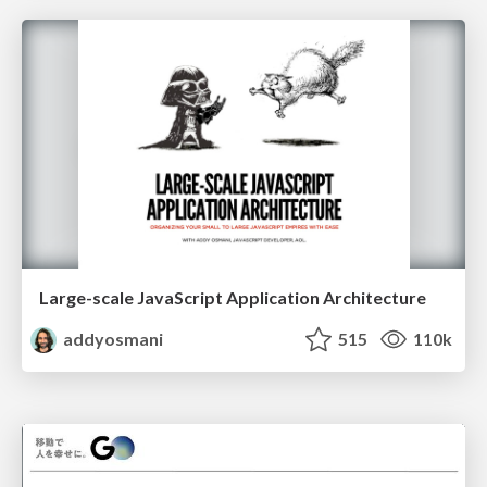
Large-scale JavaScript Application Architecture
addyosmani
515
110k