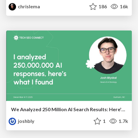
chrislema
186
16k
We Analyzed 250 Million AI Search Results: Here's What I Found
joshbly
1
1.7k