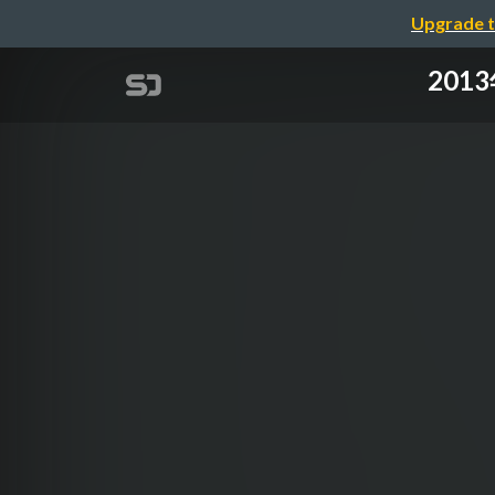
Upgrade t
201