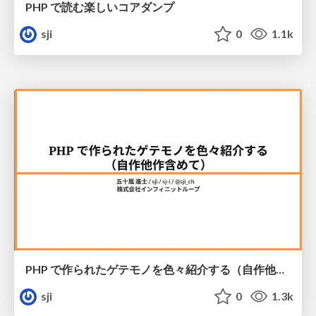
PHP で読む楽しいコアダンプ
sji
0
1.1k
PHP で作られたゲテモノを色々紹介する（自作他作含めて）
sji
0
1.3k