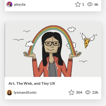
aleyda
1
6k
Art, The Web, and Tiny UX
lynnandtonic
304
22k