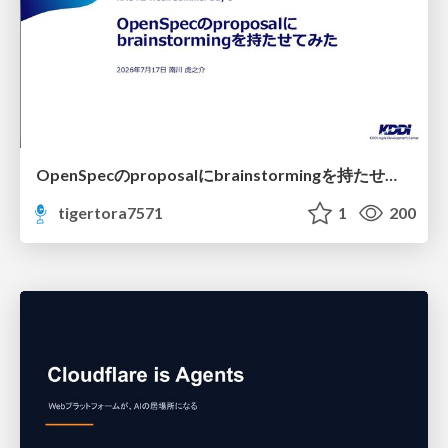
OpenSpecのproposalにbrainstormingを持たせてみた
tigertora7571
1
200