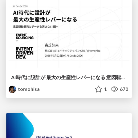
AI時代に設計が 最大の生産性レバーになる 意図駆動開発とデータを消さない設計｜Don't Delete Your Data or Your Intent — Design as the Deepest Lever in the AI Era
tomohisa
1
670