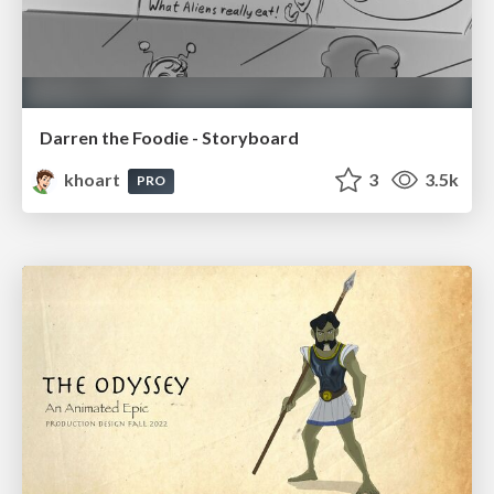
Darren the Foodie - Storyboard
khoart
3
3.5k
PRO