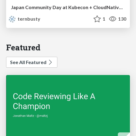
Japan Community Day at Kubecon + CloudNativeCon Japan 2026: Learning Container Privilege Control by Building My Own Low-Level Container Runtime
ternbusty
1
130
Featured
See All Featured