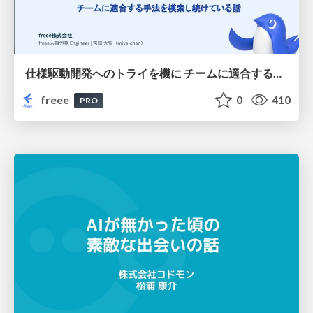
仕様駆動開発へのトライを機に チームに適合する手法を模索し続けている話
freee
0
410
PRO