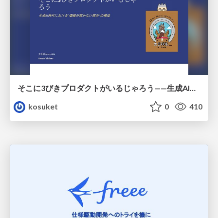
そこに3びきプロダクトがいるじゃろう——生成AI時代における“価値が届かない理由”の構造
kosuket
0
410