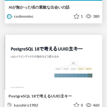
AIが無かった頃の素敵な出会いの話
codmoninc
1
380
PostgreSQL 18で考えるUUID主キー
kazuhiro1982
0
460