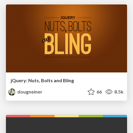
jQuery: Nuts, Bolts and Bling
dougneiner
66
8.5k