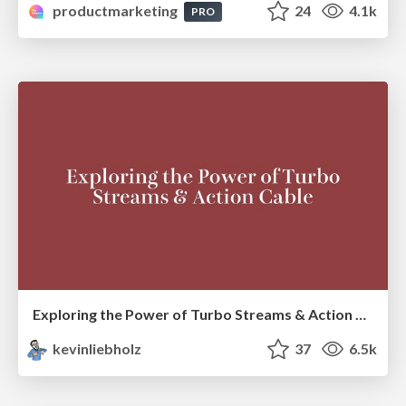
productmarketing
24
4.1k
PRO
Exploring the Power of Turbo Streams & Action Cable | RailsConf2023
kevinliebholz
37
6.5k