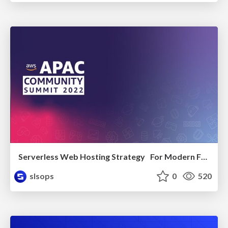
Serverless Web Hosting Strategy For Modern Front-end Application
slsops
0
520