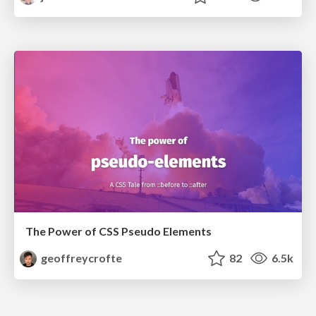
The Power of CSS Pseudo Elements
geoffreycrofte
82
6.5k