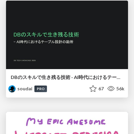
DBのスキルで生き残る技術 - AI時代におけるテーブル設計の勘所
soudai
67
56k
PRO