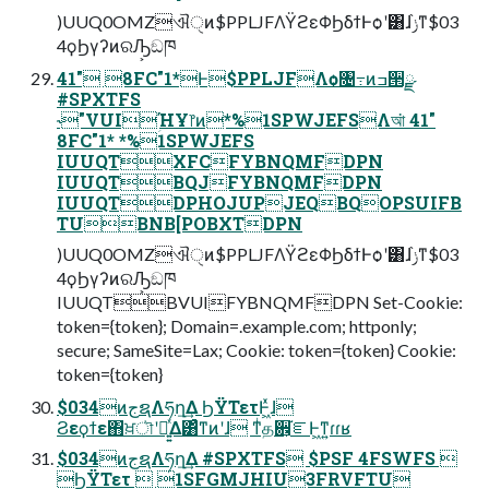
)UUQ0OMZଐੑͷ$PPLJFΛΫϩεΦϦδϯͰѻ͏ʹ͸ɺݫ֨ͳ$03
4ϙϦγʔͷରԠ͕ඞཁ
41" 8FC"1*Ͱ$PPLJFΛѻ͏৔߹ͷߏ੒ྫ
#SPXTFS
˞"VUIؚΉҰ෦ͷ*%1SPWJEFSΛআ͘ 41"
8FC"1* *%1SPWJEFS
IUUQTXFCFYBNQMFDPN
IUUQTBQJFYBNQMFDPN
IUUQTDPHOJUPJEQBQOPSUIFB
TUBNB[POBXTDPN
)UUQ0OMZଐੑͷ$PPLJFΛΫϩεΦϦδϯͰѻ͏ʹ͸ɺݫ֨ͳ$03
4ϙϦγʔͷରԠ͕ඞཁ
IUUQTBVUIFYBNQMFDPN Set-Cookie:
token={token}; Domain=.example.com; httponly;
secure; SameSite=Lax; Cookie: token={token} Cookie:
token={token}
$034ͷجຊΛཧղ͢Δ ϦΫΤετͰ͖ͯɺ
Ϩεϙϯε΋ਖ਼ৗʹಧ͍͍ͯΔ͸ͣͳͷʹɺ ͳͥத਎͕֬ೝͰ͖ͳ͍ɾɾʁ
$034ͷجຊΛཧղ͢Δ #SPXTFS $PSF 4FSWFS 
ϦΫΤετ  1SFGMJHIU3FRVFTU