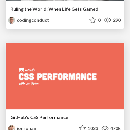
Ruling the World: When Life Gets Gamed
codingconduct
0
290
GitHub's CSS Performance
jonrohan
1033
470k