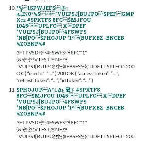
*%1SPWJEFS౷߹
ͷྲྀΕʢ0*%$"VUIPSJ[BUJPO$PEFGMP
Xʣ #SPXTFS 8FC$MJFOU
1045UPLFO XDPEF
"VUIPSJ[BUJPO4FSWFS
"NB[PO$PHOJUP "1*(BUFXBZ -BNCEB
%ZOBNP%#
3FTPVSDF4FSWFS 8FC"1*
(&5VTFSTNF
"VUIPSJ[BUJPO#FBSFS\"DDFTT5PLFO^ 200
OK { “userId”: “…” } 200 OK { “accessToken”: “…”,
“refreshToken”: “…”, “idToken”: “…” }
$PHOJUPΛར༻͢Δͱ͖ʹ೰·͍͜͠ͱ #SPXTFS
8FC$MJFOU 1045UPLFO XDPEF
"VUIPSJ[BUJPO4FSWFS
"NB[PO$PHOJUP "1*(BUFXBZ -BNCEB
%ZOBNP%#
3FTPVSDF4FSWFS 8FC"1*
(&5VTFSTNF
"VUIPSJ[BUJPO#FBSFS\"DDFTT5PLFO^ 200