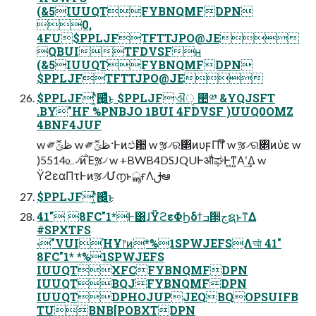
(&5IUUQTFYBNQMFDPN
0,
4FU$PPLJFTFTTJPO@JE
QBUITFDVSFʜ
(&5IUUQTFYBNQMFDPN
$PPLJFTFTTJPO@JE
$PPLJFʹ͍ͭͯ஌͓͖͍ͬͯͨ͜ͱ $PPLJFଐੑ ಺༰ &YQJSFT
.BY"HF %PNBJO 1BUI 4FDVSF )UUQ0OMZ
4BNF4JUF
w ༗ޮظݶ w ༗ޮظݶ·Ͱͷඵ਺ w ૹ৴ର৅ͷυϝΠϯ໊ w ૹ৴ର৅ͷύε w
)5514௨৴࣌ͷΈૹ৴ w +BWB4DSJQUͰऔಘͰ͖ͳ͍Α͏ʹ͢Δ w
ΫϩεαΠτͰͷૹ৴Մ൱ͱൣғΛࢦఆ
$PPLJFʹ͍ͭͯ஌͓͖͍ͬͯͨ͜ͱ
41" 8FC"1*Ͱ͸ɺΫϩεΦϦδϯߏ੒͕جຊͱͳΔ
#SPXTFS
˞"VUIؚΉҰ෦ͷ*%1SPWJEFSΛআ͘ 41"
8FC"1* *%1SPWJEFS
IUUQTXFCFYBNQMFDPN
IUUQTBQJFYBNQMFDPN
IUUQTDPHOJUPJEQBQOPSUIFB
TUBNB[POBXTDPN