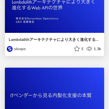
Lambdalithアーキテクチャにより大きく進化するWeb APIの世界/lambdalith
slsops
5
1.3k