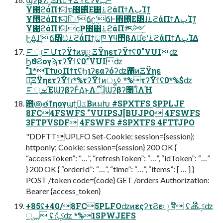
Ұ౓ϩάΠϯͨ͠ޙɺຖ೔࢖͍ͬͯΕ͹࠶ϩάΠϯΛٻΊͳ͍
Ұ౓ϩάΠϯͨ͠ޙɺिʹճʗ݄ʹճͰ΋࢖͍ͬͯΕ͹ɺ࠶ϩάΠϯΛٻΊͳ͍
Ұ౓ϩάΠϯͨ͠ޙɺϲ݄Ҏ಺͸࠶ϩάΠϯͤͣར༻
Ͱ͖Δ͕ɺ݄ʹճ͸ඞͣ࠶ϩάΠϯ͕ඞཁ ϒϥ΢βΛ։ͨ͘ͼʹ࠶ϩάΠϯΛٻΊΔ
ೝূɾೝՄτʔΫϯͷछྨ ΞΫηετʔΫϯʢ0"VUIʣ
ϦϑϨογϡτʔΫϯʢ0"VUIʣ
"1*ΤϯυϙΠϯτʢϦιʔεαʔόʔʣ΁ͷΞΫηε
৽͍͠ΞΫηετʔΫϯɾ*%τʔΫϯͷൃߦ *%τʔΫϯʢ0*%$ʣ
ೝূࡁΈϢʔβʔͰ͋Δ͜ͱΛূ໌͠ɺϢʔβʔ৘ใΛؚΉ
఻౷తͳηογϣϯػߏ͔ΒͷมԽ #SPXTFS $PPLJF
8FC4FSWFS "VUIPSJ[BUJPO 4FSWFS
3FTPVSDF 4FSWFS #SPXTFS 4FTTJPO
"DDFTTUPLFO Set-Cookie: session={session};
httponly; Cookie: session={session} 200 OK {
“accessToken”: “…”, “refreshToken”: “…”, “idToken”: “…”
} 200 OK { “orderId”: “…”, “time”: “…”, “items”: [ … ] }
POST /token code={code} GET /orders Authorization:
Bearer {access_token}
+85ʢ+40/8FC5PLFOʣͷεςʔτϨεੑ ॺ໊ ʢൿີݤʣ
ݕূ ʢެ։ݤʣ *%1SPWJEFS