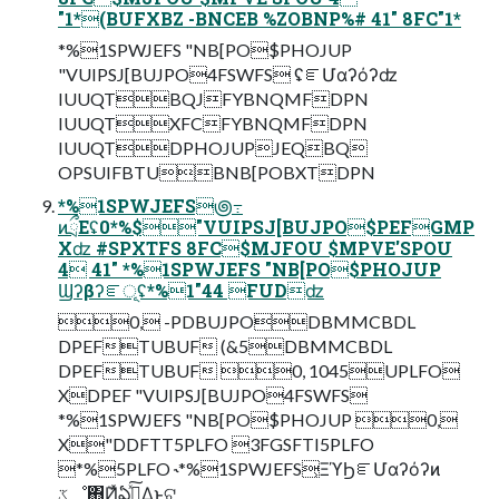
"1*(BUFXBZ -BNCEB %ZOBNP%# 41" 8FC"1*
*%1SPWJEFS "NB[PO$PHOJUP
"VUIPSJ[BUJPO4FSWFS ʢೝՄαʔόʔʣ
IUUQTBQJFYBNQMFDPN
IUUQTXFCFYBNQMFDPN
IUUQTDPHOJUPJEQBQ
OPSUIFBTUBNB[POBXTDPN
*%1SPWJEFS౷߹
ͷྲྀΕʢ0*%$"VUIPSJ[BUJPO$PEFGMP
Xʣ #SPXTFS 8FC$MJFOU $MPVE'SPOU
4 41" *%1SPWJEFS "NB[PO$PHOJUP
Ϣʔβʔೝূʢ*%1"44 FUDʣ
0, -PDBUJPODBMMCBDL
DPEFTUBUF (&5DBMMCBDL
DPEFTUBUF 0, 1045UPLFO
XDPEF "VUIPSJ[BUJPO4FSWFS
*%1SPWJEFS "NB[PO$PHOJUP 0,
X"DDFTT5PLFO 3FGSFTI5PLFO
*%5PLFO ˞*%1SPWJEFS͕ΞϓϦೝՄαʔόʔͷ
ػೳ΋݉Ͷͯఏڙ͍ͯ͠Δ͜ͱ͕ଟ͍