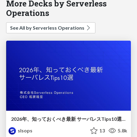
More Decks by Serverless
Operations
See All by Serverless Operations
2026年、知っておくべき最新 サーバレスTips10選/serverless-10-tips
slsops
13
5.8k