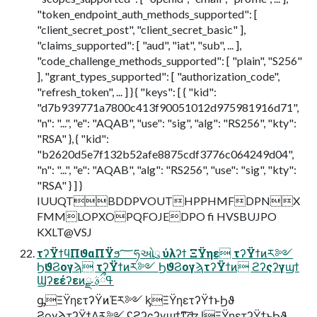
"token_endpoint_auth_methods_supported": [
"client_secret_post", "client_secret_basic" ],
"claims_supported": [ "aud", "iat", "sub", ... ],
"code_challenge_methods_supported": [ "plain", "S256"
], "grant_types_supported": [ "authorization_code",
"refresh_token", ... ] } { "keys": [ { "kid":
"d7b939771a7800c413f90051012d975981916d71",
"n": "...", "e": "AQAB", "use": "sig", "alg": "RS256", "kty":
"RSA" }, { "kid":
"b2620d5e7f132b52afe8875cdf3776c064249d04",
"n": "...", "e": "AQAB", "alg": "RS256", "use": "sig", "kty":
"RSA" } ] }
IUUQTBDDPVOUTHPPHMFDPNX
FMMLOPXOPQFOJEDPO fi HVSBUJPO
KXLT@VSJ
τʔΫϯϥΠϑαΠΫϧ؅ཧઓུ ύλʔϯ ΞΫηε τʔΫϯͷར༻
ϦϑϨογϡ τʔΫϯͷར༻ ϦϑϨογϡτʔΫϯͷ ϩʔςʔγϣϯ
Ϣʔεέʔεͷྫ ߟྀࣄ߲
ᶃΞΫηετʔΫͷΈར༻ ᶄΞΫηετʔΫϯͱϦϑ
ϨογϡτʔΫϯΛར༻ ʢϩʔςʔγϣϯͳ͠ʣ ᶅΞΫηετʔΫϯͱϦϑ