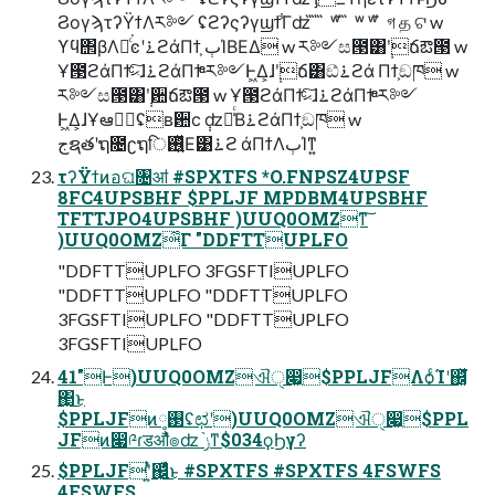
ϨογϡτʔΫϯΛར༻ ʢϩʔςʔγϣϯ͋Γʣ ̋ ̋ ̋ ʷ ̋ ̋ ʷ ʷ ̋ গ த ଟ w
ϒϥ΢βΛ։ͨ͘ͼʹ࠶ϩάΠϯ͕ ٻΊΒΕΔ w ར༻ස౓͸݄ʹճఔ౓ w
Ұ౓ϩάΠϯͨ͠ޙɺ࠶ϩάΠϯͤͣ ར༻Ͱ͖Δ͕ɺ݄ʹճ͸ඞͣ࠶ϩά Πϯ͕ඞཁ w
ར༻ස౓͸݄ʹ਺ճఔ౓ w Ұ౓ϩάΠϯͨ͠ޙɺ࠶ϩάΠϯͤͣ ར༻
Ͱ͖Δ͕ɺҰఆظؒʢʙ਺ϲ ݄ʣա͗ͨΒ࠶ϩάΠϯ͕ඞཁ w
جຊతʹຖ೔ʗຖि࢖͍ͬͯΕ͹࠶ϩ άΠϯΛٻΊͳ͍
τʔΫϯͷอଘ৔ॴ #SPXTFS *O.FNPSZ4UPSF
8FC4UPSBHF $PPLJF MPDBM4UPSBHF
TFTTJPO4UPSBHF )UUQ0OMZͳ͠
)UUQ0OMZ͋Γ "DDFTTUPLFO
"DDFTTUPLFO 3FGSFTIUPLFO
"DDFTTUPLFO "DDFTTUPLFO
3FGSFTIUPLFO "DDFTTUPLFO
3FGSFTIUPLFO
41"Ͱ)UUQ0OMZଐੑ෇͖$PPLJFΛѻ͏ͨΊʹ஌͓ͬͯ͘
΂͖͜ͱ
$PPLJFͷ࢓༷ʢಛʹ)UUQ0OMZଐੑ෇͖$PPL
JFͷ෇༩ɾडऔํ๏ʣ ݫ֨ͳ$034ϙϦγʔ
$PPLJFʹ͍ͭͯ஌͓͖͍ͬͯͨ͜ͱ #SPXTFS #SPXTFS 4FSWFS
4FSWFS