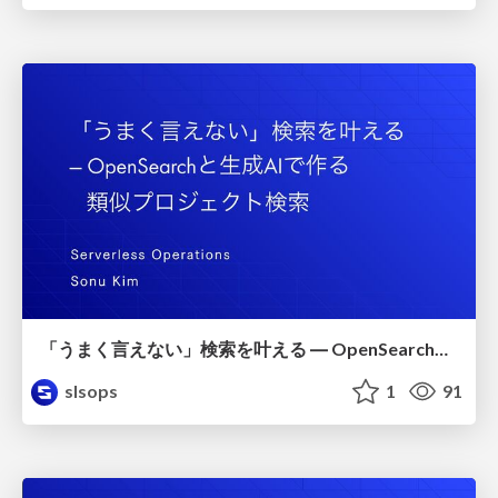
「うまく言えない」検索を叶える ― OpenSearchと生成AIで作る 類似プロジェクト検索
slsops
1
91