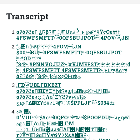
Transcript
αʔόʔϨεͳ ϢʔβʔೝূೝՄͷߟྀࣄ߲ͱ ࣮ફతϓϥΫςΟε঺հ
4FSWFSMFTT0QFSBUJPOT 4POV,JN
$00BU4FSWFSMFTT0QFSBUJPOT
*OD
"84$PNNVOJUZ#VJMEFSTd
 4FSWFSMFTT 4FSWFSMFTT+1͓Αͼ
άϩʔόϧ"84ίϛϡχςΟͰ׆ಈத
,FZUBLFBXBZT
αʔόʔϨεͳ΢ΣϒΞϓϦέʔγϣϯߏ੒ͷಛੑͱߟྀ͢΂͖ࣄ߲
αʔόʔϨεͷಛੑΛ౿·͑ͨΞϓϩʔνͱରԠํ๏
جຊͱͳΔ΢Σϒඪ४ͷٕज़ཁૉʢ$PPLJF $034ʣ
ࣄલʹ͓఻͓͖͍͑ͯͨ͜͠ͱ
0"VUI͓Αͼ0QFO*%$POOFDUͷجຊతͳ
എܠ஌͕ࣝ͋Δͱྑ͍Ͱ͕͢ɺඞਢͰ͸͋ Γ·ͤΜ
ೝূɾೝՄͷ֓೦ͦͷ΋ͷͷઆ໌ΑΓ΋ɺݱ৔ʹ͓͍ͯٞ࿦ʹͳΓ΍͍͢
τʔΫϯϥΠϑαΠΫϧʹϑΥʔΧεΛ౰ͯΒΕ͍ͯ·͢ɻ