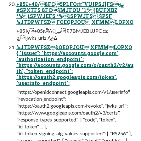
+85ʢ+40/8FC5PLFOʣ"VUIPSJ[FSͷྫ
#SPXTFS 8FC$MJFOU "1*(BUFXBZ
*%1SPWJEFS *%1SPWJFS $PSF
%JTDPWFSZ FOEQPJOU XFMMLOPXO
+85 ᶄ+85ͷॺ໊Λݕূ ʢ7BMJEBUJPOʣ
ᶃljwks_uriz Λݟ͚ͭΔ
%JTDPWFSZ&OEQPJOU XFMMLOPXO
{ "issuer": "https://accounts.google.com",
"authorization_endpoint":
"https://accounts.google.com/o/oauth2/v2/au
th", "token_endpoint":
"https://oauth2.googleapis.com/token",
"userinfo_endpoint":
"https://openidconnect.googleapis.com/v1/userinfo",
"revocation_endpoint":
"https://oauth2.googleapis.com/revoke", "jwks_uri":
"https://www.googleapis.com/oauth2/v3/certs",
"response_types_supported": [ “code", "token",
"id_token", ... ],
"id_token_signing_alg_values_supported": [ "RS256" ],
"scopes_supported": [ "openid", "email", "profile", ... ],