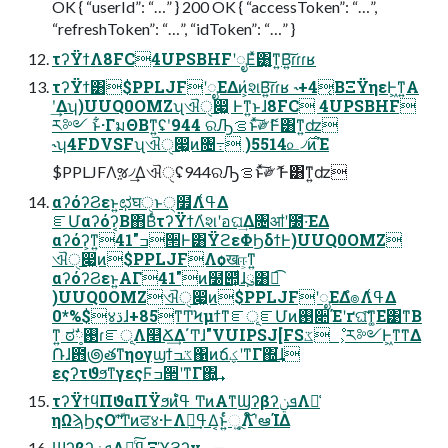
OK { “userId”: “…” } 200 OK { “accessToken”: “…”,
“refreshToken”: “…”, “idToken”: “…” }
τʔΫϯΛ8FC4UPSBHFʹೖΕͯ͸͍͚ͳ͍Β͍͠ɾɾɾʁ
τʔΫϯ͸$PPLJFʹೖΕΔͷ͕҆શΒ͍͠ɾɾʁ ˞+4͔ΒΞΫηεͰ͖ͳ͍Α͏
ʹ͢Δʮ)UUQ0OMZʯଐੑ෇͖ Ͱͳ͍ͱɺ8FC 4UPSBHF
ར༻ ͱ͋·ΓมΘΒͳ͍ʢʹ944 ରԠࡦͱͯ͠༗ޮͰ͸ͳ͍ʣ
˞ʮ4FDVSFʯଐੑ෇͖ͷ৔߹ )5514௨৴࣌ͷΈ
$PPLJFΛૹ৴͢Δଐੑʢ944ରԠࡦͱͯ͠༗ޮ Ͱ͸ͳ͍ʣ
αʔόʔϨεͱ͍͏ಛघੑͱ੍໿Λߟ͑Δ
ೝՄαʔόʔ͔Β΋ΒͬͨτʔΫϯΛ҆શʹอଘ͢Δ৔ॴʹ೰·͞ΕΔ
αʔόʔ͕ͳ͍41"ߏ੒Ͱ͸ΫϩεΦϦδϯͰ)UUQ0OMZ
ଐੑ෇͖ͷ$PPLJFΛѻ͏खஈ͕ͳ͍
αʔόʔϨεͱ͍͏ΑΓ41"ͷ໰୊͕ͩɺ຺ུ͸ಉ͡
)UUQ0OMZଐੑ෇͖ͷ$PPLJFʹೖΕΔํ๏Λߟ͑Δ
0*%$४ڌɺ+85ͳͲϞμϯͳೝূೝՄͷ࢓૊Έʹґଘ͠ͳ͚Ε͹ͳΒ
ͳ͍ ಠࣗ࢓༷ɾೝূΛ௥Ճ͢Δ΄Ͳɺ"VUIPSJ[FSػೳ͕ར༻Ͱ͖ͳ͘ͳΔ
݁Ռɺ఻౷తͳηογϣϯػߏ΁ͷճؼʹͳΓ΍͘͢ɺ
εςʔτϑϧͳγεςϜߏ੒ʹͳΓ΍͍͢
τʔΫϯϥΠϑαΠΫϧͷߟ͑ํ ͲͷΑ͏ͳϢʔβʔܦݧΛ༩͑
ηΩϡϦςΟʹؔͯ͠Ͳͷਫ४·ͰΛߟྀ͢Δ͔ͱ͍ͬͨૂ͍Λ໌֬ʹఆΊΔ
ϢʔβʔܦݧΛߟྀͨ͠Ξϓϩʔνݕ౼