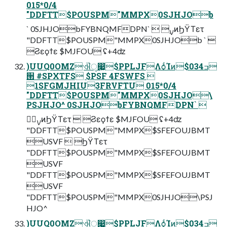
015*0/4
"DDFTT$POUSPM"MMPX0SJHJOb
` 0SJHJObFYBNQMFDPN`  ࣮ࡍͷϦΫΤετ
"DDFTT$POUSPM"MMPX0SJHJOb ` 
Ϩεϙϯε $MJFOU ʢ+4ʣ
)UUQ0OMZଐੑ෇͖$PPLJFΛѻ͏ͨΊͷ$034ߏ
੒ #SPXTFS $PSF 4FSWFS 
1SFGMJHIU3FRVFTU 015*0/4
"DDFTT$POUSPM"MMPX0SJHJO\
PSJHJO^ 0SJHJObFYBNQMFDPN` 
࣮ࡍͷϦΫΤετ  Ϩεϙϯε $MJFOU ʢ+4ʣ
"DDFTT$POUSPM"MMPX$SFEFOUJBMT
USVF  ϦΫΤετ
"DDFTT$POUSPM"MMPX$SFEFOUJBMT
USVF
"DDFTT$POUSPM"MMPX$SFEFOUJBMT
USVF
"DDFTT$POUSPM"MMPX0SJHJO\PSJ
HJO^
)UUQ0OMZଐੑ෇͖$PPLJFΛѻ͏ͨΊͷ$034ߏ