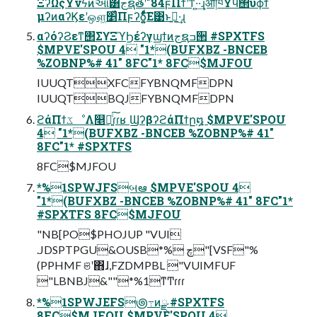
ΞʔΩςΫνϟͷઆ໌͸جຊతʹ"84ϝΠϯʹͳͬͯ͠·͍·͢ɻओཁΫϥ΢υϕϯ
μʔͷαʔϏεʹஔ͖׵͑ͯΠϝʔδ͍͚ͯͨͩ͠Ε͹ͱࢥ͍·͢ɻ
αʔόʔϨεͳ΢ΣϒΞϓϦέʔγϣϯͷجຊߏ੒ #SPXTFS
$MPVE'SPOU 4 "1*(BUFXBZ -BNCEB
%ZOBNP%# 41" 8FC"1* 8FC$MJFOU
IUUQTXFCFYBNQMFDPN
IUUQTBQJFYBNQMFDPN
ϩάΠϯػೳΛ௥Ճ͍ͨ͠ɾɾʁ ϢʔβʔϩάΠϯը໘ $MPVE'SPOU
4 "1*(BUFXBZ -BNCEB %ZOBNP%# 41"
8FC"1* #SPXTFS
8FC$MJFOU
*%1SPWJFSબఆ $MPVE'SPOU 4
"1*(BUFXBZ -BNCEB %ZOBNP%# 41" 8FC"1*
#SPXTFS 8FC$MJFOU
"NB[PO$PHOJUP "VUI
.JDSPTPGU&OUSB*% چ"[VSF"%
(PPHMF ଞʹ΋ɺ,FZDMPBL "VUIMFUF
"LBNBJ&""*%1ͳͲɾɾɾ
*%1SPWJEFS౷߹ͷྫ #SPXTFS
8FC$MJFOU $MPVE'SPOU 4