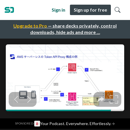
Sign in
Sign up for free
Upgrade to Pro
— share decks privately, control
downloads, hide ads and more …
·
Your Podcast. Everywhere. Effortlessly.
→
SPONSORED