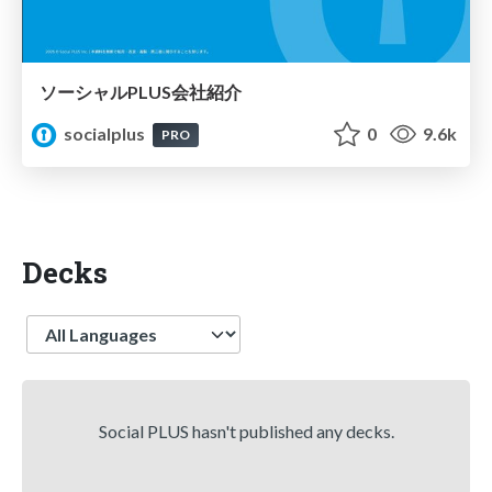
ソーシャルPLUS会社紹介
socialplus
0
9.6k
PRO
Decks
Language
Social PLUS hasn't published any decks.