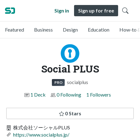
Sign in
Sign up for free
Featured
Business
Design
Education
How-to &
Social PLUS
socialplus
PRO
1 Deck
0 Following
1 Followers
0 Stars
株式会社ソーシャルPLUS
https://www.socialplus.jp/