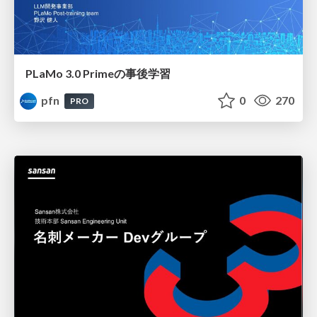
PLaMo 3.0 Primeの事後学習
pfn
0
270
PRO