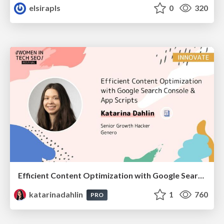
elsirapls
0
320
Efficient Content Optimization with Google Search Console & Apps Script
katarinadahlin
1
760
PRO