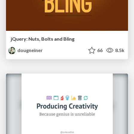
jQuery: Nuts, Bolts and Bling
dougneiner
66
8.5k