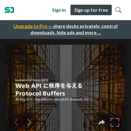
Sign in
Sign up for free
Upgrade to Pro
— share decks privately, control
downloads, hide ads and more …