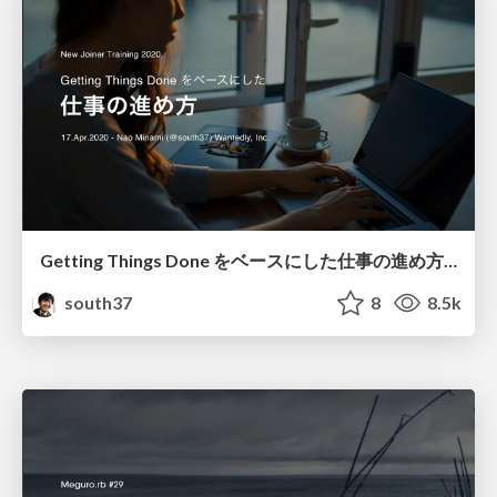
Getting Things Done をベースにした仕事の進め方 / How to Work with Getting Things Done
south37
8
8.5k