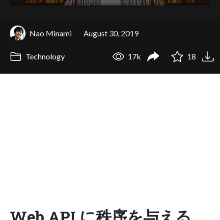
Nao Minami
August 30, 2019
Technology
17k
18
Web API に秩序を与える