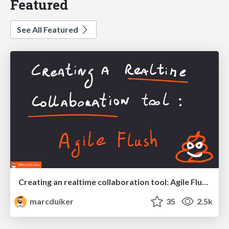
Featured
See All Featured
Creating an realtime collaboration tool: Agile Flush - .NET Oxford
marcduiker
35
2.5k