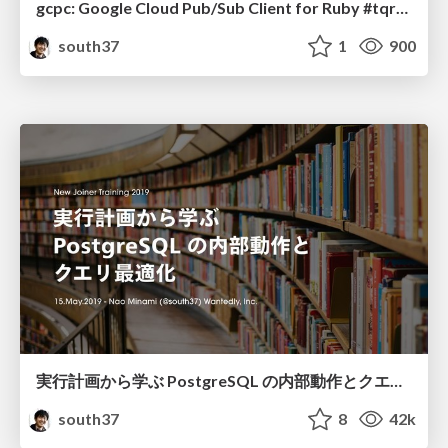
gcpc: Google Cloud Pub/Sub Client for Ruby #tqrk13
south37
1
900
実行計画から学ぶ PostgreSQL の内部動作とクエリ最適化 / Learn PostgreSQL from Explain
south37
8
42k