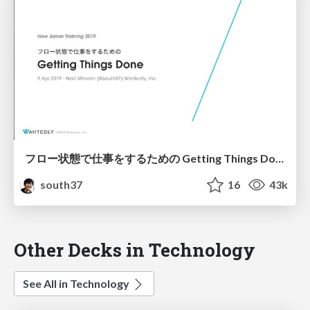
フロー状態で仕事をするための Getting Things Done / The Art of Flow - Getting Things Done
south37
16
43k
Other Decks in Technology
See All in Technology