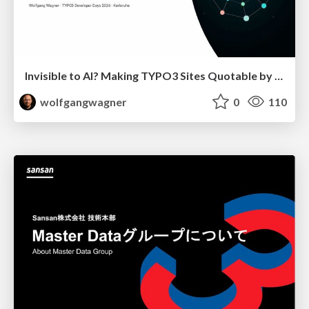
Invisible to AI? Making TYPO3 Sites Quotable by AI Search Systems
wolfgangwagner
0
110