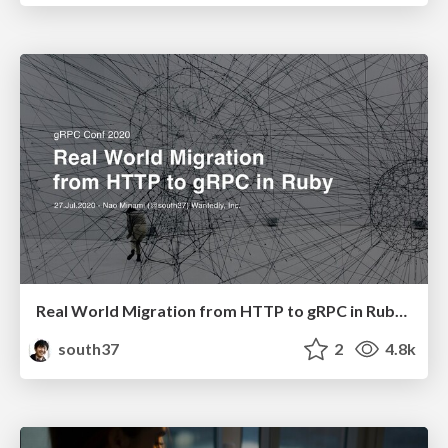
Real World Migration from HTTP to gRPC in Ruby #grpcconf
south37
2
4.8k