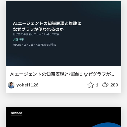
AIエージェントの知識表現と推論に なぜグラフが使われるのか - 記号的AIの復権とニューラルAIとの統合
yohei1126
1
280