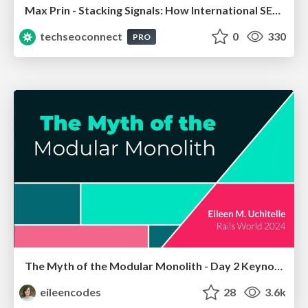
Max Prin - Stacking Signals: How International SEO Comes Together (And Falls Apart)
techseoconnect
0
330
PRO
The Myth of the Modular Monolith - Day 2 Keynote - Rails World 2024
eileencodes
28
3.6k