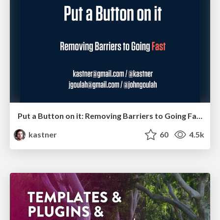
Put a Button on it: Removing Barriers to Going Fast.
kastner
60
4.5k