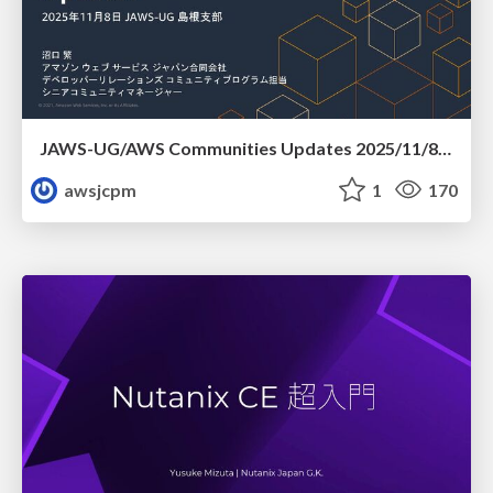
JAWS-UG/AWS Communities Updates 2025/11/8 JAWS-UG 島根支部
awsjcpm
1
170