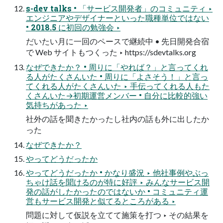
s-dev talks • 「サービス開発者」のコミュニティ ‣
エンジニアやデザイナーといった職種単位ではない
• 2018.5 に初回の勉強会 ‣
だいたい月に一回のペースで継続中 • 先日開発合宿
で Web サイトもつくった ‣ https://sdevtalks.org
なぜできたか？ • 周りに「やれば？」と言ってくれ
る人がたくさんいた • 周りに「よさそう！」と言っ
てくれる人がたくさんいた ‣ 手伝ってくれる人もた
くさんいた→初期運営メンバー • 自分に比較的強い
気持ちがあった ‣
社外の話を聞きたかったし社内の話も外に出したか
った
なぜできたか？
やってどうだったか
やってどうだったか • かなり盛況 ‣ 他社事例やぶっ
ちゃけ話を聞けるのが特に好評 ‣ みんなサービス開
発の話がしたかったのではないか • コミュニティ運
営もサービス開発と似てるところがある ‣
問題に対して仮説を立てて施策を打つ ‣ その結果を