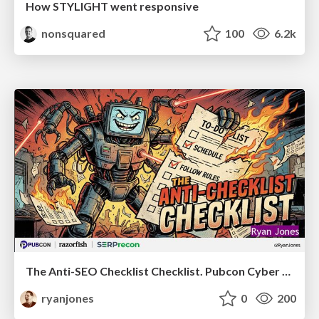
How STYLIGHT went responsive
nonsquared
100
6.2k
The Anti-SEO Checklist Checklist. Pubcon Cyber Week
ryanjones
0
200