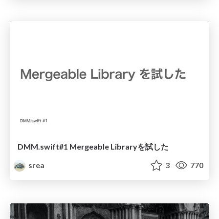
DMM.swift#1 Mergeable Libraryを試した
srea
3
770