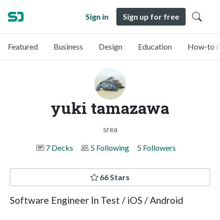
Sign in
Sign up for free
Featured
Business
Design
Education
How-to &
yuki tamazawa
srea
7 Decks
5 Following
5 Followers
66 Stars
Software Engineer In Test / iOS / Android