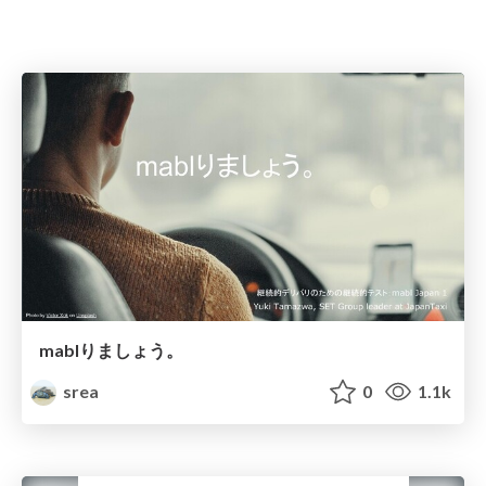
mablりましょう。
srea
0
1.1k