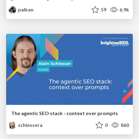
palkan
59
6.9k
The agentic SEO stack - context over prompts
schlessera
0
860