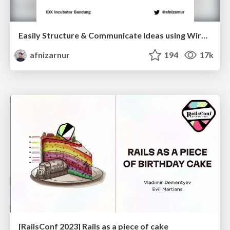
Easily Structure & Communicate Ideas using Wireframe
afnizarnur
194
17k
[RailsConf 2023] Rails as a piece of cake