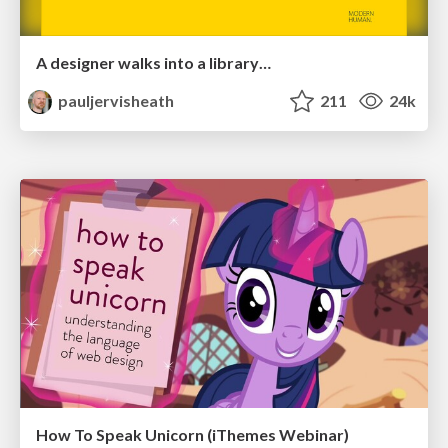
A designer walks into a library…
pauljervisheath
211
24k
How To Speak Unicorn (iThemes Webinar)