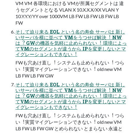
VM VM 各環境における VMが所属セグメントは 違
うセグメントとなる VLAN X 10.X.X.X/XX VLAN Y
10.Y.Y.Y/YY over 1000VM LB FW LB FW LB FW LB
FW
そして迫り来る EOL という名の寿命 サーバは 新し
いサーバを横に並べて VMをうつせば解決︕ NW
は︖ GWの機器を気軽に⽌められない︕ 環境によっ
てVMのセグメントが違うから IPを変更しないとマ
イグレーションもできない︕
FWも⽳あけ直し︕ システムも⽌められない︕ つら
い︕実質マイグレーションできない︕ old new VM
LB FW LB FW GW
そして迫り来る EOL という名の寿命 サーバは 新し
いサーバを横に並べて VMをうつせば解決︕ NW
は︖ GWの機器を気軽に⽌められない︕ 環境によっ
てVMのセグメントが違うから IPを変更しないとマ
イグレーションもできない︕
FWも⽳あけ直し︕ システムも⽌められない︕ つら
い︕実質マイグレーションできない︕ old new VM
LB FW LB FW GW とめられない とまらない 永遠と