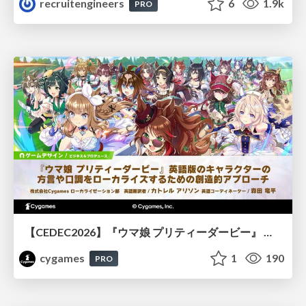
recruitengineers
6
1.9k
PRO
【CEDEC2026】『ウマ娘 プリティーダービー』 英語版のキャラクターの方言や口調をローカライズするための創造的アプローチ
cygames
1
190
PRO