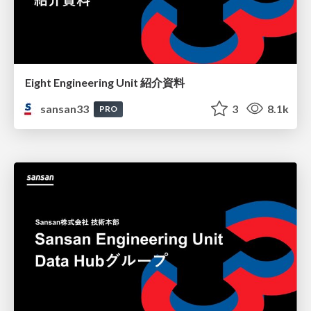
Eight Engineering Unit 紹介資料
sansan33
3
8.1k
PRO