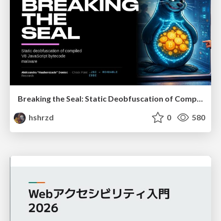
Breaking the Seal: Static Deobfuscation of Compiled V8 JavaScript Bytecode Malware
hshrzd
0
580