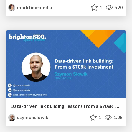
marktimemedia
1
520
Data-driven link building: lessons from a $708K investment (BrightonSEO talk)
szymonslowik
1
1.2k