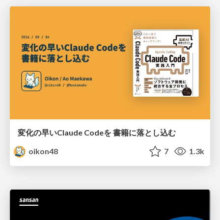
変化の早いClaude Codeを 書籍に落とし込む
oikon48
7
1.3k