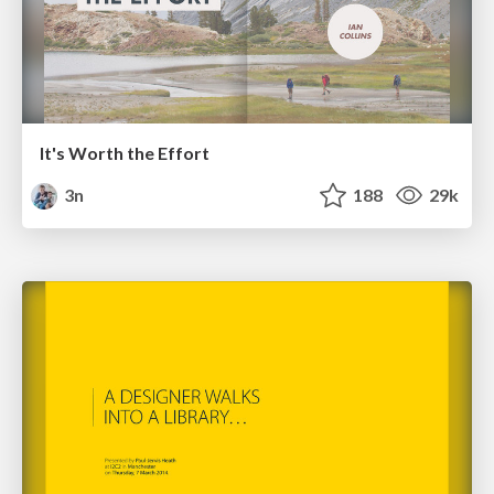
It's Worth the Effort
3n
188
29k