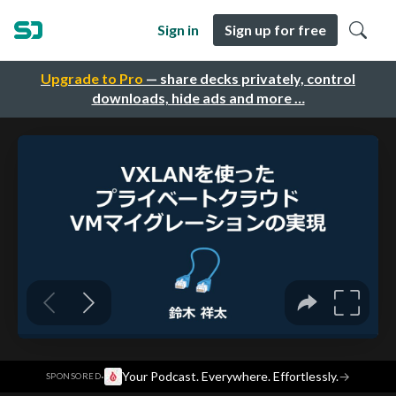
Sign in
Sign up for free
Upgrade to Pro
— share decks privately, control
downloads, hide ads and more …
·
Your Podcast. Everywhere. Effortlessly.
→
SPONSORED