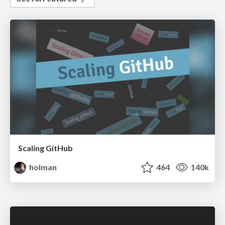
Scaling GitHub
holman
464
140k