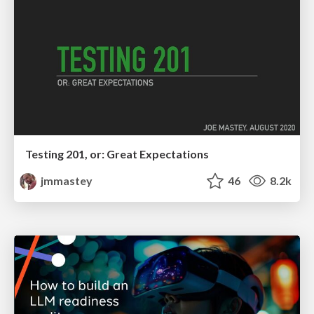
Testing 201, or: Great Expectations
jmmastey
46
8.2k