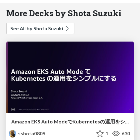
More Decks by Shota Suzuki
See All by Shota Suzuki
Amazon EKS Auto ModeでKubernetesの運用をシンプルにする
sshota0809
1
630