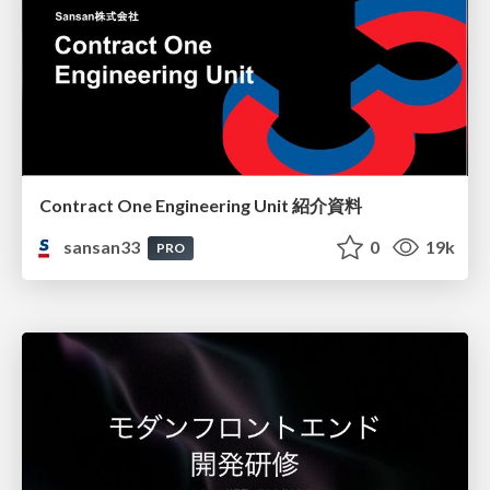
Contract One Engineering Unit 紹介資料
sansan33
0
19k
PRO