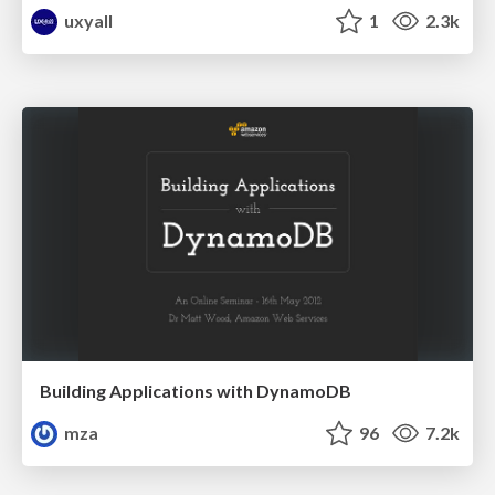
uxyall
1
2.3k
Building Applications with DynamoDB
mza
96
7.2k