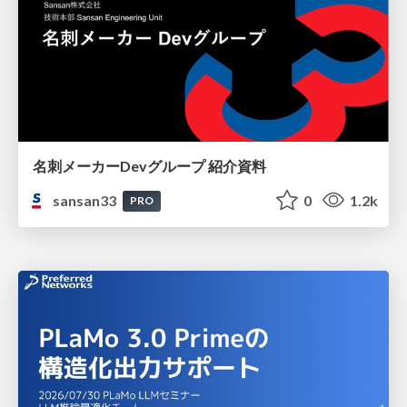
名刺メーカーDevグループ 紹介資料
sansan33
0
1.2k
PRO