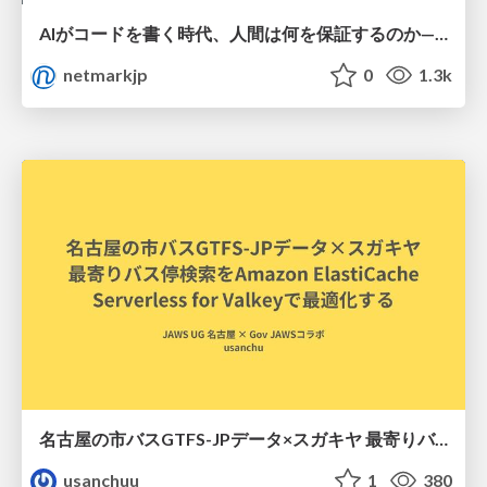
AIがコードを書く時代、人間は何を保証するのか———馬場さんと考える、開発者に求められる新しい責任と価値 - TECH PLAY
netmarkjp
0
1.3k
名古屋の市バスGTFS-JPデータ×スガキヤ 最寄りバス停検索をAmazon ElastiCache Serverless for Valkeyで最適化する
usanchuu
1
380