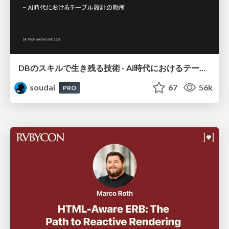
DBのスキルで生き残る技術 - AI時代におけるテーブル設計の勘所
soudai
67
56k
PRO