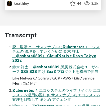
keathley
44
3.2k
Transcript
脱・塩漬け！ サステナブルなKubernetesエコシス
テムの 管理をしていくために 鈴木 祥太
（@sshota0809） CloudNative Days Tokyo
2022
鈴木 祥太 @sshota0809 所属 株式会社ユーザベ
ース SRE B2B 向け SaaS プロダクトを横串で担当
Like Network / Golang / GCP / AWS / k8s / Service
Mesh 自己紹介
Kubernetes とエコシステムのライフサイクル エコ
システム運用の難しさ サステナブルなエコシステム
管理を目指して まとめ アジェンダ
話すこと ・Kubernetes エコシステムの運用につい