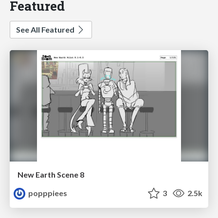
Featured
See All Featured
New Earth Scene 8
popppiees
3
2.5k