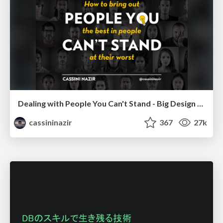
Dealing with People You Can't Stand - Big Design 2015
cassininazir
367
27k