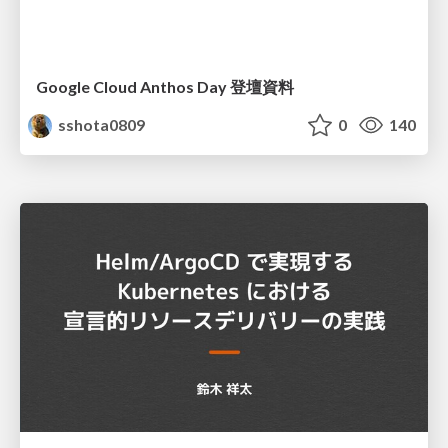
Google Cloud Anthos Day 登壇資料
sshota0809
0
140