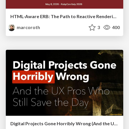
HTML-Aware ERB: The Path to Reactive Rendering @ RubyCon 2026, Rimini, Italy
marcoroth
3
400
Digital Projects Gone Horribly Wrong (And the UX Pros Who Still Save the Day) - Dean Schuster