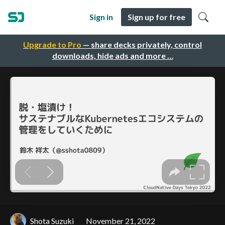
Sign in
Sign up for free
Upgrade to Pro
— share decks privately, control
downloads, hide ads and more …
Shota Suzuki
November 21, 2022