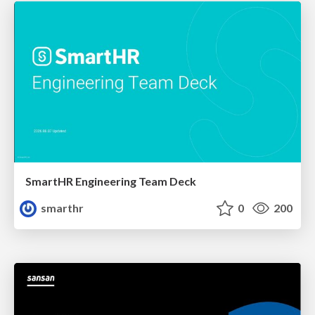
SmartHR Engineering Team Deck
smarthr
0
200