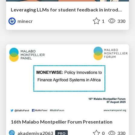
Leveraging LLMs for student feedback in introductory data science courses - posit::conf(2025)
minecr
1
330
16th Malabo Montpellier Forum Presentation
akademiya2063
0
330
PRO