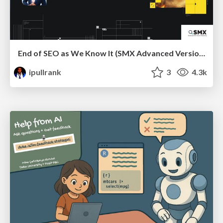
End of SEO as We Know It (SMX Advanced Version)
ipullrank
3
4.3k