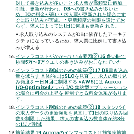
対して書き込みが多いこと 求人票が高頻繁に追加、
削除、更新が行われ、DBへの書き込みが多いた
め、IOの料金が高い • 求人票が更新された場合にす
ぐに取り込みが実施。 • 更新頻度の制限を設けてお
らず、求人によっては1日に何度も更新さ れる。
• 求人取り込みのシステムがDBに依存したアーキテ
クチャになってい るため、求人票に比例して書き込
みが増える
インフラコストがかかっている要因② 16 多い時で
秒間5万〜9万クエリの書き込みがおこなれていた
インフラコスト削減のための施策② 17 DB書き込み
量を減らす 具体的にはSLOを見直し、求人の取り込
み頻度を一日N回に制限する ※AWSには Aurora
I/O-Optimizedという I/O 集約型アプリケーション
の場合に料金の上昇を 抑制できる料金体系がありま
す。
インフラコスト削減のための施策② 18 スタンバイ
の求人データの更新頻度を見直して1日の取り込み回
数を制限 した結果、求人の書き込み数自体が約3分
の1ほど削減
施策結果 19 Auroraのインフラコストは施策実施前