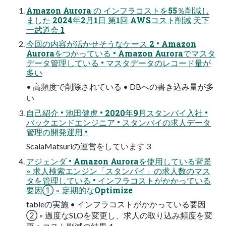
Amazon Aurora の インフラコストを55％削減し
ました 2024年2月1日 第1回 AWSコスト削減 天下
一武道会 1
今回の内容が活かせそうなケース 2 • Amazon
Auroraをつかっている • Amazon Auroraでマスタ
データ管理している • マスタデータのレコード量が
多い
• 高頻度で削除されている • DBへの書き込み量が多
い
自己紹介 • 池田健虎 • 2020年9月スタンバイ入社 •
バックエンドエンジニア • スタンバイの求人データ
管理の開発運用 •
ScalaMatsuriの運営をしています 3
アジェンダ • Amazon Auroraを使用している背景
◦ 求人検索エンジン「スタンバイ」の求人数のマス
タを管理している • インフラコストがかかっている
要因① ◦ 定期的なOptimize
tableの実施 • インフラコストがかかっている要因
② ◦ 過度なSLOを変更し、求人の取り込み頻度を変