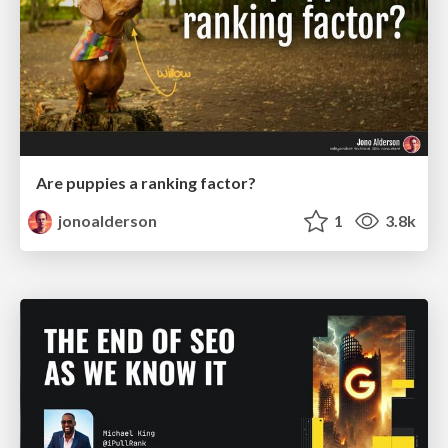
Are puppies a ranking factor?
jonoalderson
1
3.8k