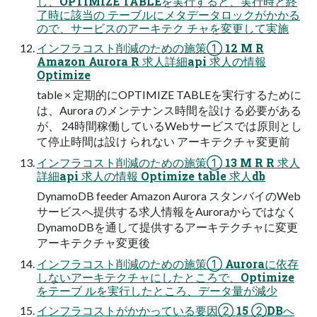
し、OPTIMIZE TABLEを実行すると、実行時と終
了時に該当の テーブルにメタデータロックがかかる
ので、サービスのアーキテク チャを変更して実施
インフラコスト削減のための施策① 12 M R
Amazon Aurora R 求人詳細api 求人の情報
Optimize
table × 定期的にOPTIMIZE TABLEを実行するために
は、Aurora のメンテナンス時間を設け る必要がある
が、 24時間稼働しているWebサービスでは原則とし
て停止時間は設け られない アーキテクチャ変更前
インフラコスト削減のための施策① 13 M R R 求人
詳細api 求人の情報 Optimize table 求人db
DynamoDB feeder Amazon Aurora スタンバイのWeb
サービスへ提供する求人情報をAuroraからではなく
DynamoDBを通して提供するアーキテクチャに変更
アーキテクチャ変更後
インフラコスト削減のための施策① Auroraに依存
しないアーキテクチャにしたところで、Optimize
をテーブ ルを実行したところ、データ量が減少
インフラコストがかかっている要因② 15 ②DBへ