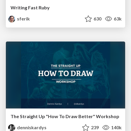
Writing Fast Ruby
sferik
630
63k
The Straight Up "How To Draw Better" Workshop
denniskardys
239
140k