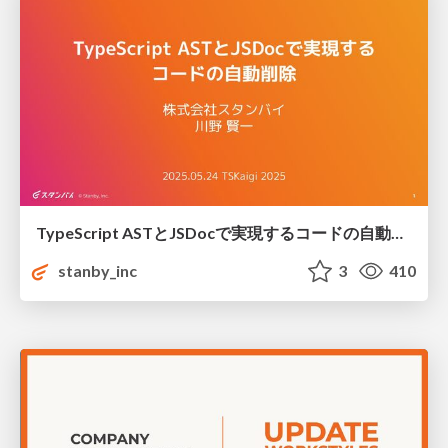
TypeScript ASTとJSDocで実現するコードの自動削除 / Auto remove code with TypeScript AST and JSDoc
stanby_inc
3
410