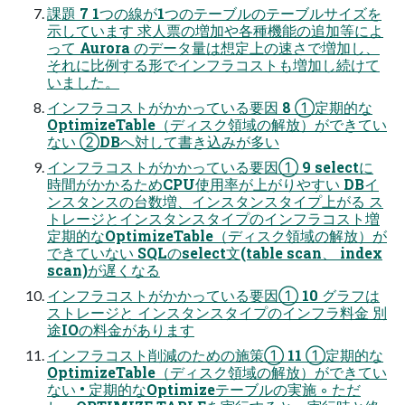
課題 7 1つの線が1つのテーブルのテーブルサイズを
示しています 求人票の増加や各種機能の追加等によ
って Aurora のデータ量は想定上の速さで増加し、
それに比例する形でインフラコストも増加し続けて
いました。
インフラコストがかかっている要因 8 ①定期的な
OptimizeTable（ディスク領域の解放）ができてい
ない ②DBへ対して書き込みが多い
インフラコストがかかっている要因① 9 selectに
時間がかかるためCPU使用率が上がりやすい DBイ
ンスタンスの台数増、インスタンスタイプ上がる ス
トレージとインスタンスタイプのインフラコスト増
定期的なOptimizeTable（ディスク領域の解放）が
できていない SQLのselect文(table scan、 index
scan)が遅くなる
インフラコストがかかっている要因① 10 グラフは
ストレージと インスタンスタイプのインフラ料金 別
途IOの料金があります
インフラコスト削減のための施策① 11 ①定期的な
OptimizeTable（ディスク領域の解放）ができてい
ない • 定期的なOptimizeテーブルの実施 ◦ ただ