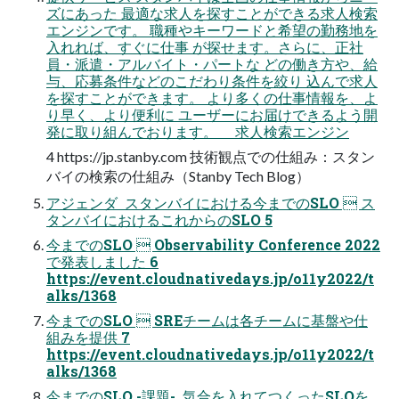
ズにあった 最適な求人を探すことができる求人検索
エンジンです。 職種やキーワードと希望の勤務地を
入れれば、すぐに仕事 が探せます。さらに、正社
員・派遣・アルバイト・パートな どの働き方や、給
与、応募条件などのこだわり条件を絞り 込んで求人
を探すことができます。 より多くの仕事情報を、よ
り早く、より便利に ユーザーにお届けできるよう開
発に取り組んでおります。 求人検索エンジン
4 https://jp.stanby.com 技術観点での仕組み：スタン
バイの検索の仕組み（Stanby Tech Blog）
アジェンダ  スタンバイにおける今までのSLO  ス
タンバイにおけるこれからのSLO 5
今までのSLO  Observability Conference 2022
で発表しました 6
https://event.cloudnativedays.jp/o11y2022/t
alks/1368
今までのSLO  SREチームは各チームに基盤や仕
組みを提供 7
https://event.cloudnativedays.jp/o11y2022/t
alks/1368
今までのSLO -課題-  気合を入れてつくったSLOを