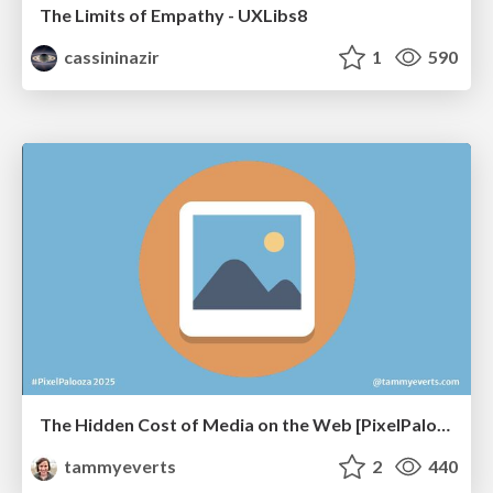
The Limits of Empathy - UXLibs8
cassininazir
1
590
The Hidden Cost of Media on the Web [PixelPalooza 2025]
tammyeverts
2
440