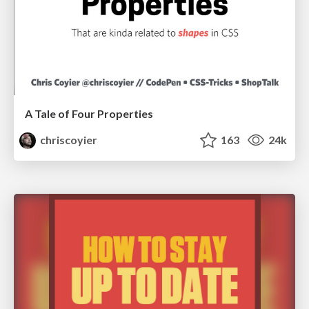
A Tale of Four Properties
chriscoyier
163
24k