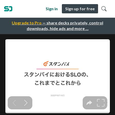
Sign in
Sign up for free
Upgrade to Pro
— share decks privately, control
downloads, hide ads and more …