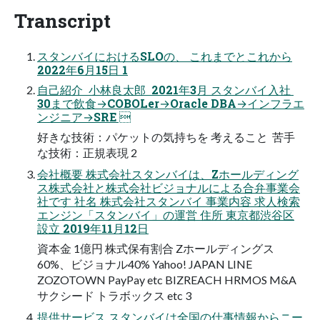
Transcript
スタンバイにおけるSLOの、 これまでとこれから
2022年6月15日 1
自己紹介  小林良太郎  2021年3月 スタンバイ入社 
30まで飲食→COBOLer→Oracle DBA→インフラエ
ンジニア→SRE 
好きな技術：パケットの気持ちを 考えること  苦手
な技術：正規表現 2
会社概要 株式会社スタンバイは、Zホールディング
ス株式会社と株式会社ビジョナルによる合弁事業会
社です 社名 株式会社スタンバイ 事業内容 求人検索
エンジン「スタンバイ」の運営 住所 東京都渋谷区
設立 2019年11月12日
資本金 1億円 株式保有割合 Zホールディングス
60%、ビジョナル40% Yahoo! JAPAN LINE
ZOZOTOWN PayPay etc BIZREACH HRMOS M&A
サクシード トラボックス etc 3
提供サービス スタンバイは全国の仕事情報からニー