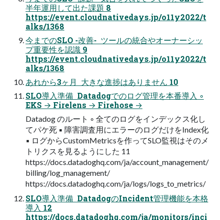
半年運用して出た課題 8
https://event.cloudnativedays.jp/o11y2022/t
alks/1368
今までのSLO -改善-  ツールの統合やオーナーシッ
プ重要性を認識 9
https://event.cloudnativedays.jp/o11y2022/t
alks/1368
あれから3ヶ月  大きな進捗はありません 10
SLO導入準備  Datadogでのログ管理を本番導入 ◦
EKS → Firelens → Firehose →
Datadog のルート ◦ 全てのログをインデックス化し
てパケ死 ▪ 障害調査用にエラーのログだけをIndex化
▪ ログからCustomMetricsを作ってSLO監視はそのメ
トリクスを見るようにした 11
https://docs.datadoghq.com/ja/account_management/
billing/log_management/
https://docs.datadoghq.com/ja/logs/logs_to_metrics/
SLO導入準備  DatadogのIncident管理機能を本格
導入 12
https://docs.datadoghq.com/ja/monitors/inci