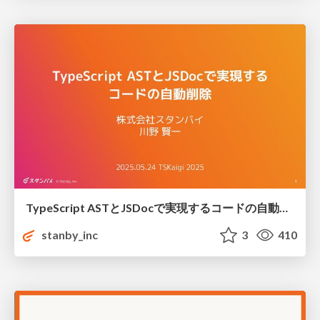
TypeScript ASTとJSDocで実現するコードの自動削除 / Auto remove code with TypeScript AST and JSDoc
stanby_inc
3
410