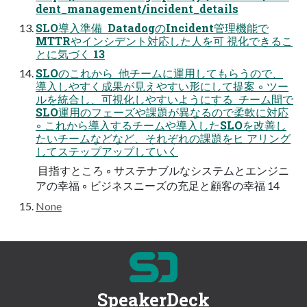
dent_management/incident_details
SLO導入準備  DatadogのIncident管理機能で
MTTRやインシデント対応した人を可 視化できるこ
とに気づく 13
SLOのこれから  他チームに運用してもらうので、
導入しやすく成果が見えやすい形にして提案 ◦ ツー
ルを統合し、可視化しやすいようにする  チーム間で
SLO運用のフェーズや課題が異なるので柔軟に対応
◦ これから導入するチームや導入したSLOを改善し
たいチームなどなど、それぞれの課題をヒ アリング
してステップアップしていく
 目指すところ ◦ サステナブルなシステムとエンジニ
アの幸福 ◦ ビジネスニーズの充足と顧客の幸福 14
None
SpeakerDeck