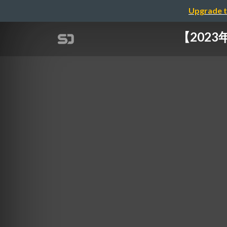
Upgrade t
【202