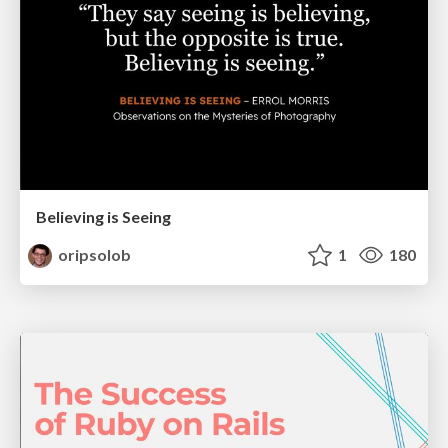
Believing is Seeing
oripsolob
1
180