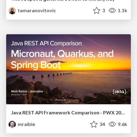
tamaranovitovic
3
1.1k
Java REST API Framework Comparison - PWX 2021
mraible
34
9.6k