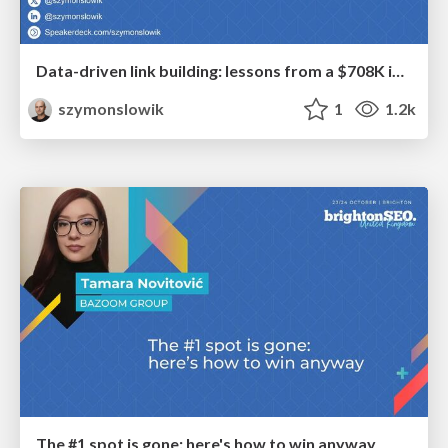
Data-driven link building: lessons from a $708K investment (BrightonSEO talk)
szymonslowik
1
1.2k
The #1 spot is gone: here's how to win anyway