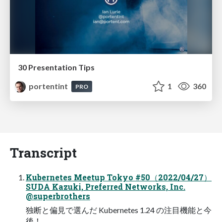
30 Presentation Tips
portentint
1
360
PRO
Transcript
Kubernetes Meetup Tokyo #50（2022/04/27）
SUDA Kazuki, Preferred Networks, Inc.
@superbrothers
独断と偏⾒で選んだ Kubernetes 1.24 の注⽬機能と今
後！