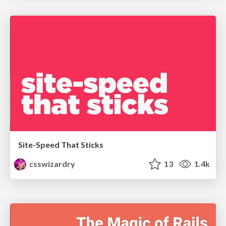
Site-Speed That Sticks
csswizardry
13
1.4k