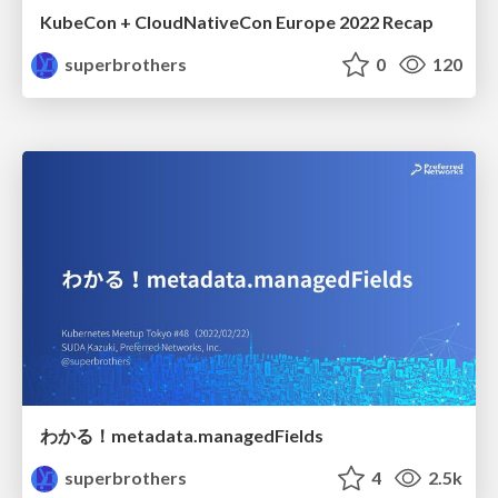
KubeCon + CloudNativeCon Europe 2022 Recap
superbrothers
0
120
わかる！metadata.managedFields
superbrothers
4
2.5k