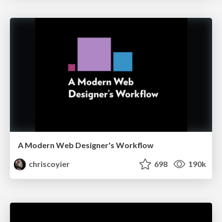
A Modern Web Designer's Workflow
chriscoyier
698
190k