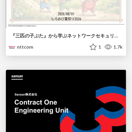
『三匹の子ぶた』から学ぶネットワークセキュリティの昔と今 / Network Security: Then and Now Through the Lens of The Three Little Pigs
nttcom
1
1.7k