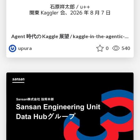
Agent 時代の Kaggle 展望 / kaggle-in-the-agentic-era
upura
0
540