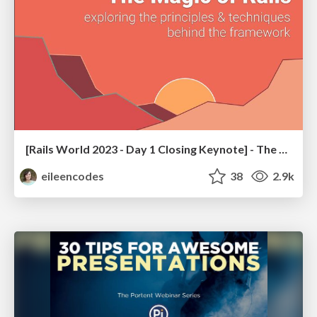
[Rails World 2023 - Day 1 Closing Keynote] - The Magic of Rails
eileencodes
38
2.9k