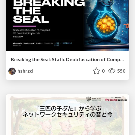
Breaking the Seal: Static Deobfuscation of Compiled V8 JavaScript Bytecode Malware
hshrzd
0
550