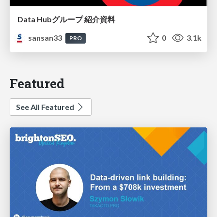
Data Hubグループ 紹介資料
sansan33
0
3.1k
PRO
Featured
See All Featured