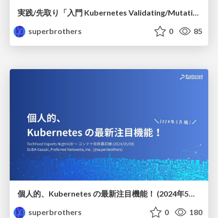
実践/先取り「入門 Kubernetes Validating/Mutating Admission Policy」 / CloudNative Days Winter 2024
superbrothers
0
85
個人的、Kubernetes の最新注目機能！ (2024年5月版)
superbrothers
0
180