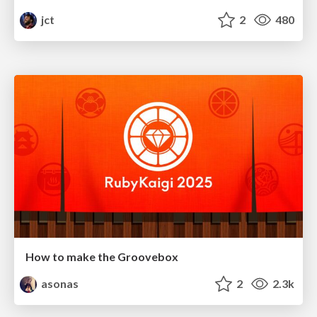
jct
2
480
How to make the Groovebox
asonas
2
2.3k