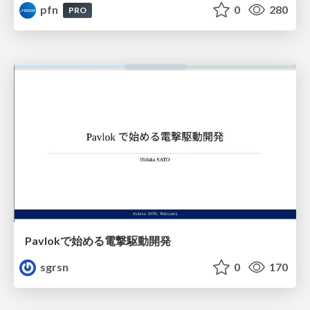
pfn
0
280
PRO
Pavlokで始める電撃駆動開発
sgrsn
0
170