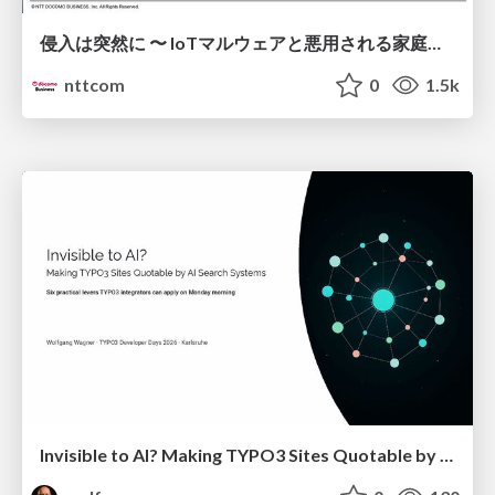
侵入は突然に 〜 IoTマルウェアと悪用される家庭の機器 ～ / When Intrusion Strikes: IoT Malware and the Abuse of Home Devices
nttcom
0
1.5k
Invisible to AI? Making TYPO3 Sites Quotable by AI Search Systems