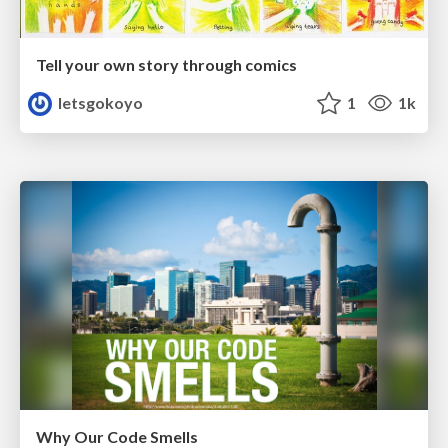
Tell your own story through comics
letsgokoyo
1
1k
Why Our Code Smells