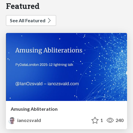
Featured
See All Featured
Amusing Abliteration
ianozsvald
1
240