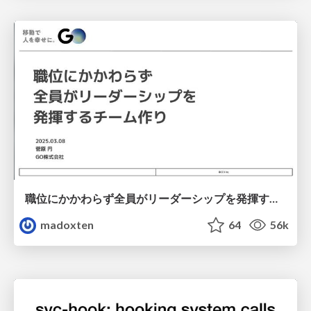
職位にかかわらず全員がリーダーシップを発揮するチーム作り / Building a team where everyone can demonstrate leadership regardless of position
madoxten
64
56k