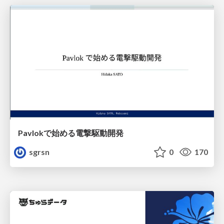
Pavlokで始める電撃駆動開発
sgrsn
0
170