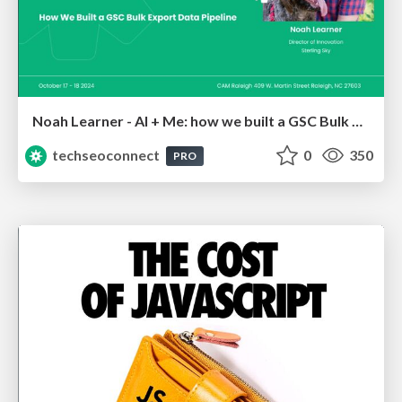
Noah Learner - AI + Me: how we built a GSC Bulk Export data pipeline
techseoconnect
0
350
PRO