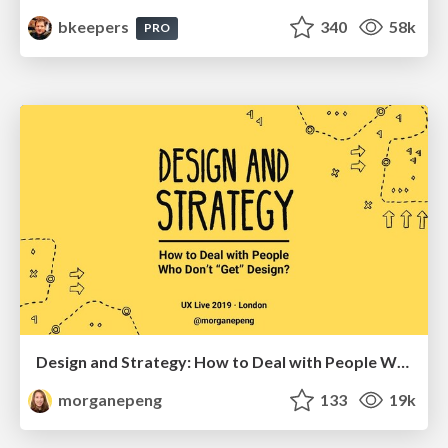
bkeepers
340
58k
PRO
Design and Strategy: How to Deal with People Who Don’t "Get" Design
morganepeng
133
19k