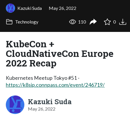
Kazuki Suda
May 26, 2022
Technology
110
0
KubeCon +
CloudNativeCon Europe
2022 Recap
Kubernetes Meetup Tokyo #51 -
https://k8sjp.connpass.com/event/246719/
Kazuki Suda
May 26, 2022