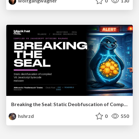
wolfgangwagner
0
130
Breaking the Seal: Static Deobfuscation of Compiled V8 JavaScript Bytecode Malware
hshrzd
0
550