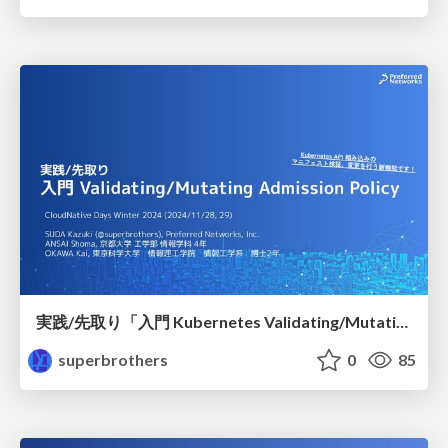
実践/先取り「入門 Kubernetes Validating/Mutating Admission Policy」 / CloudNative Days Winter 2024
superbrothers
0
85