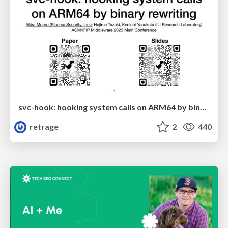
svc-hook: hooking system calls on ARM64 by binary rewriting
retrage
2
440