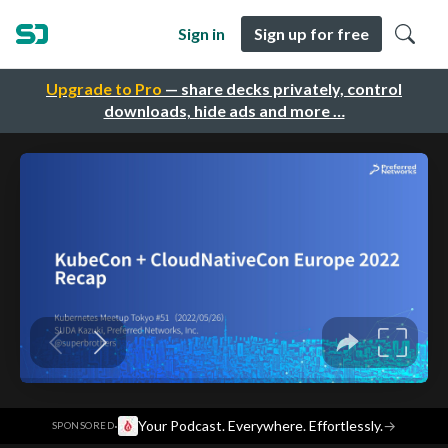
Sign in
Sign up for free
Upgrade to Pro
— share decks privately, control
downloads, hide ads and more …
·
Your Podcast. Everywhere. Effortlessly.
→
SPONSORED