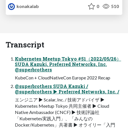
konakalab
0
510
Transcript
Kubernetes Meetup Tokyo #51（2022/05/26）
SUDA Kazuki, Preferred Networks, Inc.
@superbrothers
KubeCon + CloudNativeCon Europe 2022 Recap
@superbrothers SUDA Kazuki /
@superbrothers ▶ Preferred Networks, Inc. /
エンジニア ▶ Scalar, Inc. / 技術アドバイザ ▶
Kubernetes Meetup Tokyo 共同主催者 ▶ Cloud
Native Ambassador (CNCF) ▶ 技術評論社
「Kubernetes実践⼊⾨」、「みんなの
Docker/Kubernetes」共著書 ▶ オライリー「⼊⾨