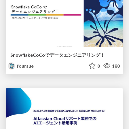
SnowflakeCoCoでデータエンジニアリング！
foursue
0
180