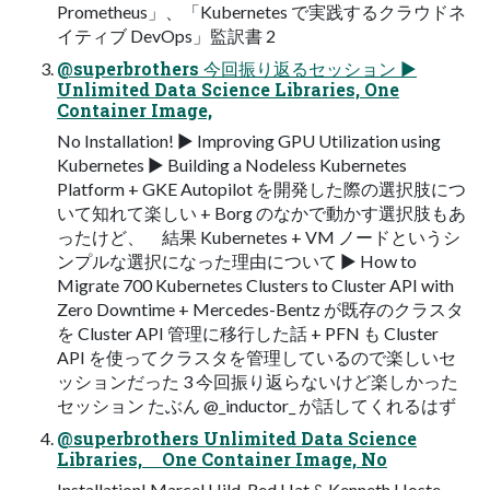
Prometheus」、「Kubernetes で実践するクラウドネ
イティブ DevOps」監訳書 2
@superbrothers 今回振り返るセッション ▶
Unlimited Data Science Libraries, One
Container Image,
No Installation! ▶ Improving GPU Utilization using
Kubernetes ▶ Building a Nodeless Kubernetes
Platform + GKE Autopilot を開発した際の選択肢につ
いて知れて楽しい + Borg のなかで動かす選択肢もあ
ったけど、 結果 Kubernetes + VM ノードというシ
ンプルな選択になった理由について ▶ How to
Migrate 700 Kubernetes Clusters to Cluster API with
Zero Downtime + Mercedes-Bentz が既存のクラスタ
を Cluster API 管理に移⾏した話 + PFN も Cluster
API を使ってクラスタを管理しているので楽しいセ
ッションだった 3 今回振り返らないけど楽しかった
セッション たぶん @_inductor_ が話してくれるはず
@superbrothers Unlimited Data Science
Libraries, One Container Image, No
Installation! Marcel Hild, Red Hat & Kenneth Hoste,