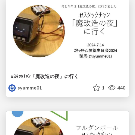
#ｽﾀｯｸﾁｬﾝ​「魔改造の夜」に行く
syumme01
1
440