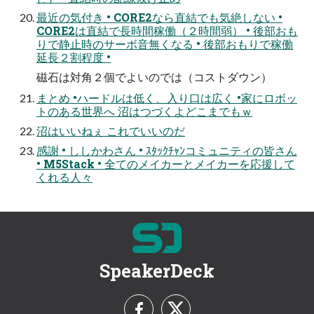
最近の気付き • CORE2なら直結でも気絶しない •
CORE2は直結で長時間稼働（２時間弱） • 後部おも
りで静止時のサーボ音無くなる • 後部おもりで稼働
延長２割程度 •
磁石は対角２個でよいのでは（コストダウン）
まとめ •ハードルは低く、入り口は広く •家にロボッ
トのある世界へ 沼はつづくよどこまでもｗ
沼はいいねぇ これでいいのだ
感謝 • ししかわさん • ｽﾀｯｸﾁｬﾝコミュニティの皆さん
• M5Stack • 全てのメイカーとメイカーを応援して
くれる人々
SpeakerDeck