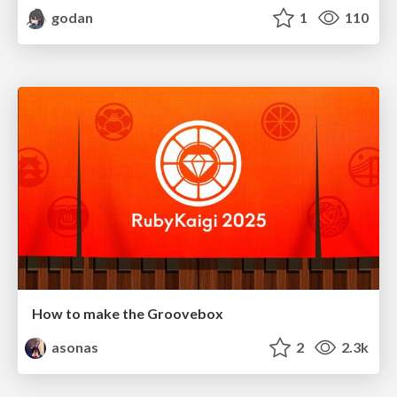
godan
1
110
How to make the Groovebox
asonas
2
2.3k