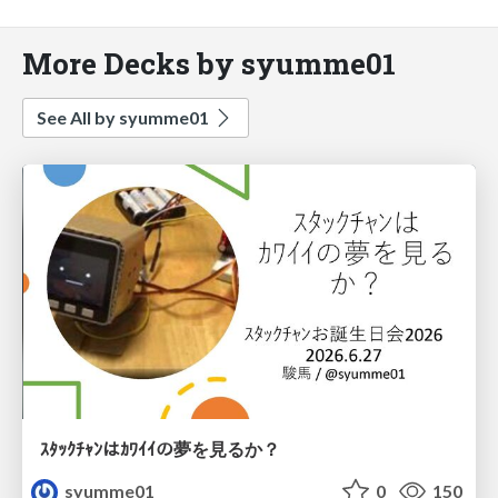
More Decks by syumme01
See All by syumme01
ｽﾀｯｸﾁｬﾝはｶﾜｲｲの夢を見るか？
syumme01
0
150