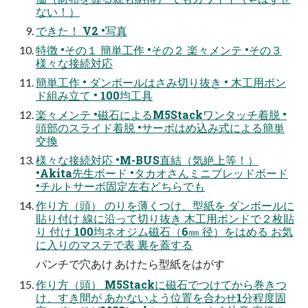
ない！）
できた！ V2 •写真
特徴 •その１ 簡単工作 •その２ 楽々メンテ •その３
様々な接続対応
簡単工作 • ダンボールはさみ切り抜き • 木工用ボン
ド組み立て • 100均工具
楽々メンテ •磁石によるM5Stackワンタッチ着脱 •
頭部のスライド着脱 •サーボはめ込み式による簡単
交換
様々な接続対応 •M-BUS直結（気絶上等！）
•Akita先生ボード •タカオさんミニブレッドボード
•チルトサーボ固定左右どちらでも
作り方（頭） のりを薄くつけ、型紙を ダンボールに
貼り付け 線に沿って切り抜き 木工用ボンドで２枚貼
り 付け 100均ネオジム磁石（6㎜ 径）をはめる お気
に入りのマステで表 裏を蓋する
パンチで穴あけ あけたら型紙をはがす
作り方（頭） M5Stackに磁石でつけてから巻きつ
け、すき間が あかないよう位置を合わせ1分程度固