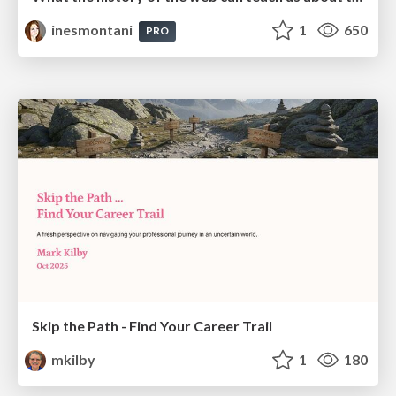
inesmontani
1
650
PRO
Skip the Path - Find Your Career Trail
mkilby
1
180