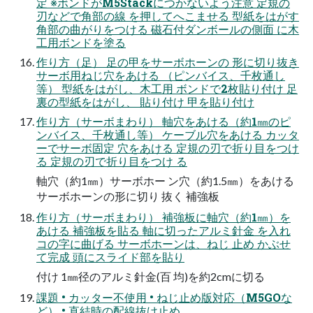
定 ※ボンドがM5Stackにつかないよう注意 定規の
刃などで角部の線 を押してへこませる 型紙をはがす
角部の曲がりをつける 磁石付ダンボールの側面 に木
工用ボンドを塗る
作り方（足） 足の甲をサーボホーンの 形に切り抜き
サーボ用ねじ穴をあける （ピンバイス、千枚通し
等） 型紙をはがし、木工用 ボンドで2枚貼り付け 足
裏の型紙をはがし、 貼り付け 甲を貼り付け
作り方（サーボまわり） 軸穴をあける（約1㎜のピ
ンバイス、千枚通し等） ケーブル穴をあける カッタ
ーでサーボ固定 穴をあける 定規の刃で折り目をつけ
る 定規の刃で折り目をつけ る
軸穴（約1㎜）サーボホー ン穴（約1.5㎜）をあける
サーボホーンの形に切り 抜く 補強板
作り方（サーボまわり） 補強板に軸穴（約1㎜）を
あける 補強板を貼る 軸に切ったアルミ針金 を入れ
コの字に曲げる サーボホーンは、ねじ 止め かぶせ
て完成 頭にスライド部を貼り
付け 1㎜径のアルミ針金(百 均)を約2cmに切る
課題 • カッター不使用 • ねじ止め版対応（M5GOな
ど） • 直結時の配線抜け止め