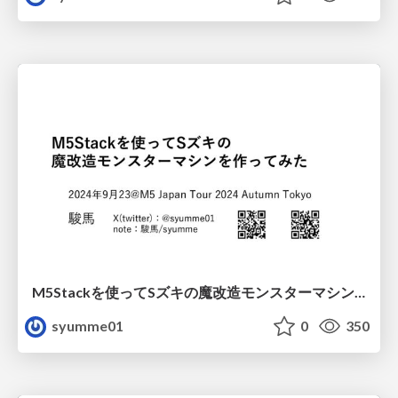
M5Stackを使ってSズキの魔改造モンスターマシンを作ってみた
syumme01
0
350