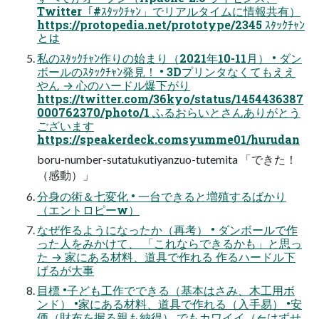
Twitter「#ｽﾀｯｸﾁｬﾝ」でリアルタイムに情報共有）
https://protopedia.net/prototype/2345 ｽﾀｯｸﾁｬﾝ
とは
私のｽﾀｯｸﾁｬﾝ作りの始まり（2021年10-11月） • ダン
ボールのｽﾀｯｸﾁｬﾝ発見！ • 3Dプリンタなくてもええ
やん → 心のハードル爆下がり
https://twitter.com/36kyo/status/1454436387
000762370/photo/1 ふるおらいとさんありがとう
ございます
https://speakerdeck.comsyumme01/hurudan
boru-number-sutatukutiyanzuo-tutemita 「できた！
（感動）」
分身の術＆七変化 • 一台できると増殖するばかり
（エントロピーw）
なぜ作るようになったか（再考） • ダンボールで作
った人をみかけて、 「これならできるかも」と思っ
た → 家にある材料、道具で作れる 作るハードル下
げるが大事
目標 •子ども工作でできる（基本はさみ、木工用ボ
ンド） •家にある材料、道具で作れる（入手易） •安
価（財布を握る親も納得） でもカワイイ（⇐はずせ