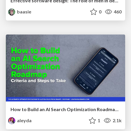
Effective software design: The role of men in debugging patriarchy in IT @ Voxxed Days AMS
baasie
0
460
How to Build an AI Search Optimization Roadmap - Criteria and Steps to Take #SEOIRL
aleyda
1
2.1k