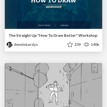
The Straight Up "How To Draw Better" Workshop
denniskardys
239
140k