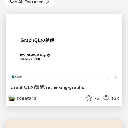
See All Featured
GraphQLの誤解/rethinking-graphql
sonatard
75
12k