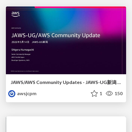
JAWS/AWS Community Updates - JAWS-UG新潟 #29
awsjcpm
1
150