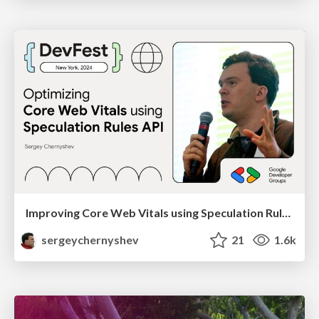
Improving Core Web Vitals using Speculation Rules API
sergeychernyshev
21
1.6k