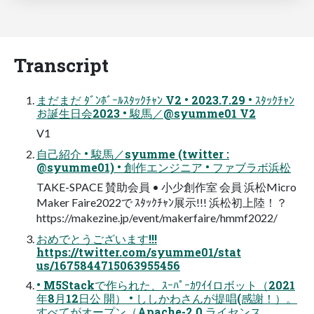
Transcript
まだまだ ﾀﾞﾝﾎﾞｰﾙｽﾀｯｸﾁｬﾝ V2 • 2023.7.29 • ｽﾀｯｸﾁｬﾝ
お誕生日会2023 • 駿馬／@syumme01 V2
V1
自己紹介 • 駿馬／syumme (twitter :
@syumme01) • 創作エンジニア • ファブラボ浜松
TAKE-SPACE 賛助会員 • 小少創作室 会員 浜松Micro
Maker Faire2022で ｽﾀｯｸﾁｬﾝ展示!!! 浜松初上陸！？
https://makezine.jp/event/makerfaire/hmmf2022/
おめでとうございます!!!
https://twitter.com/syumme01/stat
us/1675844715063955456
• M5Stackで作られた、ｽｰﾊﾟｰｶﾜｲｲロボット（2021
年8月12日公 開） • ししかわさんが提唱(感謝！）。
すべてがオープン（Apache-2.0 ライセンス、