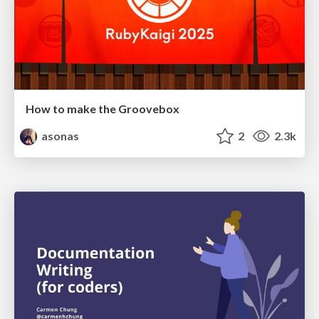
How to make the Groovebox
asonas
2
2.3k