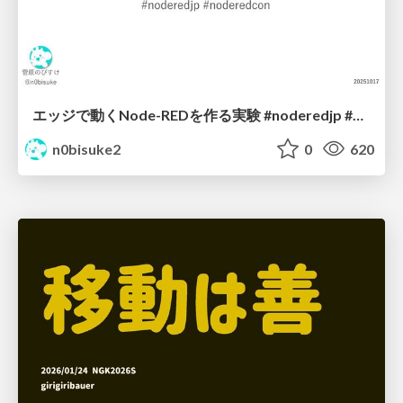
エッジで動くNode-REDを作る実験 #noderedjp #noderedcon
n0bisuke2
0
620