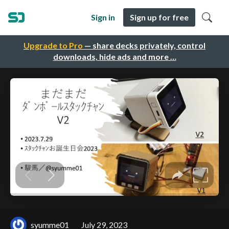
Sign in
Sign up for free
Upgrade to Pro
— share decks privately, control
downloads, hide ads and more …
syumme01
July 29, 2023