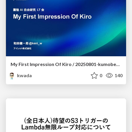
My First Impression Of Kiro / 20250801-kumoben-lt
kwada
0
140