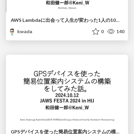
AWS Lambdaに出会って人生が変わった 1人の10年間 /awslambda10th
kwada
0
140
GPSデバイスを使った簡易位置案内システムの構築をしてみた話。/jawsfesta2024