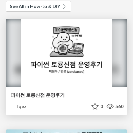
See All in How-to & DIY
파이썬 토룡신점 운영후기
lqez
0
560