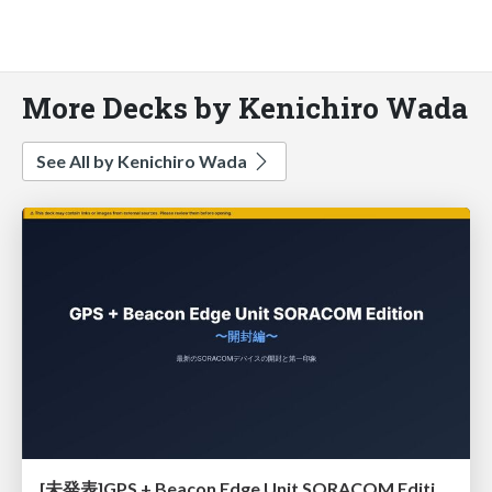
More Decks by Kenichiro Wada
See All by Kenichiro Wada
[未発表]GPS + Beacon Edge Unit SORACOM Editionを試す 〜開封編〜 LT Version /discovery-night-2026