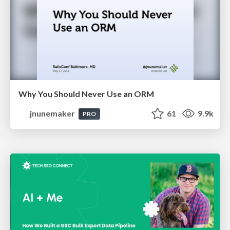
Why You Should Never Use an ORM
jnunemaker
61
9.9k
PRO