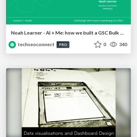
Noah Learner - AI + Me: how we built a GSC Bulk Export data pipeline
techseoconnect
0
340
PRO