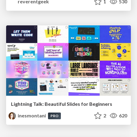
reverentgeek
1
530
Lightning Talk: Beautiful Slides for Beginners
inesmontani
2
620
PRO