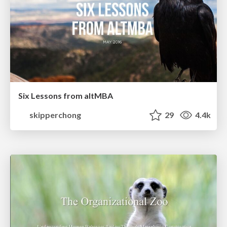
Six Lessons from altMBA
skipperchong
29
4.4k