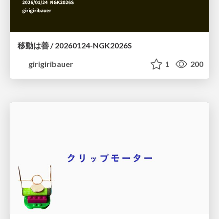
移動は善 / 20260124-NGK2026S
girigiribauer
1
200