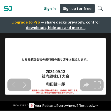
Sign in
Sign up for free
Upgrade to Pro
— share decks privately, control
downloads, hide ads and more …
·
Your Podcast. Everywhere. Effortlessly.
→
SPONSORED