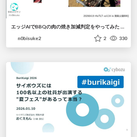
エッジAIでBBQの肉の焼き加減判定をやってみた #iotlt #seeed
n0bisuke2
2
330