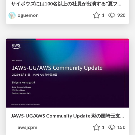
サイボウズには100名以上の社員が出演する"夏フェス"があるって本当？
oguemon
1
920
JAWS-UG/AWS Community Update 彩の国埼玉支部1周年記念
awsjcpm
1
150