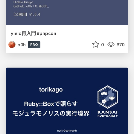
yield再入門 #phpcon
o0h
0
970
PRO