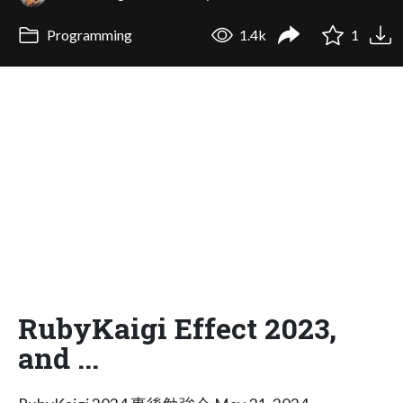
Programming
1.4k
1
RubyKaigi Effect 2023,
and ...