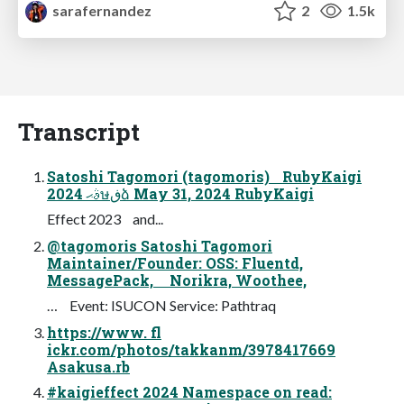
sarafernandez
2
1.5k
Transcript
Satoshi Tagomori (tagomoris) RubyKaigi
2024 ࣄޙษڧձ May 31, 2024 RubyKaigi
Effect 2023 and...
@tagomoris Satoshi Tagomori
Maintainer/Founder: OSS: Fluentd,
MessagePack, Norikra, Woothee,
… Event: ISUCON Service: Pathtraq
https://www. fl
ickr.com/photos/takkanm/3978417669
Asakusa.rb
#kaigieffect 2024 Namespace on read: