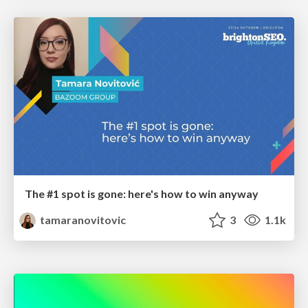
The #1 spot is gone: here's how to win anyway
tamaranovitovic
3
1.1k