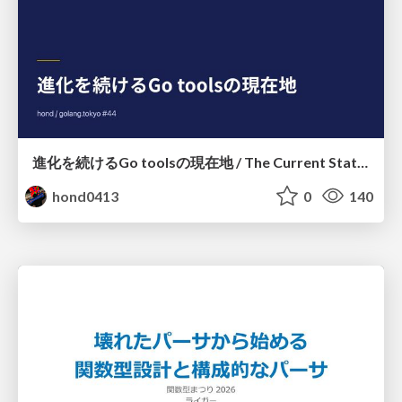
進化を続けるGo toolsの現在地 / The Current State of Ever-Evolving Go Tools
hond0413
0
140