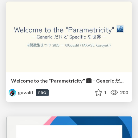
Welcome to the "Parametricity" 🏙️ − Generic だけど Specific な世界 −
guvalif
1
200
PRO