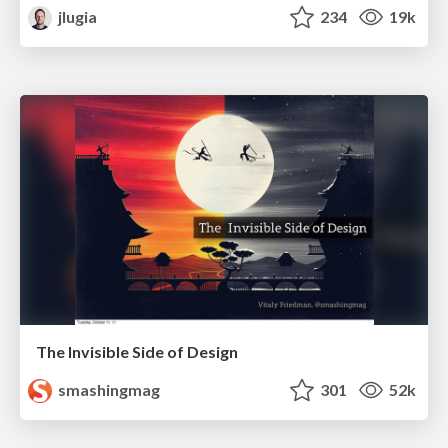
jlugia
234
19k
The Invisible Side of Design
smashingmag
301
52k