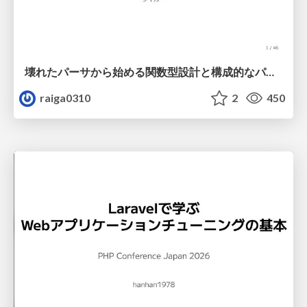
壊れたパーサから始める関数型設計と構成的なパーサ #fp_matsuri
raiga0310
2
450