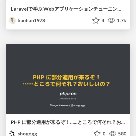
Laravelで学ぶ Webアプリケーションチューニング入門/web_application_tuning_101
hanhan1978
4
1.7k
PHP に部分適用が来るぞ！……ところで何それ？おいしいの？ #phpcon / phpcon-2026
shogogg
0
580