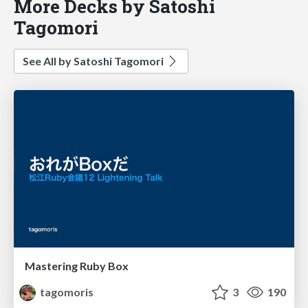
More Decks by Satoshi
Tagomori
See All by Satoshi Tagomori
Mastering Ruby Box
tagomoris
3
190