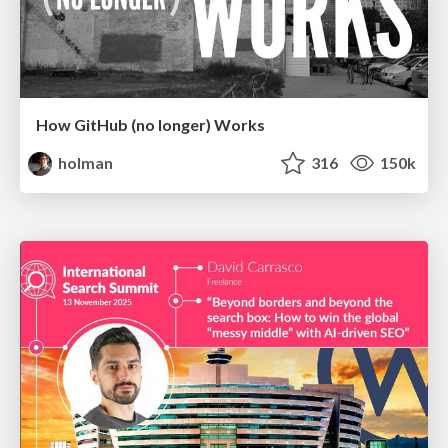
How GitHub (no longer) Works
holman
316
150k