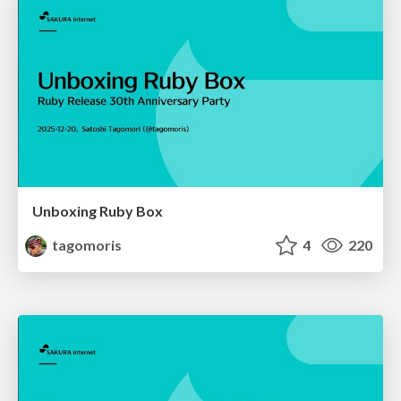
Unboxing Ruby Box
tagomoris
4
220