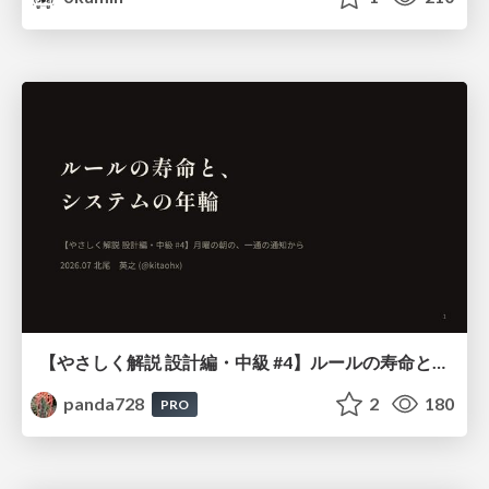
【やさしく解説 設計編・中級 #4】ルールの寿命と、システムの年輪
panda728
2
180
PRO