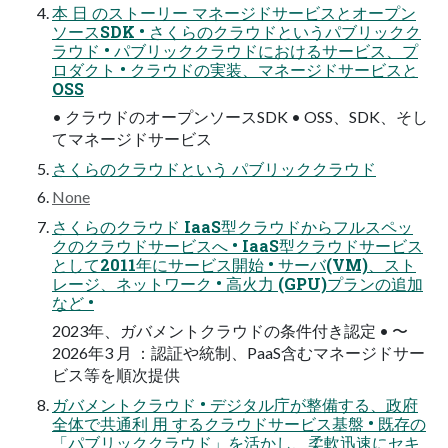
本 日 のストーリー マネージドサービスとオープン
ソースSDK • さくらのクラウドというパブリックク
ラウド • パブリッククラウドにおけるサービス、プ
ロダクト • クラウドの実装、マネージドサービスと
OSS
• クラウドのオープンソースSDK • OSS、SDK、そし
てマネージドサービス
さくらのクラウドという パブリッククラウド
None
さくらのクラウド IaaS型クラウドからフルスペッ
クのクラウドサービスへ • IaaS型クラウドサービス
として2011年にサービス開始 • サーバ(VM)、スト
レージ、ネットワーク • 高火力 (GPU)プランの追加
など •
2023年、ガバメントクラウドの条件付き認定 • 〜
2026年3 月 ：認証や統制、PaaS含むマネージドサー
ビス等を順次提供
ガバメントクラウド • デジタル庁が整備する、政府
全体で共通利 用 するクラウドサービス基盤 • 既存の
「パブリッククラウド」を活かし、柔軟迅速にセキ