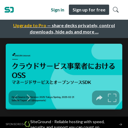
Sign in
Sign up for free
Upgrade to Pro
— share decks privately, control
downloads, hide ads and more …
SiteGround - Reliable hosting with speed,
·
→
SPONSORED
security, and support you can count on.