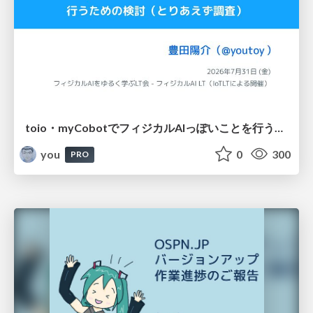
toio・myCobotでフィジカルAIっぽいことを行うための検討（とりあえず調査） / フィジカルAI LT（IoTLTによる開催）
you
0
300
PRO