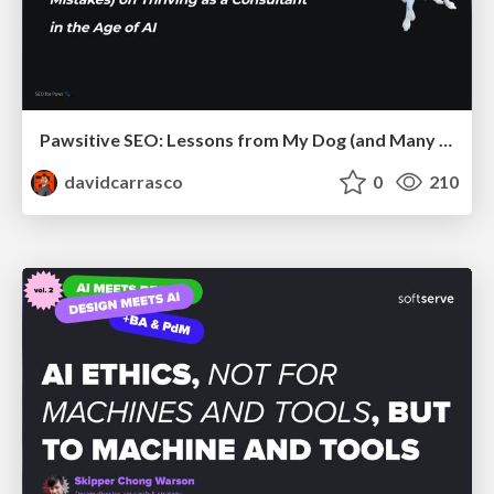
Pawsitive SEO: Lessons from My Dog (and Many Mistakes) on Thriving as a Consultant in the Age of AI
davidcarrasco
0
210