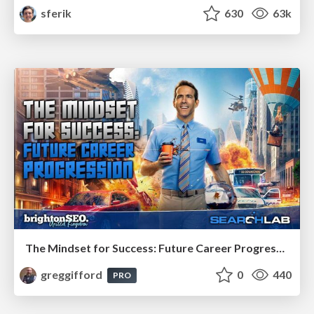
sferik
630
63k
The Mindset for Success: Future Career Progression
greggifford
0
440
PRO