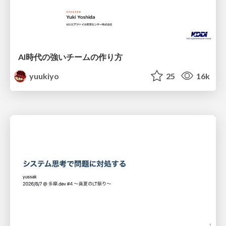
AI時代の強いチームの作り方
yuukiyo
25
16k