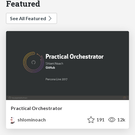
Featured
See All Featured
Practical Orchestrator
shlominoach
191
12k