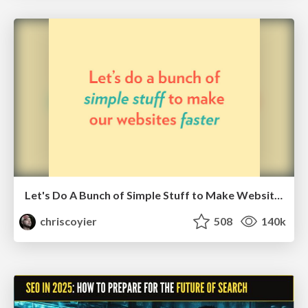
Let's Do A Bunch of Simple Stuff to Make Websites Faster
chriscoyier
508
140k