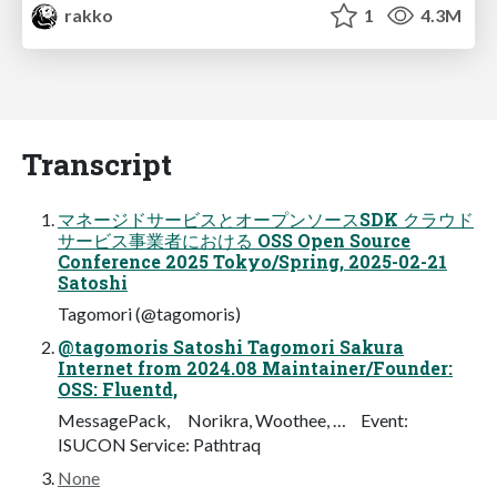
rakko
1
4.3M
Transcript
マネージドサービスとオープンソースSDK クラウド
サービス事業者における OSS Open Source
Conference 2025 Tokyo/Spring, 2025-02-21
Satoshi
Tagomori (@tagomoris)
@tagomoris Satoshi Tagomori Sakura
Internet from 2024.08 Maintainer/Founder:
OSS: Fluentd,
MessagePack, Norikra, Woothee, … Event:
ISUCON Service: Pathtraq
None