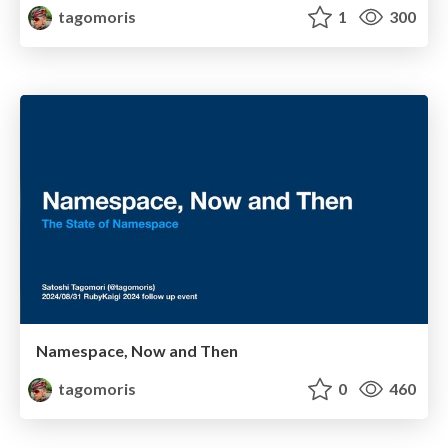
tagomoris
1
300
Namespace, Now and Then
tagomoris
0
460