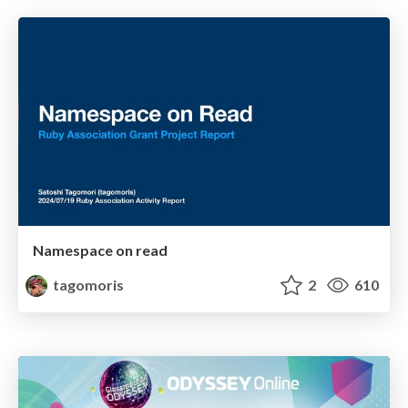
Namespace on read
tagomoris
2
610