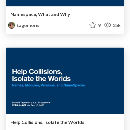
Namespace, What and Why
tagomoris
9
25k
Help Collisions, Isolate the Worlds