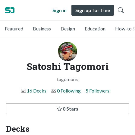
Sign in
Sign up for free
Featured
Business
Design
Education
How-to &
Satoshi Tagomori
tagomoris
16 Decks
0 Following
5 Followers
0 Stars
Decks