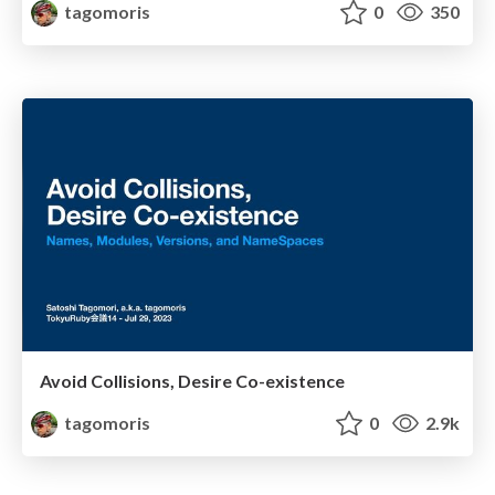
tagomoris
0
350
Avoid Collisions, Desire Co-existence
tagomoris
0
2.9k