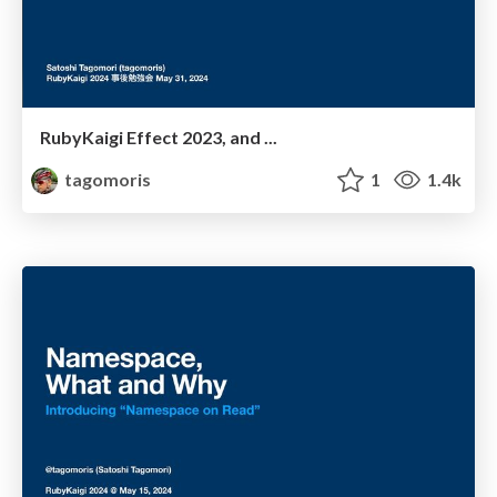
RubyKaigi Effect 2023, and ...
tagomoris
1
1.4k