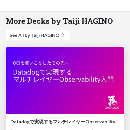
More Decks by Taiji HAGINO
See All by Taiji HAGINO
Datadogで実現するマルチレイヤーObservability入門