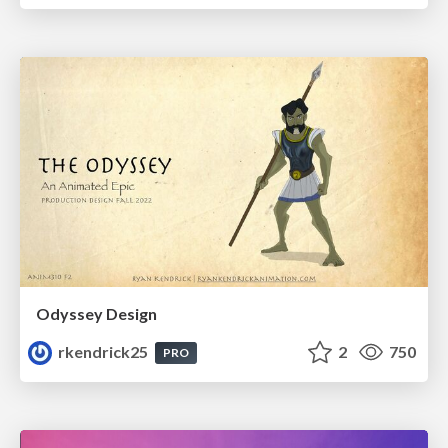
Odyssey Design
rkendrick25
2
750
PRO