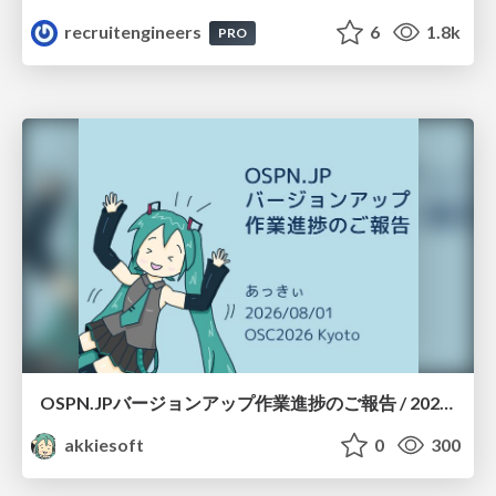
recruitengineers
6
1.8k
PRO
OSPN.JPバージョンアップ作業進捗のご報告 / 20260801-osc26kyoto
akkiesoft
0
300