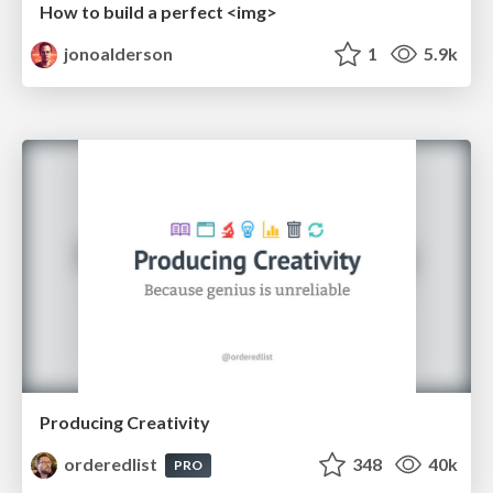
How to build a perfect <img>
jonoalderson
1
5.9k
Producing Creativity
orderedlist
348
40k
PRO