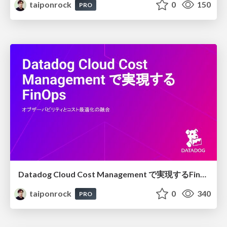
taiponrock
0
150
PRO
Datadog Cloud Cost Management で実現するFinOps
taiponrock
0
340
PRO