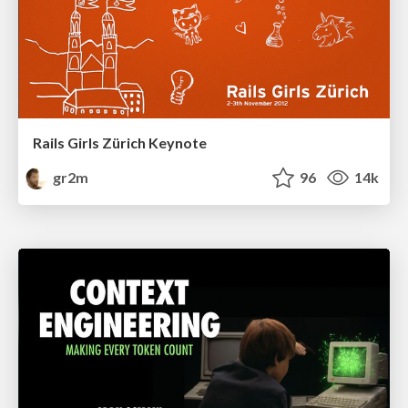
Rails Girls Zürich Keynote
gr2m
96
14k