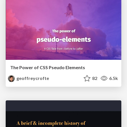
The Power of CSS Pseudo Elements
geoffreycrofte
82
6.5k