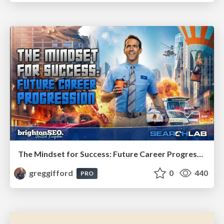
The Mindset for Success: Future Career Progression
greggifford
0
440
PRO