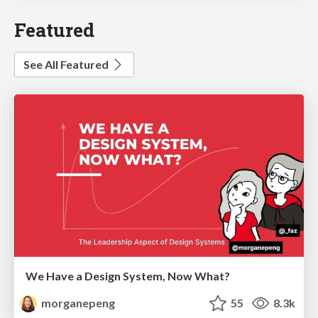
Featured
See All Featured
We Have a Design System, Now What?
morganepeng
55
8.3k