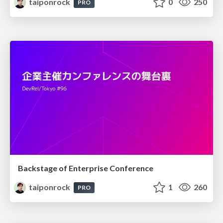
taiponrock
0
250
PRO
Backstage of Enterprise Conference
taiponrock
1
260
PRO