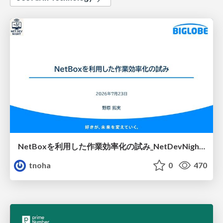
NetBoxを利用した作業効率化の試み_NetDevNight4
tnoha
0
470