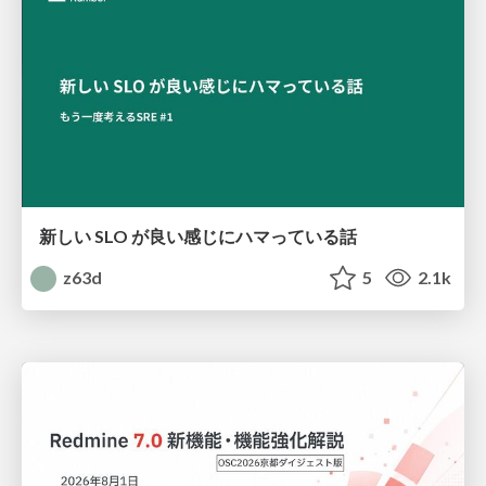
新しい SLO が良い感じにハマっている話
z63d
5
2.1k