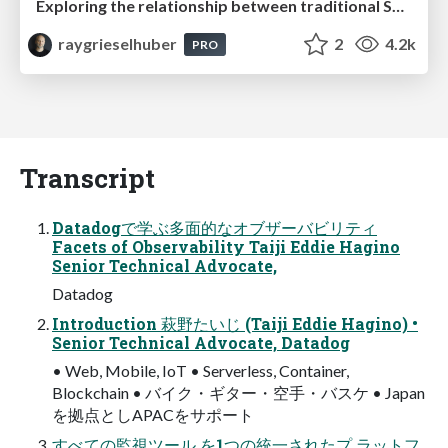
Exploring the relationship between traditional SERPs and Gen AI search
raygrieselhuber
2
4.2k
PRO
Transcript
Datadogで学ぶ多面的なオブザーバビリティ
Facets of Observability Taiji Eddie Hagino
Senior Technical Advocate,
Datadog
Introduction 萩野たいじ (Taiji Eddie Hagino) •
Senior Technical Advocate, Datadog
• Web, Mobile, IoT • Serverless, Container,
Blockchain • バイク・ギター・空手・バスケ • Japan
を拠点としAPACをサポート
すべての監視ツール を1つの統一されたプ ラットフ