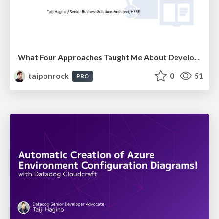
What Four Approaches Taught Me About Developer Productivity
taiponrock
0
51
PRO