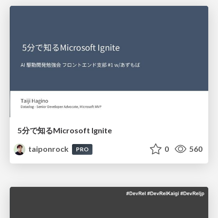
5分で知るMicrosoft Ignite
taiponrock
0
560
PRO