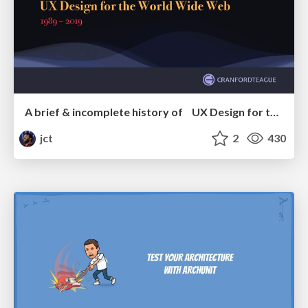
A brief & incomplete history of UX Design for the World Wide Web: 1989–2019
jct
2
430