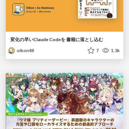
変化の早いClaude Codeを 書籍に落とし込む
oikon48
7
1.3k