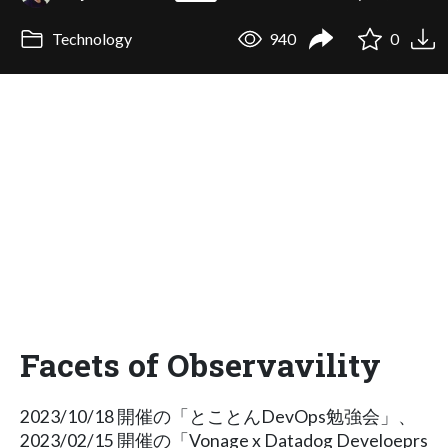
Technology
940
0
Facets of Observavility
2023/10/18 開催の「とことんDevOps勉強会」、
2023/02/15 開催の「Vonage x Datadog Develoeprs