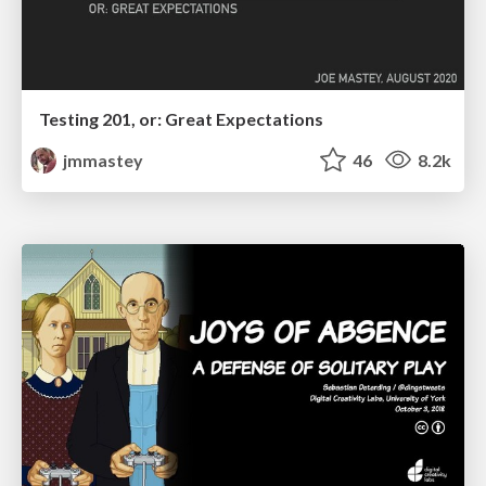
Testing 201, or: Great Expectations
jmmastey
46
8.2k