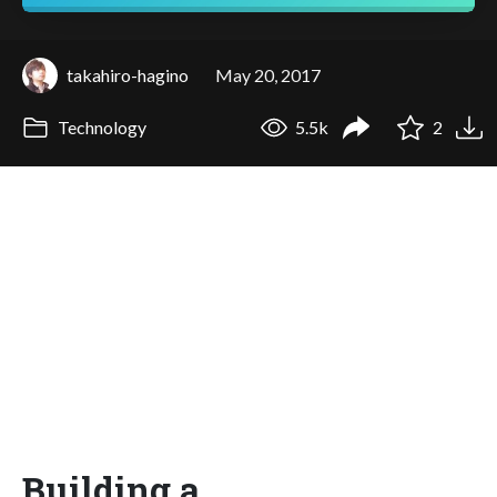
takahiro-hagino
May 20, 2017
Technology
5.5k
2
Building a