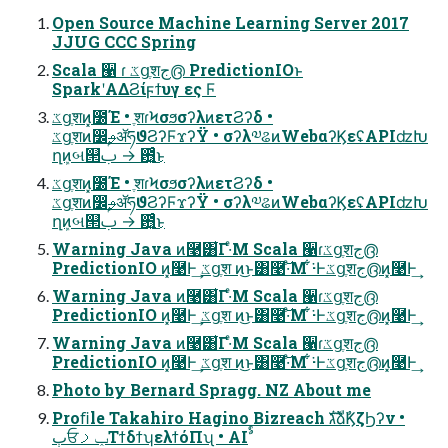
Open Source Machine Learning Server 2017
JJUG CCC Spring
Scala ੡ ɾ ػցֶशج൫ PredictionIOͱ
SparkʹΑΔϨίϝϯυγ ες Ϝ
ػցֶशͷ͓೰Έ • ֶशɾϞσϧσʔλͷετϨʔδ •
ػցֶशͷ෼ࢄॲཧϑϨʔϜϫʔΫ • σʔλ༧ଌͷWebαʔϏεʢAPIʣԽ
ղܾͷબ୒ࢶ → ఻͍͑ͨ͜ͱ
ػցֶशͷ͓೰Έ • ֶशɾϞσϧσʔλͷετϨʔδ •
ػցֶशͷ෼ࢄॲཧϑϨʔϜϫʔΫ • σʔλ༧ଌͷWebαʔϏεʢAPIʣԽ
ղܾͷબ୒ࢶ → ఻͍͑ͨ͜ͱ
Warning Java ͷ࿩͸͋Γ·ͤΜ Scala ੡ɾػցֶशج൫
PredictionIO ͷ͓࿩Ͱ͢ ػցֶश ͷ͜ͱ͸࿩͠·ͤΜ ͋͘·Ͱػցֶशج൫ͷ͓࿩Ͱ͢
Warning Java ͷ࿩͸͋Γ·ͤΜ Scala ੡ɾػցֶशج൫
PredictionIO ͷ͓࿩Ͱ͢ ػցֶश ͷ͜ͱ͸࿩͠·ͤΜ ͋͘·Ͱػցֶशج൫ͷ͓࿩Ͱ͢
Warning Java ͷ࿩͸͋Γ·ͤΜ Scala ੡ɾػցֶशج൫
PredictionIO ͷ͓࿩Ͱ͢ ػցֶश ͷ͜ͱ͸࿩͠·ͤΜ ͋͘·Ͱػցֶशج൫ͷ͓࿩Ͱ͢
Photo by Bernard Spragg. NZ About me
Proﬁle Takahiro Hagino Bizreach גࣜձࣾϏζϦʔν •
ٻਓݕࡧΤϯδϯʮελϯόΠʯ • AIࣨ