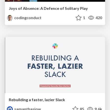
Joys of Absence: A Defence of Solitary Play
codingconduct
1
420
Rebuilding a faster, lazier Slack
samanthasiow
85
9.6k