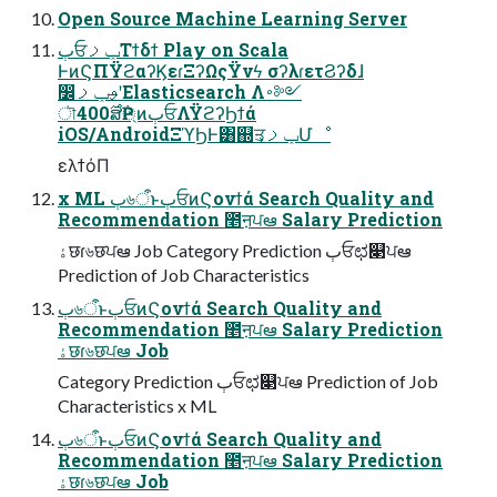
Open Source Machine Learning Server
ٻਓݕࡧΤϯδϯ Play on Scala
ͰͷϚΠΫϩαʔϏεɾΞʔΩςΫνϟ σʔλɾετϨʔδɺ
෼ࢄݕࡧʹElasticsearch Λ࠾༻
ৗ࣌400ສ݅Ҏ্ͷٻਓΛΫϩʔϦϯά
iOS/AndroidΞϓϦͰ͸஍ਤݕࡧ͕Մೳ
ελϯόΠ
x ML ٻ৬ऀͱٻਓͷϚονϯά Search Quality and
Recommendation ೥ऩਪఆ Salary Prediction
ۀछɾ৬छਪఆ Job Category Prediction ٻਓಛ௃ਪఆ
Prediction of Job Characteristics
ٻ৬ऀͱٻਓͷϚονϯά Search Quality and
Recommendation ೥ऩਪఆ Salary Prediction
ۀछɾ৬छਪఆ Job
Category Prediction ٻਓಛ௃ਪఆ Prediction of Job
Characteristics x ML
ٻ৬ऀͱٻਓͷϚονϯά Search Quality and
Recommendation ೥ऩਪఆ Salary Prediction
ۀछɾ৬छਪఆ Job