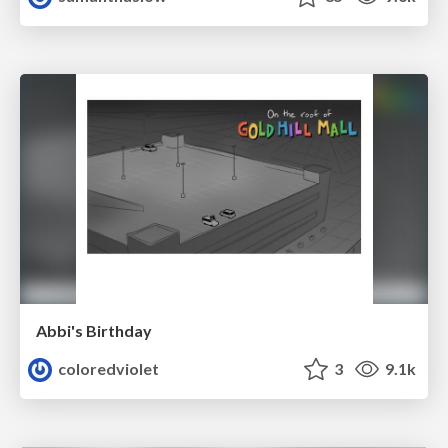
Abbi's Birthday
coloredviolet
3
9.1k