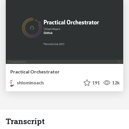
Practical Orchestrator
shlominoach
191
12k
Transcript