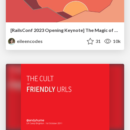
[RailsConf 2023 Opening Keynote] The Magic of Rails
eileencodes
31
10k