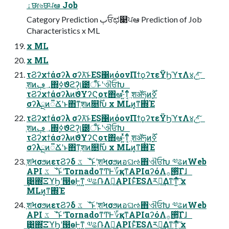
ۀछɾ৬छਪఆ Job
Category Prediction ٻਓಛ௃ਪఆ Prediction of Job
Characteristics x ML
x ML
x ML
τϨʔχϯάσʔλ σʔλ͝ͱES΁ͷόονΠϯϙʔτεΫϦϓτΛ४උ͍ͯͨ͠
ֶशͷ؀ڥ΍࣮ߦϑϩʔ͕୲౰ऀ͝ͱʹଐਓԽ
τϨʔχϯάσʔλͷϑΥʔϚοτ΋ఆ·͍ͬͯͳ͔ͬͨ ֶशॲཧͷ࣮ߦ࣌ؒ
σʔλྔͷ૿Ճʹͱ΋ͳ͏ֶशͷ௕࣌ؒԽ x MLͷ͓ͳ΍Έ
τϨʔχϯάσʔλ σʔλ͝ͱES΁ͷόονΠϯϙʔτεΫϦϓτΛ४උ͍ͯͨ͠
ֶशͷ؀ڥ΍࣮ߦϑϩʔ͕୲౰ऀ͝ͱʹଐਓԽ
τϨʔχϯάσʔλͷϑΥʔϚοτ΋ఆ·͍ͬͯͳ͔ͬͨ ֶशॲཧͷ࣮ߦ࣌ؒ
σʔλྔͷ૿Ճʹͱ΋ͳ͏ֶशͷ௕࣌ؒԽ x MLͷ͓ͳ΍Έ
ֶशϞσϧͷετϨʔδ ػೳ͝ͱʹֶशϞσϧͷอଘઌ΋ଐਓԽ ༧ଌͷWeb
API ػೳ͝ͱʹTornadoͳͲͰ؆қͳAPIαʔόΛ࡞੒͓ͯ͠Γɺ
͢͹΍͘ΞϓϦʹ൓өͰ͖ͳ͍ ༧ଌ݁ՌΛฦ͢APIͱͯ͠ESΛར༻͢ΔͳͲ͍ͯͨ͠ x
MLͷ͓ͳ΍Έ
ֶशϞσϧͷετϨʔδ ػೳ͝ͱʹֶशϞσϧͷอଘઌ΋ଐਓԽ ༧ଌͷWeb
API ػೳ͝ͱʹTornadoͳͲͰ؆қͳAPIαʔόΛ࡞੒͓ͯ͠Γɺ
͢͹΍͘ΞϓϦʹ൓өͰ͖ͳ͍ ༧ଌ݁ՌΛฦ͢APIͱͯ͠ESΛར༻͢ΔͳͲ͍ͯͨ͠ x