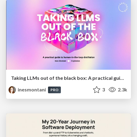
Taking LLMs out of the black box: A practical guide to human-in-the-loop distillation
inesmontani
3
2.3k
PRO