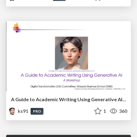
A Guide to Academic Writing Using Generative AI - A Workshop
ks91
1
360
PRO