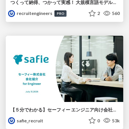
つくって納得、つかって実感！ 大規模言語モデルことはじめ ver2.0
recruitengineers
2
560
PRO
【５分でわかる】セーフィー エンジニア向け会社紹介
safie_recruit
0
53k