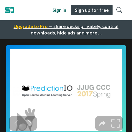
Sign in
Sign up for free
Upgrade to Pro
— share decks privately, control
downloads, hide ads and more …