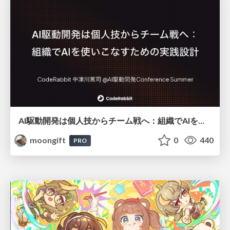
AI駆動開発は個人技からチーム戦へ：組織でAIを使いこなすための実践設計
moongift
0
440
PRO