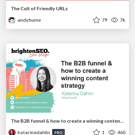
The Cult of Friendly URLs
andyhume
79
7k
The B2B funnel & how to create a winning content strategy
katarinadahlin
1
460
PRO