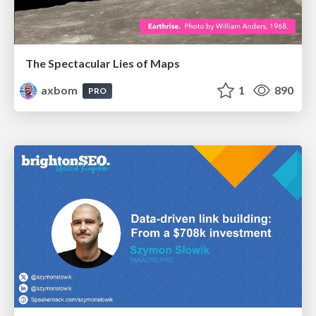
The Spectacular Lies of Maps
axbom
1
890
PRO