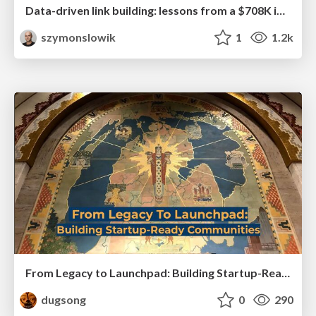
Data-driven link building: lessons from a $708K investment (BrightonSEO talk)
szymonslowik
1
1.2k
From Legacy to Launchpad: Building Startup-Ready Communities
dugsong
0
290