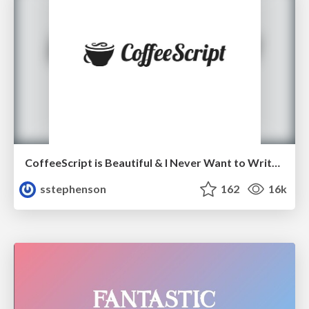
CoffeeScript is Beautiful & I Never Want to Write Plain JavaScript Again
sstephenson
162
16k