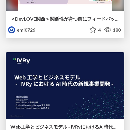
＜DevLOVE関西＞関係性が育つ前にフィードバックを届ける ～関係性が育つのを待てないとき、どう渡すのか～
emi0726
4
180
Web工学とビジネスモデル - IVRyにおけるAI時代の新規事業開発 -