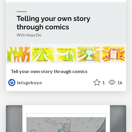
Tell your own story through comics
letsgokoyo
1
1k