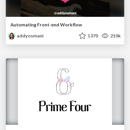
Automating Front-end Workflow
addyosmani
1370
210k