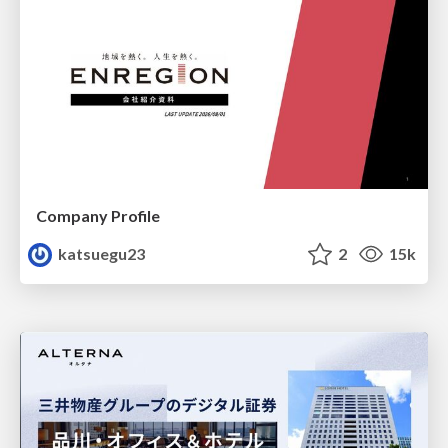
Company Profile
katsuegu23
2
15k