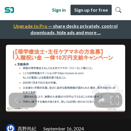
Sign in
Sign up for free
Upgrade to Pro
— share decks privately, control
downloads, hide ads and more …
髙野尚紀
September 16, 2024