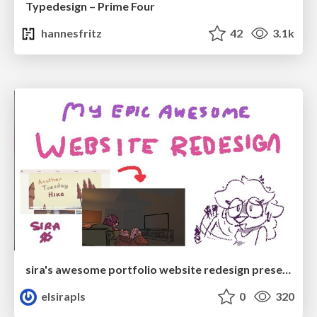
Typedesign – Prime Four
hannesfritz
42
3.1k
sira's awesome portfolio website redesign presentation
elsirapls
0
320