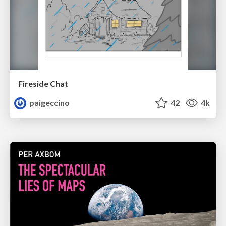
Fireside Chat
paigeccino
42
4k