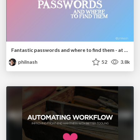
Fantastic passwords and where to find them - at NoRuKo
philnash
52
3.8k