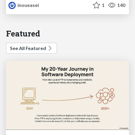
inoueasei
1
140
Featured
See All Featured