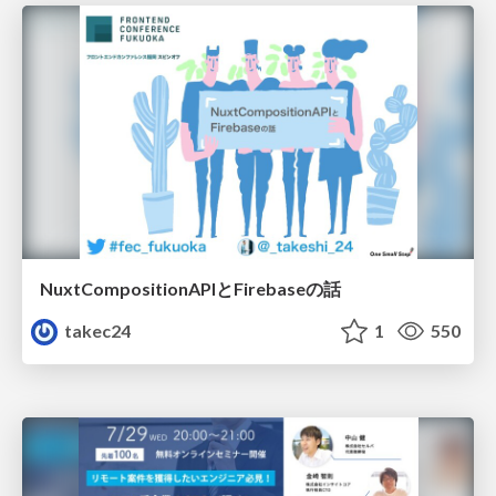
NuxtCompositionAPIとFirebaseの話
takec24
1
550