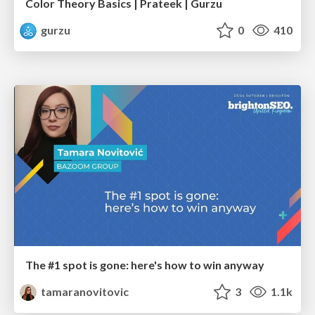
Color Theory Basics | Prateek | Gurzu
gurzu
0
410
The #1 spot is gone: here's how to win anyway
tamaranovitovic
3
1.1k