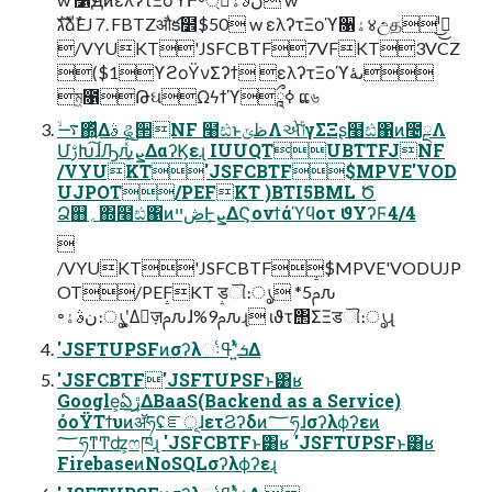
גࣜձࣾEJ⒎FBTZऔక໾$50 w ελʔτΞοϓ૑ۀ४උதˡࠓ͜͜
/VYUKT'JSFCBTF7VFKT3VCZ
($1ϒϩοΫνΣʔϯ ελʔτΞοϓىۀ
ম͖೑ԹઘΩϟϯϓཱྀߦ ແ৬
࠷ۙ΍͍ͬͯΔࣄ ୡ੒NF ໨ඪͱظݶΛએݴͯ͠γΣΞʂ໨ඪ΁ͷ೤ྔΛ
ՄࢹԽ͠ɺԠԉͯ͠ܨ͕ΔαʔϏεɻ IUUQTUBTTFJNF
/VYUKT'JSFCBTF$MPVE'VOD
UJPOT/PEFKT )BTI5BML Ծ
Ձ஋؍΍໨ඪ΁ͷڞײͰܨ͕ΔϚονϯάϓϥοτ ϑΥʔϜ4/4

/VYUKT'JSFCBTF$MPVE'VODUJP
OT/PEFKT डୗ։ൃ *5ࢧԉ
৽نࣄۀ։ൃʹ͓͚Δٕज़ࢧԉɺ%9ࢧԉɻ ιϑτ΢ΣΞडୗ։ൃɻ
'JSFTUPSFͷσʔλઃܭʹ͍ͭͯߟ͑Δ
'JSFCBTF'JSFTUPSFͱ͸ʁ
Google͕ఏڙ͢ΔBaaS(Backend as a Service)
όοΫΤϯυͷॲཧʢೝূɺετϨʔδͷ؅ཧɺσʔλϕʔεͷ
؅ཧͳͲʣ͕ෆཁɻ 'JSFCBTFͱ͸ʁ 'JSFTUPSFͱ͸ʁ
FirebaseͷNoSQLσʔλϕʔεɻ