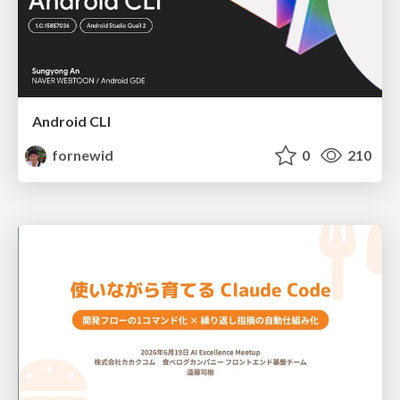
Android CLI
fornewid
0
210