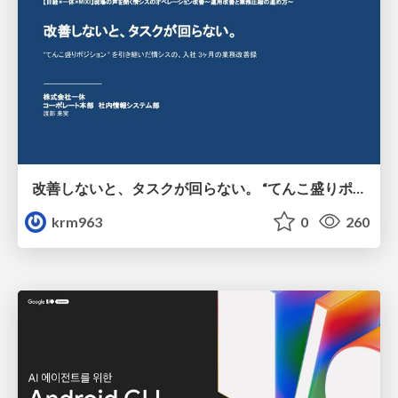
改善しないと、タスクが回らない。 “てんこ盛りポジション” を引き継いだ情シスの、入社3ヶ月の業務改善録
krm963
0
260