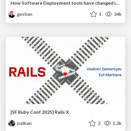
How Software Deployment tools have changed in the past 20 years
geshan
1
34k
[SF Ruby Conf 2025] Rails X
palkan
2
1.2k