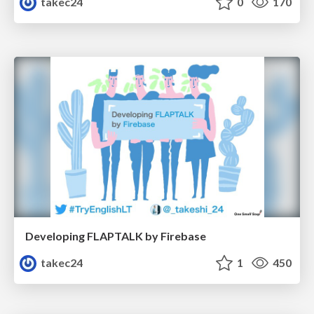
takec24
0
170
Developing FLAPTALK by Firebase
takec24
1
450