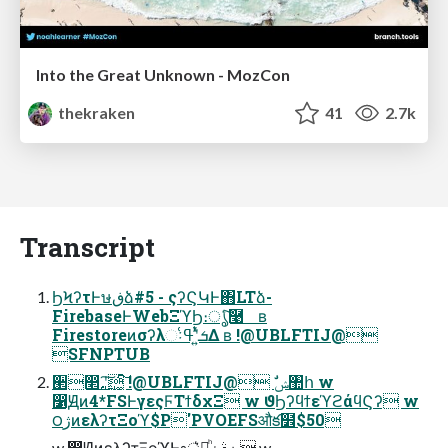
Into the Great Unknown - MozCon
thekraken
41
2.7k
Transcript
ϦϞʔτͰษڧձ#5 - ςʔϚԿͰ΋LTձ-
FirebaseͰWebΞϓϦ։ൃͨ͠࿩ ʙ
Firestoreͷσʔλઃܭʹ͍ͭͯߟ͑Δ ʙ !@UBLFTIJ@
SFNPTUB
੢෢࢙ ʹ͠͚ͨ͠ !@UBLFTIJ@ ࣗݾ঺հ w
෱Ԭͷ4*FSͰγεςϜΤϯδχΞ w ϑϦʔϥϯεϓϩάϥϚʔ w
౦ژͷελʔτΞοϓ$P'PVOEFSऔక໾$50
w ෱ԬͷελʔτΞοϓͰ৽نࣄۀ্ཱͪ͛ w