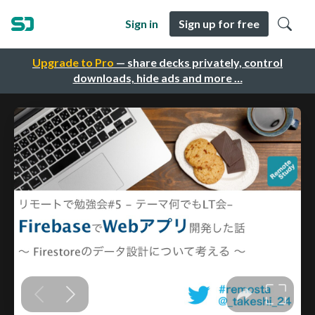
Sign in
Sign up for free
Upgrade to Pro
— share decks privately, control
downloads, hide ads and more …