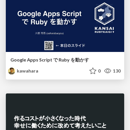
Google Apps Script で Ruby を動かす
kawahara
0
130