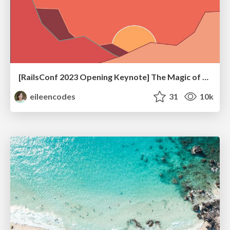
[RailsConf 2023 Opening Keynote] The Magic of Rails
eileencodes
31
10k