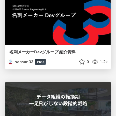
名刺メーカーDevグループ 紹介資料
sansan33
0
1.2k
PRO