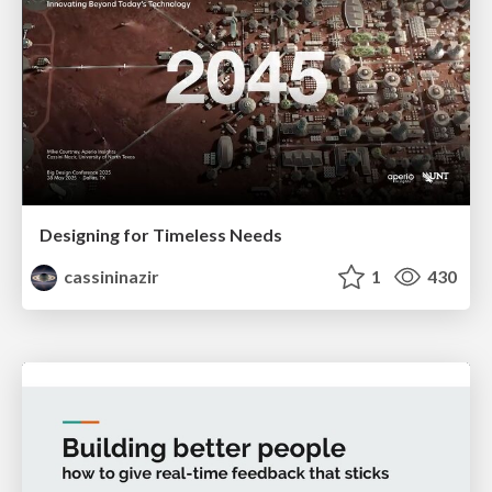
Designing for Timeless Needs
cassininazir
1
430