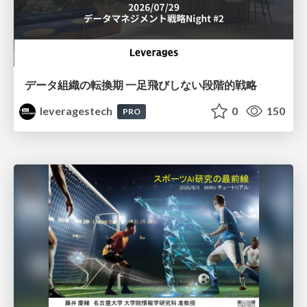
データ組織の転換期 一足飛びしない段階的戦略
leveragestech
0
150
PRO