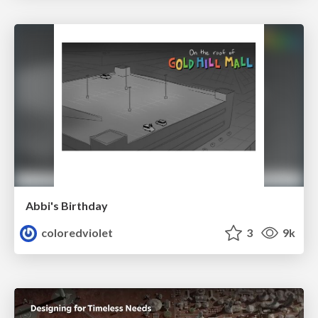
Abbi's Birthday
coloredviolet
3
9k