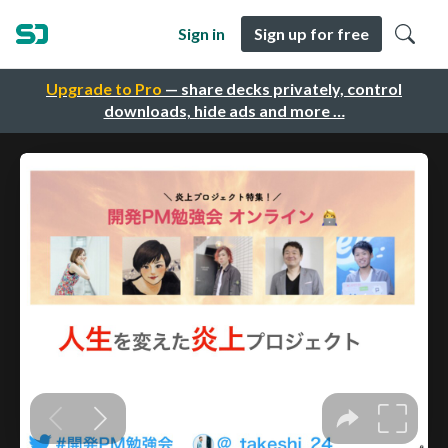
Sign in
Sign up for free
Upgrade to Pro
— share decks privately, control
downloads, hide ads and more …