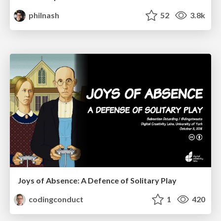
philnash
52
3.8k
Joys of Absence: A Defence of Solitary Play
codingconduct
1
420