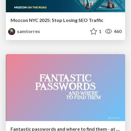
Mozcon NYC 2025: Stop Losing SEO Traffic
samtorres
1
460
Fantastic passwords and where to find them - at NoRuKo