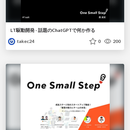
LT駆動開発 - 話題のChatGPTで何か作る
takec24
0
200