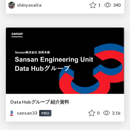
shinyasaita
1
340
Data Hubグループ 紹介資料
sansan33
0
3.1k
PRO