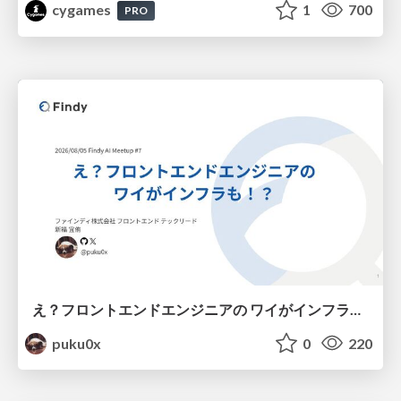
cygames
1
700
PRO
え？フロントエンドエンジニアの ワイがインフラも！？
puku0x
0
220