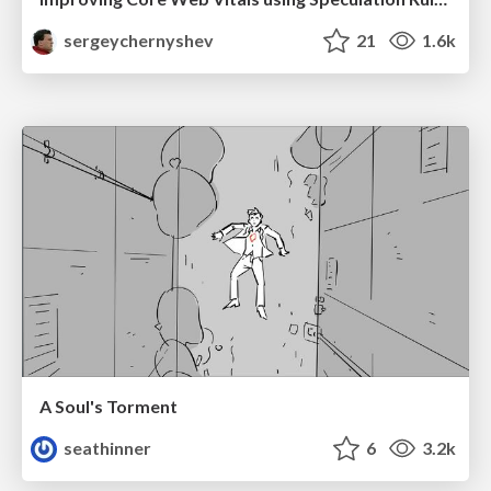
sergeychernyshev
21
1.6k
A Soul's Torment
seathinner
6
3.2k