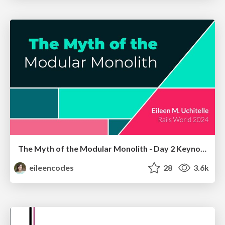
The Myth of the Modular Monolith - Day 2 Keynote - Rails World 2024
eileencodes
28
3.6k