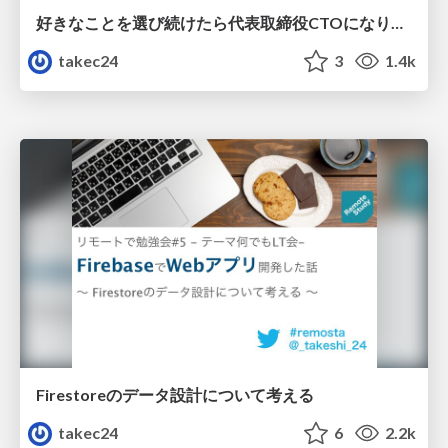
好きなことを選び続けたら代表取締役CTOになりました。
takec24
3
1.4k
Firestoreのデータ設計について考える
takec24
6
2.2k