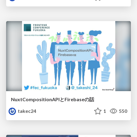
NuxtCompositionAPIとFirebaseの話
takec24
1
550