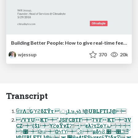
Building Better People: How to give real-time feedback that sticks.
wjessup
370
20k
Transcript
ਓੜΛม͑ͨԌ্ϓϩδΣΫτ ։ൃ1.ษڧձ !@UBLFTIJ@
/VYUKT'JSFCBTF7VFKT3V
CZ($1ϒϩοΫνΣʔϯ ελʔτΞοϓىۀ
ম͖೑ԹઘΩϟϯϓཱྀߦμδϟϨ ੢෢࢙ ʹ͠͚ͨ͠
!@UBLFTIJ@ w ෱Ԭͷ4*FSͰγεςϜΤϯδχΞ w