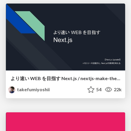
より速い WEB を目指す Next.js / nextjs-make-the-web-faster
takefumiyoshii
54
22k