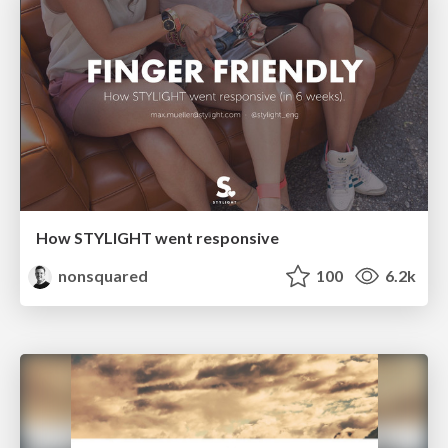
How STYLIGHT went responsive
nonsquared
100
6.2k