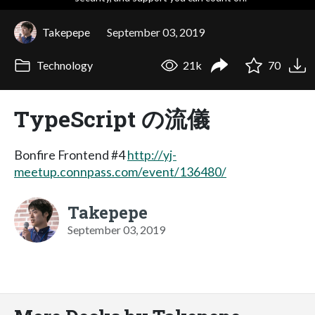
Takepepe
September 03, 2019
Technology
21k
70
TypeScript の流儀
Bonfire Frontend #4
http://yj-
meetup.connpass.com/event/136480/
Takepepe
September 03, 2019