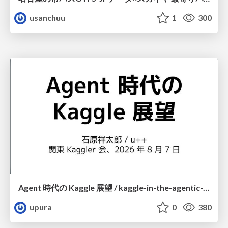
usanchuu
1
300
Agent 時代の Kaggle 展望 / kaggle-in-the-agentic-era
upura
0
380