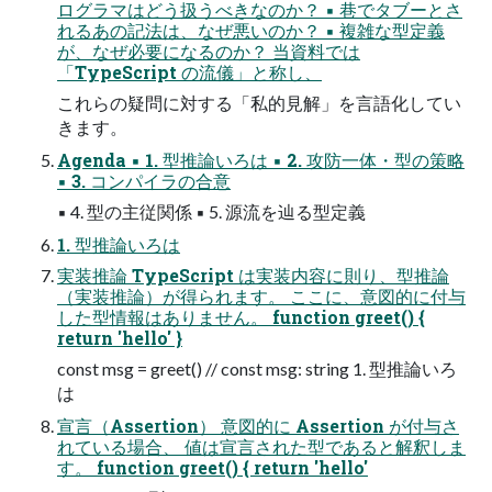
ログラマはどう扱うべきなのか？ ▪ 巷でタブーとさ
れるあの記法は、なぜ悪いのか？ ▪ 複雑な型定義
が、なぜ必要になるのか？ 当資料では
「TypeScript の流儀」と称し、
これらの疑問に対する「私的見解」を言語化してい
きます。
Agenda ▪ 1. 型推論いろは ▪ 2. 攻防一体・型の策略
▪ 3. コンパイラの合意
▪ 4. 型の主従関係 ▪ 5. 源流を辿る型定義
1. 型推論いろは
実装推論 TypeScript は実装内容に則り、型推論
（実装推論）が得られます。 ここに、意図的に付与
した型情報はありません。 function greet() {
return 'hello' }
const msg = greet() // const msg: string 1. 型推論いろ
は
宣言（Assertion） 意図的に Assertion が付与さ
れている場合、 値は宣言された型であると解釈しま
す。 function greet() { return 'hello'