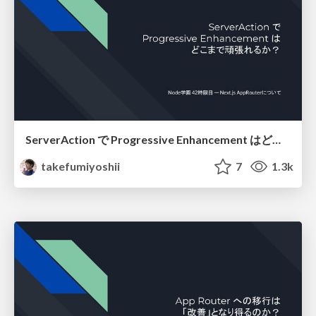
ServerAction で Progressive Enhancement はどこまで頑張れるか？ / progressive-enhancement-with-server-action
takefumiyoshii
7
1.3k