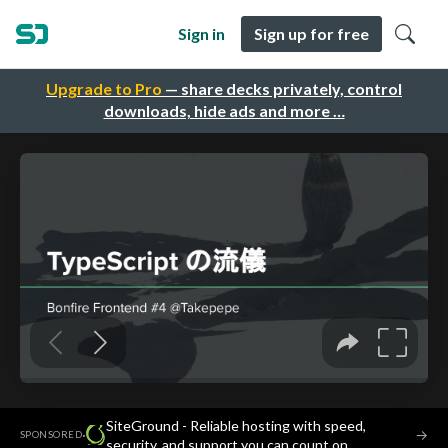
Sign in
Sign up for free
Upgrade to Pro
— share decks privately, control
downloads, hide ads and more …
SiteGround - Reliable hosting with speed,
·
→
SPONSORED
security, and support you can count on.