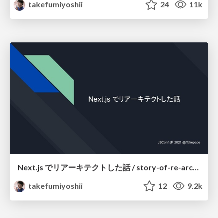
takefumiyoshii
24
11k
Next.js でリアーキテクトした話 / story-of-re-architect-with-nextjs
takefumiyoshii
12
9.2k