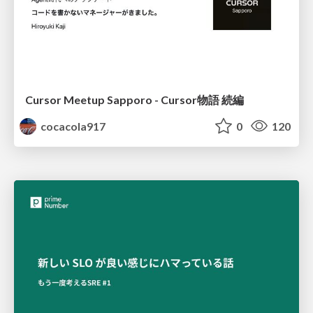
Cursor Meetup Sapporo - Cursor物語 続編
cocacola917
0
120