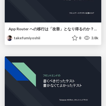
App Router への移行は「改善」となり得るのか？/ Can migration to App Router be an improvement
takefumiyoshii
8
3.8k