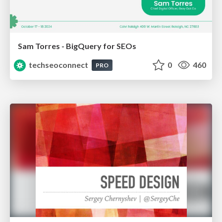
Sam Torres - BigQuery for SEOs
techseoconnect
0
460
PRO