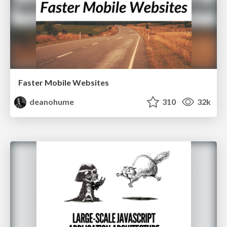
Faster Mobile Websites
deanohume
310
32k