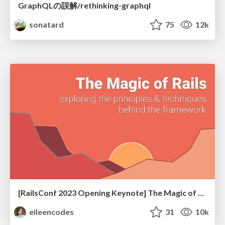
GraphQLの誤解/rethinking-graphql
sonatard
75
12k
[RailsConf 2023 Opening Keynote] The Magic of Rails
eileencodes
31
10k