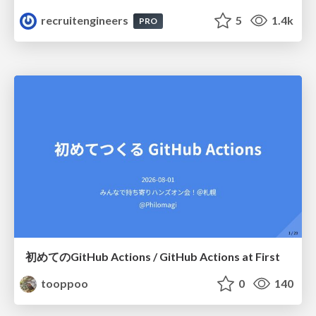
recruitengineers
5
1.4k
PRO
初めてのGitHub Actions / GitHub Actions at First
tooppoo
0
140