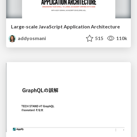
Large-scale JavaScript Application Architecture
addyosmani
515
110k