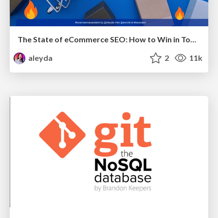
The State of eCommerce SEO: How to Win in Today's Products SERPs - #SEOweek
aleyda
2
11k