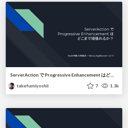
ServerAction で Progressive Enhancement はどこまで頑張れるか？ / progressive-enhancement-with-server-action
takefumiyoshii
7
1.3k