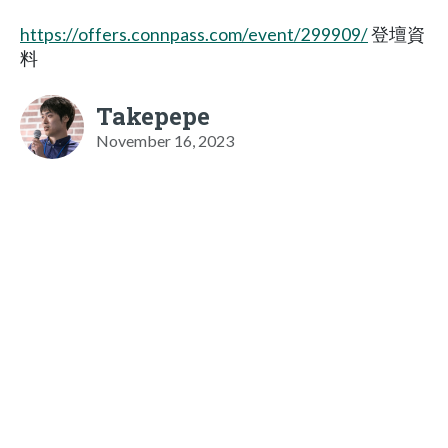
https://offers.connpass.com/event/299909/
登壇資
料
Takepepe
November 16, 2023