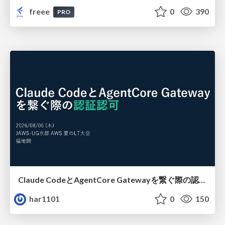
freee
0
390
PRO
Claude CodeとAgentCore Gatewayを繋ぐ際の認証認可 / Authentication and authorization when connecting Claude Code with AgentCore Gateway
har1101
0
150