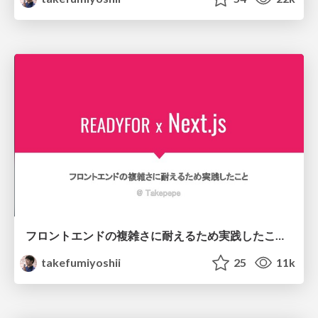
フロントエンドの複雑さに耐えるため実践したこと / readyfor-nextjs-first
takefumiyoshii
25
11k