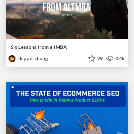
Six Lessons from altMBA
skipperchong
29
4.4k