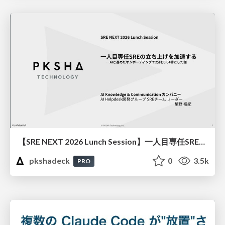
【SRE NEXT 2026 Lunch Session】一人目専任SREの立ち上げを加速する ― AIと進めたオンボーディングで2分を0.04秒にした話
pkshadeck
0
3.5k
PRO