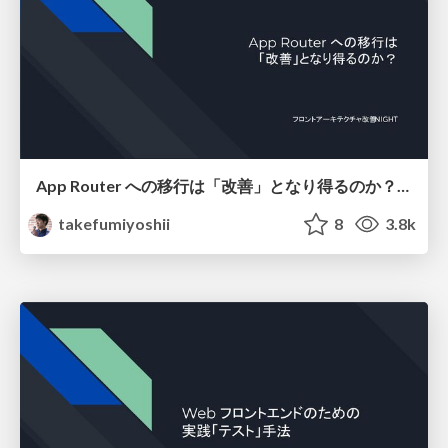
App Router への移行は「改善」となり得るのか？/ Can migration to App Router be an improvement
takefumiyoshii
8
3.8k