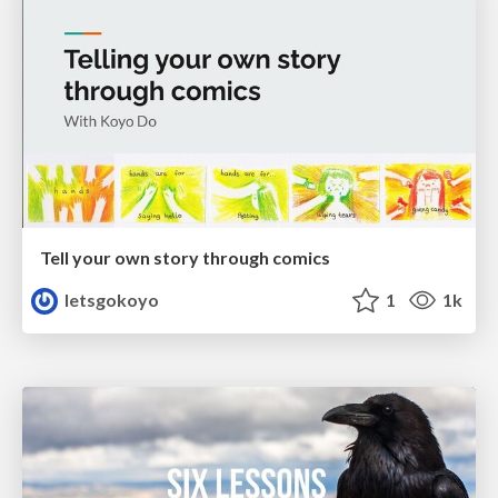
Tell your own story through comics
letsgokoyo
1
1k