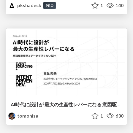
pkshadeck
1
140
PRO
AI時代に設計が 最大の生産性レバーになる 意図駆動開発とデータを消さない設計｜Don't Delete Your Data or Your Intent — Design as the Deepest Lever in the AI Era
tomohisa
1
630