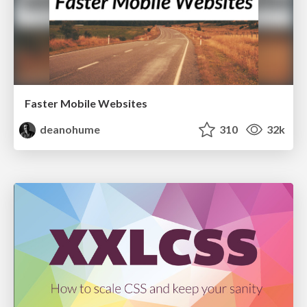
Faster Mobile Websites
deanohume
310
32k