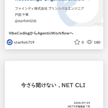
VibeCodingからAgenticWorkflowへ
starfish719
0
180