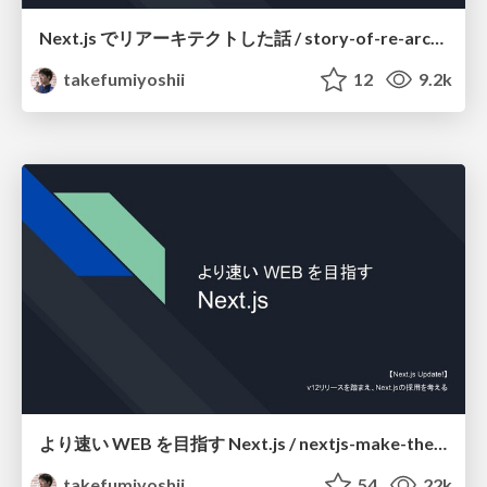
Next.js でリアーキテクトした話 / story-of-re-architect-with-nextjs
takefumiyoshii
12
9.2k
より速い WEB を目指す Next.js / nextjs-make-the-web-faster
takefumiyoshii
54
22k