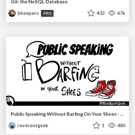
Git: the NoSQL Database
bkeepers
432
67k
PRO
Public Speaking Without Barfing On Your Shoes - THAT 2023
reverentgeek
1
480