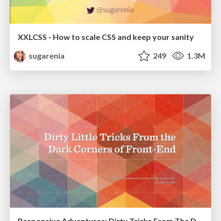
XXLCSS - How to scale CSS and keep your sanity
sugarenia
249
1.3M
Responsive Adventures: Dirty Tricks From The Dark Corners of Front-End