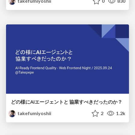
takefumiyoshii
0
830
どの様にAIエージェントと 協業すべきだったのか？
takefumiyoshii
2
1.2k