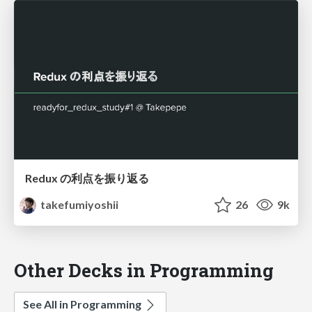
Redux の利点を振り返る
takefumiyoshii
26
9k
Other Decks in Programming
See All in Programming