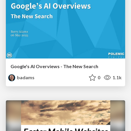
Google's AI Overviews - The New Search
badams
0
1.1k