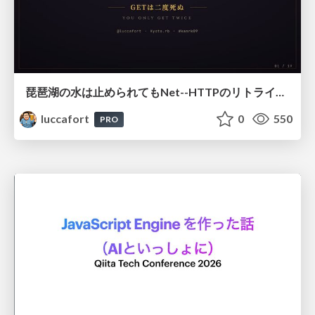
琵琶湖の水は止められてもNet--HTTPのリトライは止められない / You might be able to stop the water flow of Lake Biwa but you can't stop Net::HTTP retries
luccafort
0
550
PRO