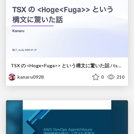
TSX の <Hoge<Fuga>> という構文に驚いた話 / tsx-type-argument-syntax
kanaru0928
0
210