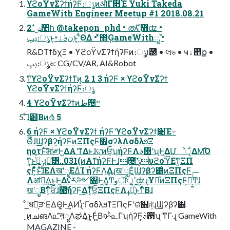
ϒϩοΫνΣʔϯήʔϜ։ൃͷऔΓ૊Έ Yuki Takeda
GameWith Engineer Meetup #1 2018.08.21
2 ࣗݾ঺հ @takepon_phd • ത࢜ʢ޻ֶʣ •
ݚڀ։ൃͱ͔৽نࣄۀͱ͔ʹͩ͜ΘΔ • ̎̌̍̔೥݄̓GameWithೖࣾ •
R&DΤϯδχΞ • ϒϩοΫνΣʔϯήʔϜͷ։ൃ୲౰ • લ৬ • ҹ࡮ۀք •
ݚڀ։ൃ৬: CG/CV/AR, AI&Robot
ͳͥϒϩοΫνΣʔϯͳͷ͔ 2 1 3 ήʔϜ × ϒϩοΫνΣʔϯ
ϒϩοΫνΣʔϯήʔϜ։ൃ
4 ϒϩοΫνΣʔϯͷظ଴ײ
͋͞ɺ๻Βͷ൪ͩ 5
6 ήʔϜ × ϒϩοΫνΣʔϯ ήʔϜʹϒϩοΫνΣʔϯ͕૊Έ߹
Θͬͯ͞ɺϢʔβʔ͕ήʔϜͷΞΠςϜ΍σʔλΛσδλϧΞ
ηοτͱͯ͠ॴ༗Ͱ͖ΔΑ͏ʹͳΔͱɺଟ͘ͷਓ͕ʮήʔϜΛ࢓ࣄʹʯͰ͖ΔՄೳੑ͕͋ΔΜ͡Ό
ͳ͍͔ͱࢥ͍ͬͯ·͢ɻྫ͑͹..031(ͷΑ͏ͳήʔϜͰɺ೔ʹݸ͔͠υϩοϓ͞Εͳ͍ΞΠ
ςϜ͕͋ͬͨͱͯ͠ɺͦΕΛखʹೖΕΔͨΊʹήʔϜΛ͢ΔɻखʹೖΕͨϢʔβʔ͸ͦͷΞΠςϜ
Λॴ༗͢Δ͜ͱ͕Ͱ͖Δʢར༻΋Ͱ͖Δ͚Ͳوॏੑ͕ߴ͍ʣɻҰํͦͷΞΠςϜ͕ཉ͔͚ͬͨ͠Ͳɺ
खʹೖΒͳ͔ͬͨਓɺ๩ͯ͘͠ήʔϜ͢Δ͕࣌ؒͳ͔ͬͨਓ͕ΞΠςϜΛߪೖ͍ͨ͠ͱͳͬͨΒɺ
ͦ͜ʹधཁ͕ੜ·ΕΔΘ͚Ͱ͢ΑͶɻͭ·ΓσδλϧͳΞΠςϜʹରͯ͠஋ஈ͕ͭ͘ɻϢʔβʔ͸
͜ͷചങΛ௨ͯ͠ऩೖΛಘΔ͜ͱ͕Ͱ͖ͨΒจࣈ௨ΓʮήʔϜ͕࢓ࣄʯʹͳΓ·͢ɻ GameWith
MAGAZINE -