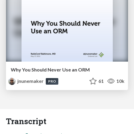
Why You Should Never Use an ORM
jnunemaker
61
10k
PRO
Transcript