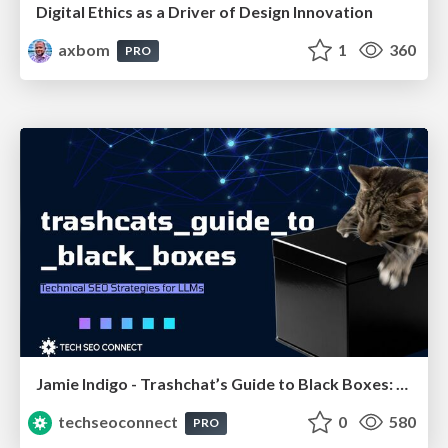
Digital Ethics as a Driver of Design Innovation
axbom
1
360
PRO
Jamie Indigo - Trashchat’s Guide to Black Boxes: Technical SEO Tactics for LLMs
techseoconnect
0
580
PRO