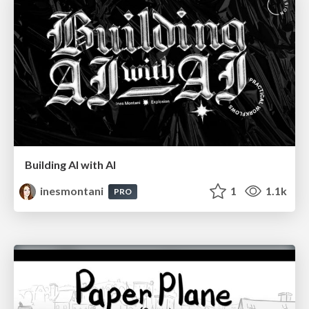
Building AI with AI
inesmontani
1
1.1k
PRO