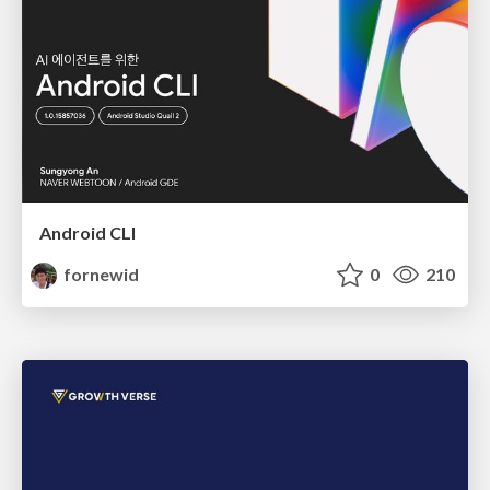
Android CLI
fornewid
0
210