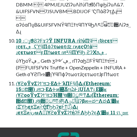
DBMM  4PMJEJUZίʔυΛίϯύΠϧͯ͠ɺόΠφϦίʔυΛ&7.
&UIFSFVN7JSUVBM.BDIJOF ʹϚΠάϨʔτ͢Δɻ

αʔόαΠυ͔Β&UIFSFVNΫϥΠΞϯτϥΠϒϥϦΛར༻ͯ͠ఆٛͨؔ͠਺Λίʔϧ͢
Δɻ
10 ։ൃϑϨʔϜϫʔΫ INFURA ɾίϯύΠϥ ɾࣗಈςετ
ɾςετ؀ڥʢϓϥΠϕʔτωοτʣ ɾϗεςΟϯά
ɹςετωοτϝΠϯωοτ ɾศརϥΠϒϥϦ ϩʔΧϧ؀ڥ
ύϒϦοΫ؀ڥ Geth ӡ༻؀ڥ ɾΠʔαϦΞϜΫϥΠΞϯτ ɹ
(PFUIFSFVN Truffle + OpenZeppelin + INFURA +
Geth σϓϩΠઌ͸̏ͭɿϓϥΠϕʔτωοτɺςετωοτɺϝΠϯωοτ
ɾϒϩοΫνΣʔϯʹॻ͖ࠐ·ΕΔ·ͰʹλΠϜϥά͕͋Δɻ(Ethereum:
15ඵఔ౓) ɹॻ͖ࠐ·ΕΔ·Ͱͷ଴͕ͪ࣌ؒ͋ΔલఏͰɺUIΛͲ͏ݟͤΕ͹͍͍͔ʁ
ɾϒϩοοΫνΣʔϯʹॻ͖ࠐΉ౓ʹख਺ྉ͕ඞཁʹͳΔɻ(Ethereum:
਺ԁఔ౓) ɹख਺ྉ͕ඞཁͳॲཧΛݶఆͯ͠ϢʔβͷೲಘײΛಘΔʹ͸ʁ
ɾΞϓϦετΞͷ৹ࠪʹҾ͔͔ͬΓϦϦʔεͰ͖ͳ͍ࣄྫ͕͋Δɻ
ɹετΞͷ৹ࠪنఆΛຬͨͭͭ͠ɺϒϩοΫνΣʔϯήʔϜΛϦϦʔε͢Δʹ͸ʁ 11 ମݧஊ