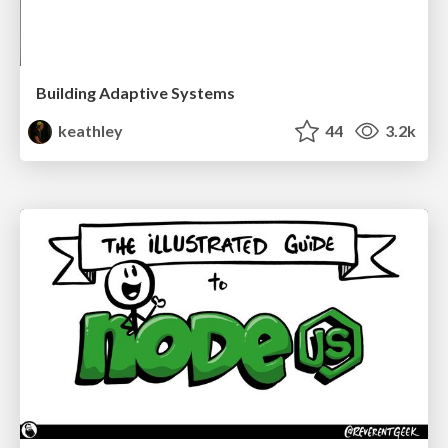
Building Adaptive Systems
keathley
44
3.2k