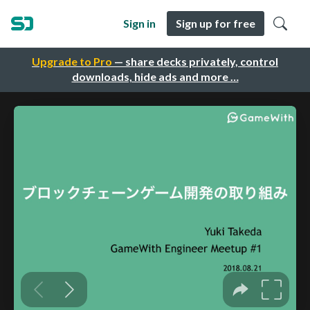
Sign in
Sign up for free
Upgrade to Pro
— share decks privately, control
downloads, hide ads and more …