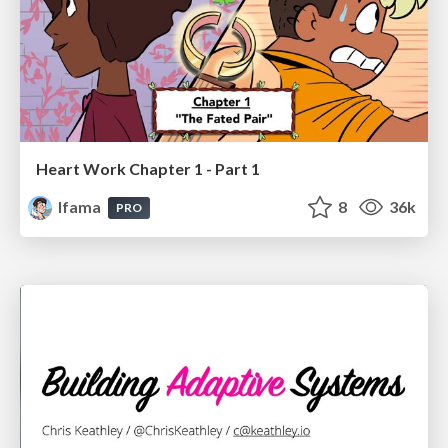
Heart Work Chapter 1 - Part 1
lfama
8
36k
PRO