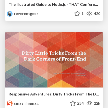
The Illustrated Guide to Node.js - THAT Conference 2024
reverentgeek
1
420
Responsive Adventures: Dirty Tricks From The Dark Corners of Front-End
smashingmag
254
22k