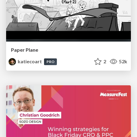
Paper Plane
katiecoart
2
52k
PRO