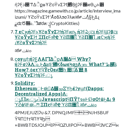
ήʔϜ͕࢓ࣄʹͳΔੈքʁϒϩοΫνΣʔϯ͕΋ͨΒ͢ήʔϜ΁ͷӨڹͱ͸
https://magazine.gamewith.co.jp/article/interview_ima
izumi/ ϒϩοΫνΣʔϯʹΑͬͯσδλϧσʔλͷॴ༗ݖΛ࣋ͭ͜ͱ͕Ͱ͖Δɻ
ྫʣԾ૝௨՟ɺ̍̏̌̌ສԁͷೣ(CryptoKitties)
7 εϚϗήʔϜͱϒϩοΫνΣʔϯήʔϜͷҧ͍ ήʔϜఏڙଆ ήʔϜϢʔβଆ
ϒϩοΫνΣʔϯ ΞΠςϜऔҾ ϓϨΠ৘ใ ϓϨΠ৘ใ ɹεϚϗήʔϜ
ɹϒϩοΫνΣʔϯήʔϜ
ॴ༗ݖมߋ
ϛογϣϯɿήʔϜΛΑΓָ͠ΊΔੈքΛ૑Δ Why?
ήʔϜσʔλΛྲྀ௨Ͱ͖Δະདྷʹ޲͚ͨϏδωεϞσϧΛߏங What? ͝ظ଴͍ͩ͘͞ʂ
How? ϕετϓϥΫςΟεͷ͝঺հ ௚໘͍ͯ͠Δ՝୊ 8
ϒϩοΫνΣʔϯήʔϜ։ൃ
Solidity:
Ethereum্Ͱಈ࡞͢Δ෼ࢄܕΞϓϦέʔγϣϯ(Dapps:
Decentralized Apps)Λ։
ൃ͢ΔͨΊͷ։ൃݴޠɻJavascriptϥΠΫͳจ๏ͰίʔσΟϯάͰ͖Δɻ 9
ϓϩάϥϜಈ࡞֓ཁ ΞΠςϜऔҾ ϓϨΠ৘ใ ॴ༗ݖมߋ
4PMJEJUZίʔυ &7. DPNQJMFNJHSBUF
ΫϥΠΞϯτϥΠϒϥϦ
+BWBTDSJQU(PQZUIPO+BWB3VCZʜ