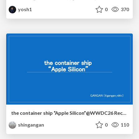
yosh1
0
370
the container ship “Apple Silicon”@WWDC26 Recap -Japan-\(region).swift
shingangan
0
110