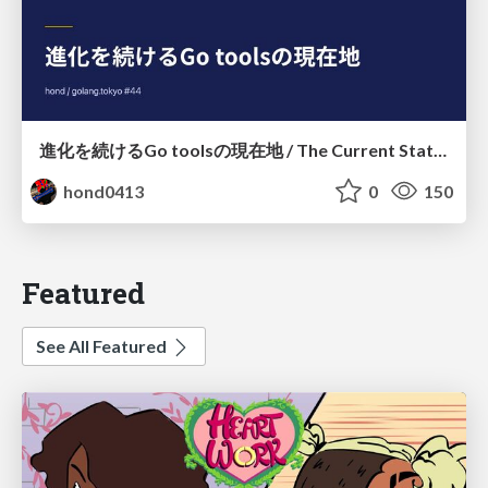
進化を続けるGo toolsの現在地 / The Current State of Ever-Evolving Go Tools
hond0413
0
150
Featured
See All Featured