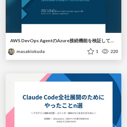
AWS DevOps AgentのAzure接続機能を検証して見えた活用法／Use Cases Verified for the AWS DevOps Agent's Azure Connectivity Feature
masakiokuda
1
220