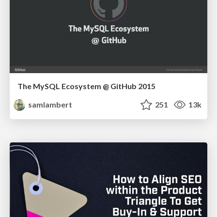
The MySQL Ecosystem @ GitHub 2015
samlambert
251
13k