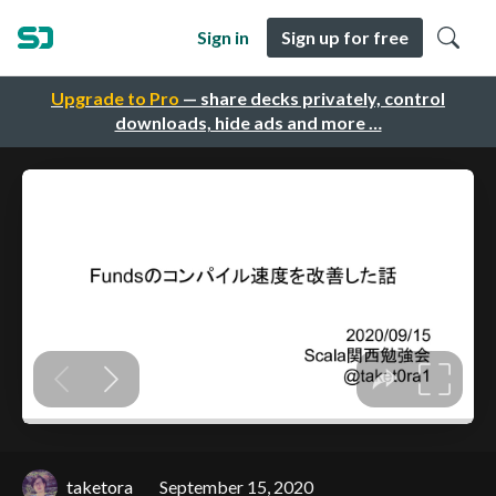
Sign in
Sign up for free
Upgrade to Pro
— share decks privately, control
downloads, hide ads and more …
taketora
September 15, 2020