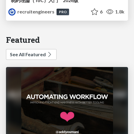
制約理論（ToC）入門 2026版
recruitengineers
6
1.8k
PRO
Featured
See All Featured