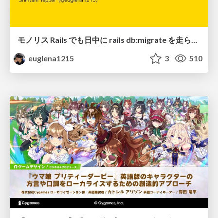
モノリス Rails でも日中に rails db:migrate を走らせたい！ / Daytime rails db:migrate on Monolithic Rails!
euglena1215
3
510