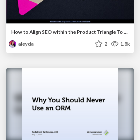
How to Align SEO within the Product Triangle To Get Buy-In & Support - #RIMC
aleyda
2
1.8k