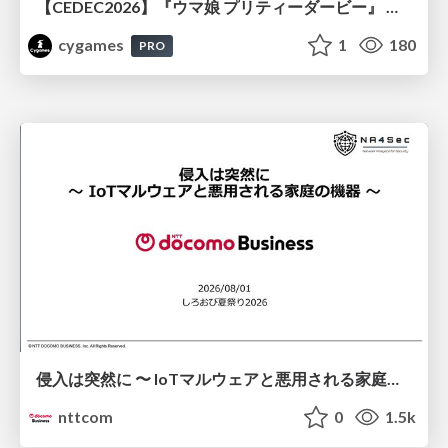
【CEDEC2026】『ウマ娘 プリティーダービー』 英語版のキャラクターの方言や口調をローカライズするための創造的アプローチ
cygames
1
180
PRO
侵入は突然に 〜 IoTマルウェアと悪用される家庭の機器 ～ / When Intrusion Strikes: IoT Malware and the Abuse of Home Devices
nttcom
0
1.5k