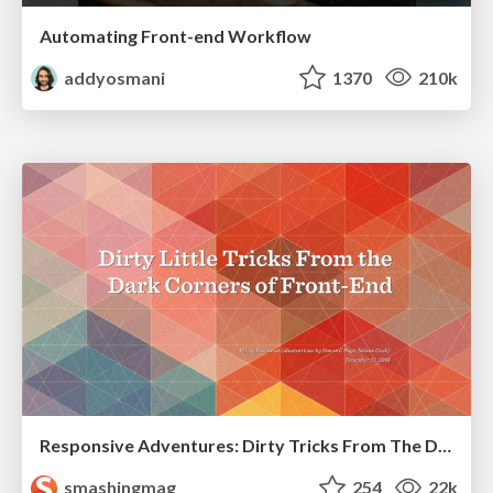
Automating Front-end Workflow
addyosmani
1370
210k
Responsive Adventures: Dirty Tricks From The Dark Corners of Front-End
smashingmag
254
22k