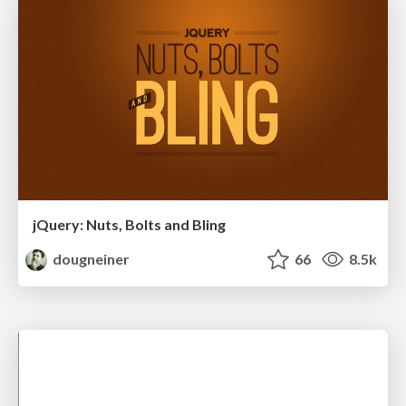
jQuery: Nuts, Bolts and Bling
dougneiner
66
8.5k