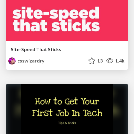
Site-Speed That Sticks
csswizardry
13
1.4k