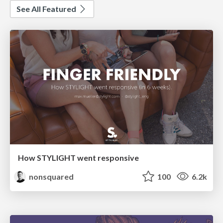
See All Featured
How STYLIGHT went responsive
nonsquared
100
6.2k