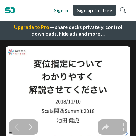
Sign in
Sign up for free
Upgrade to Pro
— share decks privately, control
downloads, hide ads and more …