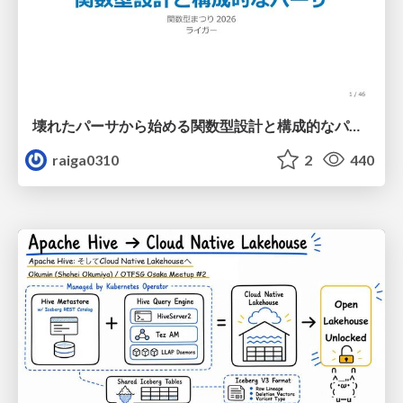
壊れたパーサから始める関数型設計と構成的なパーサ #fp_matsuri
raiga0310
2
440