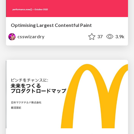
Optimising Largest Contentful Paint
csswizardry
37
3.9k