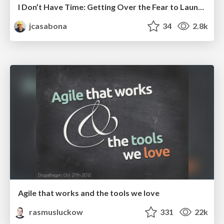
I Don’t Have Time: Getting Over the Fear to Launch Your Podcast
jcasabona
34
2.8k
Agile that works and the tools we love
rasmusluckow
331
22k