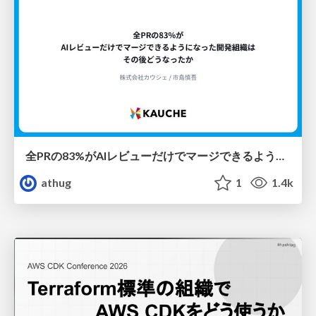
全PRの83%がAIレビューだけでマージできるようになった開発組織はその後どうなったか
athug
1
1.4k