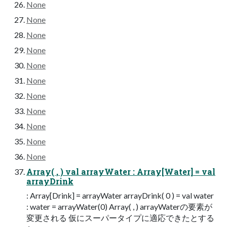
None
None
None
None
None
None
None
None
None
None
None
Array( , ) val arrayWater : Array[Water] = val
arrayDrink
: Array[Drink] = arrayWater arrayDrink( 0 ) = val water
: water = arrayWater(0) Array( , ) arrayWaterの要素が
変更される 仮にスーパータイプに適応できたとする