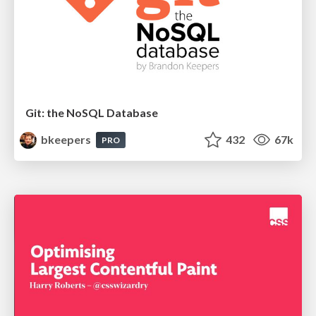
Git: the NoSQL Database
bkeepers
432
67k
PRO