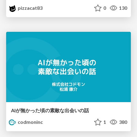
pizzacat83
0
130
AIが無かった頃の素敵な出会いの話
codmoninc
1
380