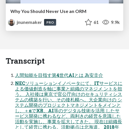
Why You Should Never Use an ORM
jnunemaker
61
9.9k
PRO
Transcript
人間知能を目指す第4世代AIとは 為安圭介
NECソリューションイノベータにて、ITサービスに
よる価値創造を軸に事業と組織のマネジメ ントを担
う。 入社後は東京で官公庁向けのセキュリティシス
テムの構築を行い、その後札幌へ。大企業向けの シ
ステム開発のプロジェクトマネジメントをメインと
し、＋αでXR、AI等のデジタル技術を活用 したサ
ービス開発に携わるなど、両利きの経営を意識した
活動を実施し、事業を拡大してきた。 現在は組織長
として経営に携わる。活動拠点は北海道。 2018年