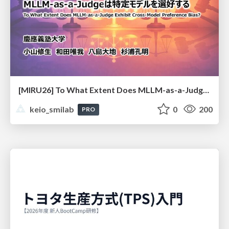
[MIRU26] To What Extent Does MLLM-as-a-Judge Exhibit Cross-Model Preference Bias?
keio_smilab
0
200
PRO