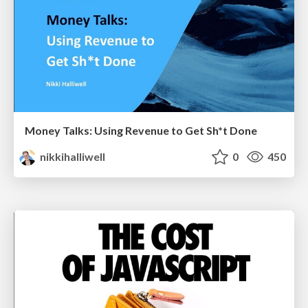
Money Talks: Using Revenue to Get Sh*t Done
nikkihalliwell
0
450