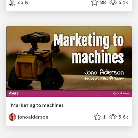
colly
88
5.1k
Marketing to machines
jonoalderson
1
5.6k