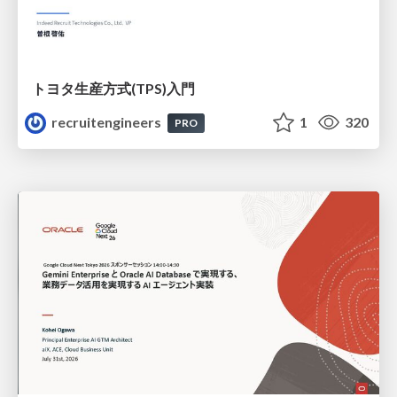
トヨタ⽣産⽅式(TPS)⼊⾨
recruitengineers
1
320
PRO