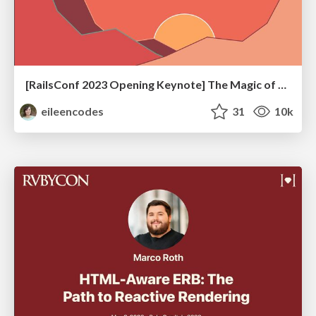
[RailsConf 2023 Opening Keynote] The Magic of Rails
eileencodes
31
10k