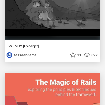
WENDY [Excerpt]
tessaabrams
11
39k