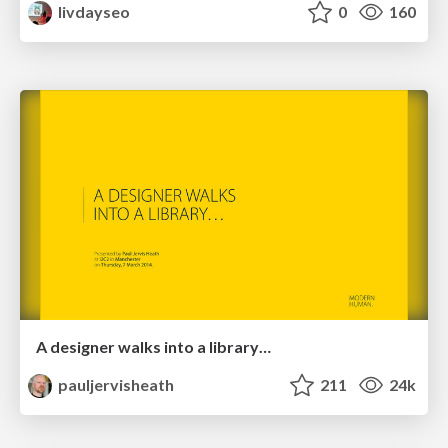
livdayseo
0
160
A designer walks into a library…
pauljervisheath
211
24k