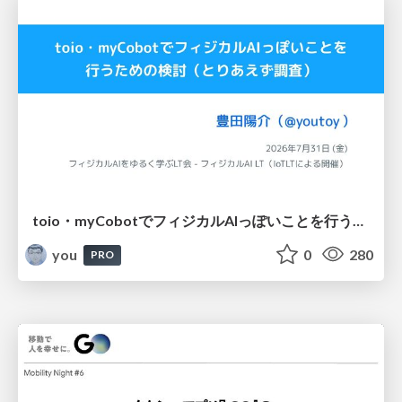
toio・myCobotでフィジカルAIっぽいことを行うための検討（とりあえず調査） / フィジカルAI LT（IoTLTによる開催）
you
0
280
PRO