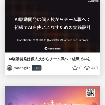
AI駆動開発は個人技からチーム戦へ：組織でAIを使いこなすための実践設計
moongift
0
440
PRO