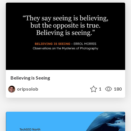
Believing is Seeing
oripsolob
1
180