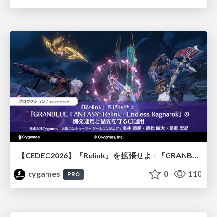
【CEDEC2026】『Relink』を拡張せよ - 『GRANBLUE FANTASY: Relink - Endless Ragnarok』の開発速度と品質を守るCI運用
cygames
0
110
PRO