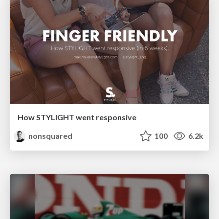
How STYLIGHT went responsive
nonsquared
100
6.2k