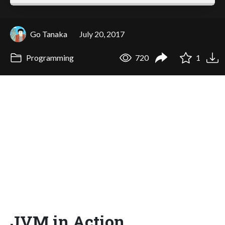
Go Tanaka
July 20, 2017
Programming
720
1
JVM in Action