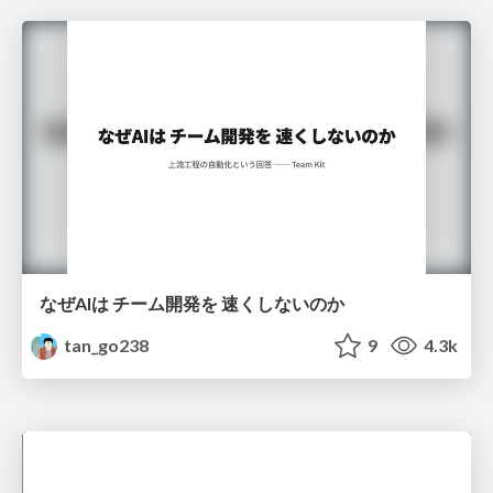
なぜAIは チーム開発を 速くしないのか
tan_go238
9
4.3k