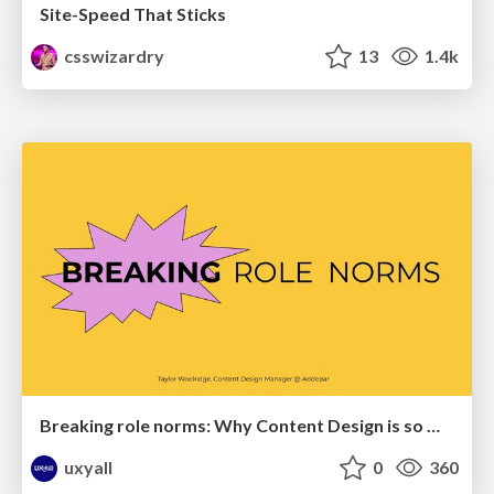
Site-Speed That Sticks
csswizardry
13
1.4k
Breaking role norms: Why Content Design is so much more than writing copy - Taylor Woolridge
uxyall
0
360