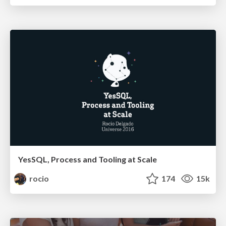
YesSQL, Process and Tooling at Scale
rocio
174
15k