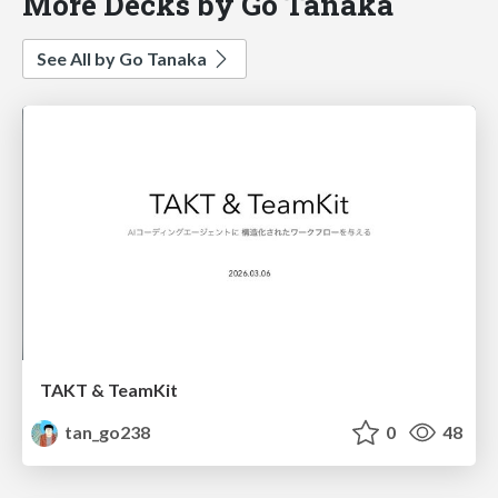
More Decks by Go Tanaka
See All by Go Tanaka
TAKT & TeamKit
tan_go238
0
48