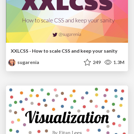
XXLCSS - How to scale CSS and keep your sanity
sugarenia
249
1.3M