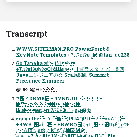
Transcript
WWW.SITE2MAX.PRO PowerPoint &
KeyNote Templates +7.ιʔείʔυೖ໳ @tan_go238
Go Tanaka ओʹ1)1ॻ͍ͯ·͢
+7.ιʔείʔυϦʔσΟϯά͸झຯ 【運営スタッフ】 関西
Javaエンジニアの会 Scala関西 Summit
Freelance Engineer
@UBO@HP
ࠂ஌ 4DBMBؔ੢4VNNJU
೔࣌೥݄೔ ౔
৔ॴఱຬݚमηϯλʔʢ+3େࡕͷྡͷӺͷ͙ۙ͘͢ʣ
͜ͷηογϣϯͰͷ+7.͸)PU4QPU7.ͷ͜ͱΛࢦ͠·͢ɻ
+BWBݴޠ࢓༷΍+BWBԾ૝Ϛγϯ࢓༷ʹ͸هࡌ͞Ε͍ͯͳ͍͜ͱ͕ଟ͍Ͱ͢
ɻ ΑͬͯɺҰ෦࣮ࡍͷಈ࡞ͱҟͳΔ͜ͱ͕͋Δ͔΋͠Ε·ͤΜɻ
·ͨझຯͰ+7.Λௐ΂͍ͯΔͨΊҰ෦ޡΓ͕͋Δ͔΋͠Ε·ͤΜ͕ ͦͷͱ͖͸͝ࢦఠ͍ͩ͘͞ɻ ஫ҙ