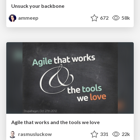
Unsuck your backbone
ammeep
672
58k
Agile that works and the tools we love
rasmusluckow
331
22k