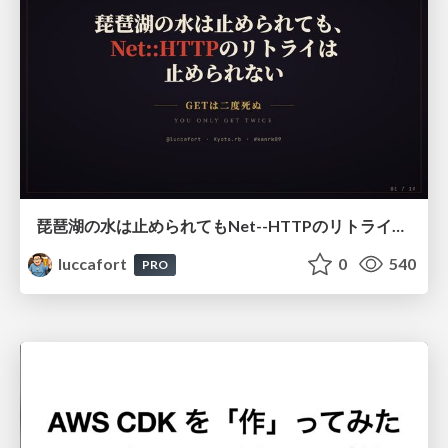
琵琶湖の水は止められてもNet--HTTPのリトライは止められない / You might be able to stop the water flow of Lake Biwa but you can't stop Net::HTTP retries
luccafort
0
540
PRO