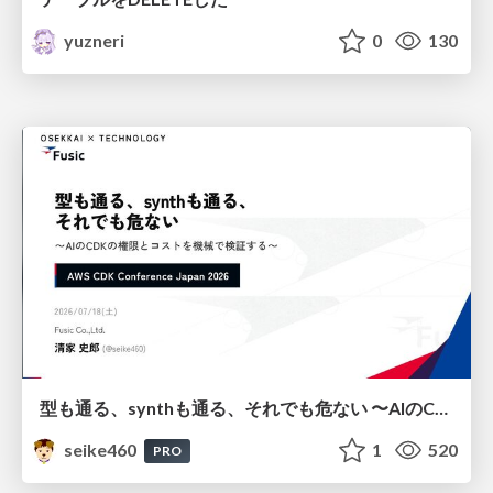
yuzneri
0
130
型も通る、synthも通る、それでも危ない 〜AIのCDKの権限とコストを機械で検証する〜 / It Passes Type Checks, It Passes Synth Checks, but It’s Still Risky — Automatically Verifying Permissions and Costs in AI’s CDK —
seike460
1
520
PRO