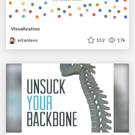
Visualization
eitanlees
152
17k