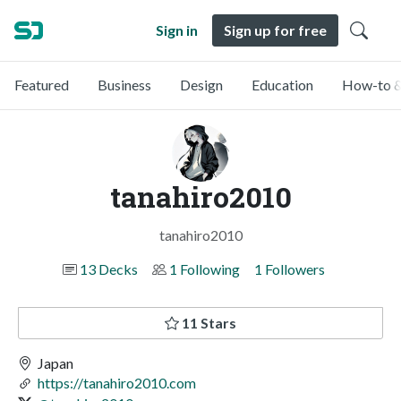
Sign in
Sign up for free
Featured
Business
Design
Education
How-to &
tanahiro2010
tanahiro2010
13 Decks
1 Following
1 Followers
11 Stars
Japan
https://tanahiro2010.com