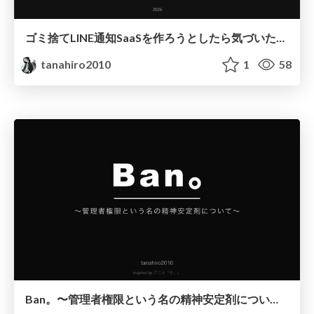
ゴミ捨てLINE通知SaaSを作ろうとしたら気づいたらCron SaaS作ってた話
tanahiro2010
1
58
Ban。〜管理者権限という名の精神安定剤について〜