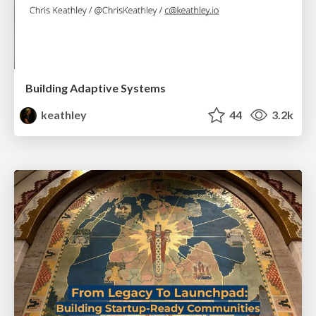
Building Adaptive Systems
keathley
44
3.2k