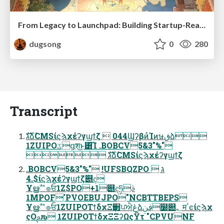
From Legacy to Launchpad: Building Startup-Ready Communities
dugsong
0
280
Transcript
גࣜձࣾCMSίϛϡχέʔγϣϯζ  044ϢʔβͷͨΊͷษڧձ
1ZUIPOػցֶश͜ͱ͸͡Ί .BOBCV5&3"%"
 גࣜձࣾCMSίϛϡχέʔγϣϯζ
.BOBCV5&3"%" !UFSBQZPO  ג
$.4ίϛϡχέʔγϣϯζ୅ද
Ұൠࣾஂ๏ਓ1Z$PO+1୅දཧࣄ
1MPOF'PVOEBUJPO"NCBTTBEPS
Ұൠࣾஂ๏ਓ1ZUIPOΤϯδχΞҭ੒ਪਐڠձࢼݧ໰୊؂मٴͼίϛϡχ
ςΟࢧԉ 1ZUIPOΤϯδχΞ݉ΞʔΩςΫτ "CPVUNF