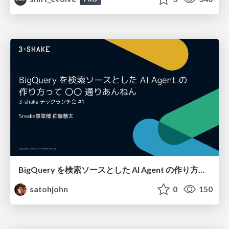
BigQuery を検索ソースとした AI Agent の作り方って 〇〇 通りあんねん
satohjohn
0
150