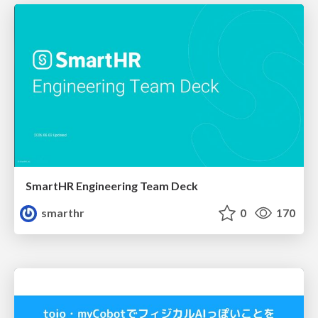
SmartHR Engineering Team Deck
smarthr
0
170