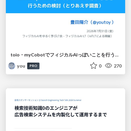
toio・myCobotでフィジカルAIっぽいことを行うための検討（とりあえず調査） / フィジカルAI LT（IoTLTによる開催）
you
0
270
PRO