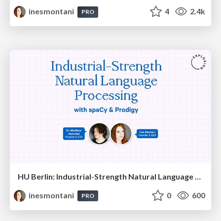
inesmontani
4
2.4k
PRO
HU Berlin: Industrial-Strength Natural Language Processing with spaCy and Prodigy
inesmontani
0
600
PRO