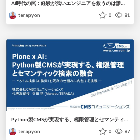
AI時代の罠：経験が浅いエンジニアを救うのは誰か？
terapyon
0
81
Python製CMSが実現する、権限管理とセマンティック検索の融合
terapyon
0
87