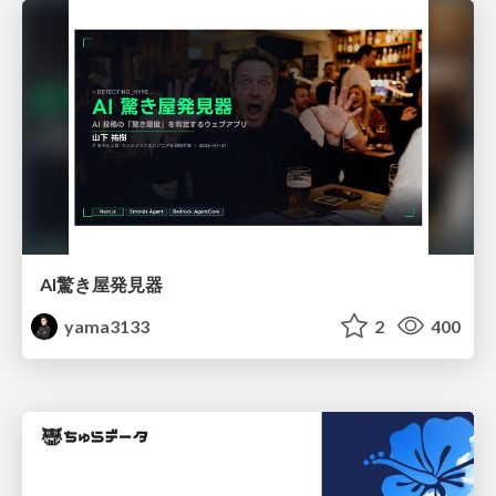
AI驚き屋発見器
yama3133
2
400