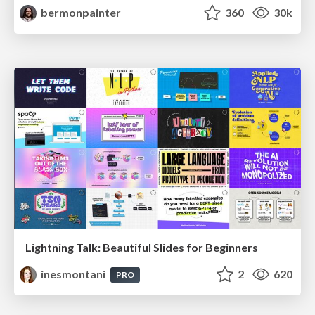
bermonpainter
360
30k
Lightning Talk: Beautiful Slides for Beginners
inesmontani
2
620
PRO