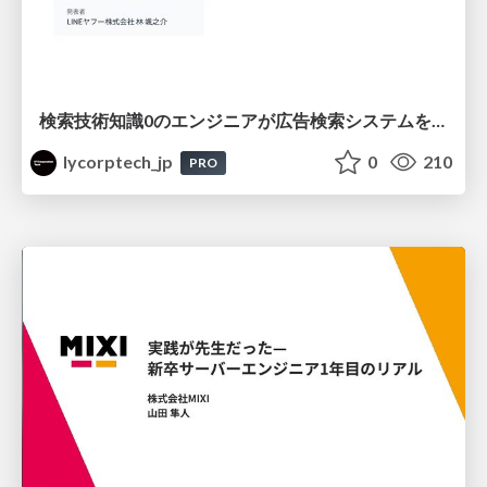
検索技術知識0のエンジニアが広告検索システムを内製化して運用するまで
lycorptech_jp
0
210
PRO