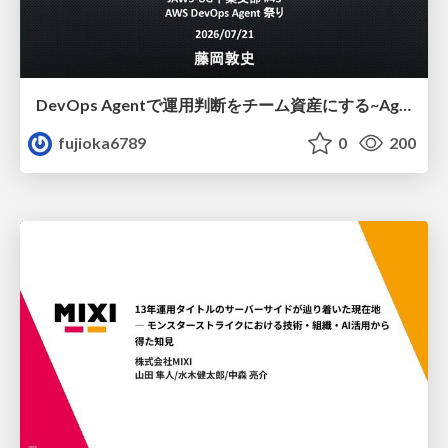
DevOps Agentで運用判断をチーム資産にする ~Agent InstructionsとAgent Skillを継続的に育てる~
fujioka6789
0
200