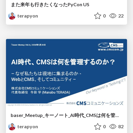
また来年も行きたくなったPyCon US
terapyon
0
22
baser_Meetup_キーノート_AI時代_CMSは何を管理するのか_.pdf
terapyon
0
82