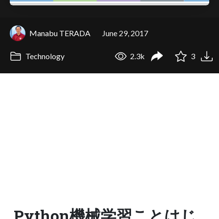
Manabu TERADA
June 29, 2017
Technology
2.3k
3
Python機械学習ことはじ