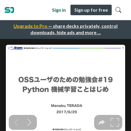
Sign in
Sign up for free
Upgrade to Pro
— share decks privately, control
downloads, hide ads and more …