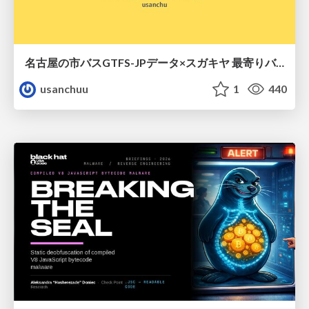
名古屋の市バスGTFS-JPデータ×スガキヤ 最寄りバス停検索をAmazon ElastiCache Serverless for Valkeyで最適化する
usanchuu
1
440