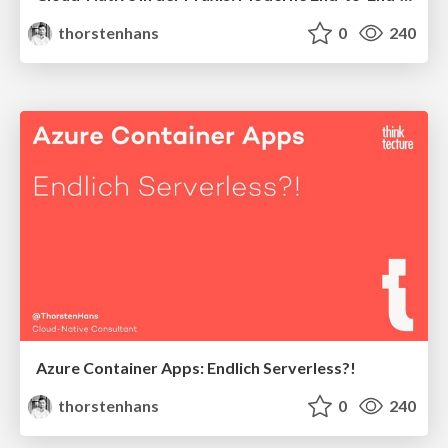
thorstenhans
0
240
Azure Container Apps: Endlich Serverless?!
thorstenhans
0
240