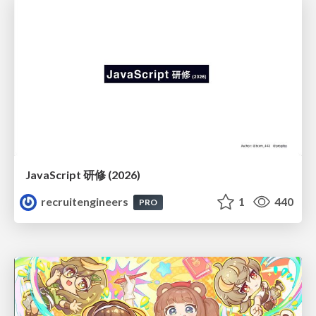
JavaScript 研修 (2026)
recruitengineers
1
440
PRO