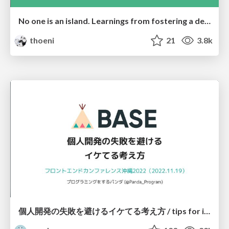
No one is an island. Learnings from fostering a developers community.
thoeni
21
3.8k
個人開発の失敗を避けるイケてる考え方 / tips for indie hackers