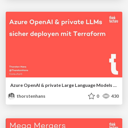
Azure OpenAI & private Large Language Models sicher deployen mit Terraform
thorstenhans
0
430