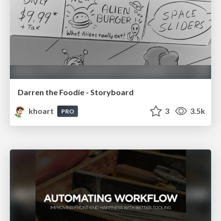
Darren the Foodie - Storyboard
khoart
3
3.5k
PRO