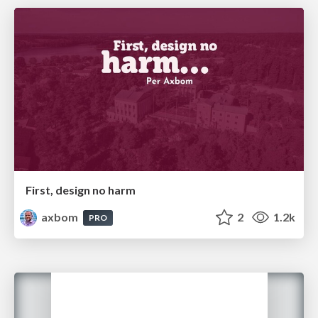
First, design no harm
axbom
2
1.2k
PRO