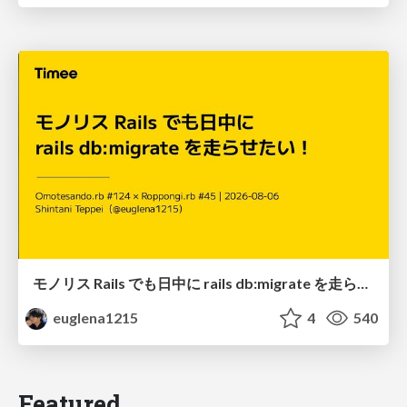
モノリス Rails でも日中に rails db:migrate を走らせたい！ / Daytime rails db:migrate on Monolithic Rails!
euglena1215
4
540
Featured