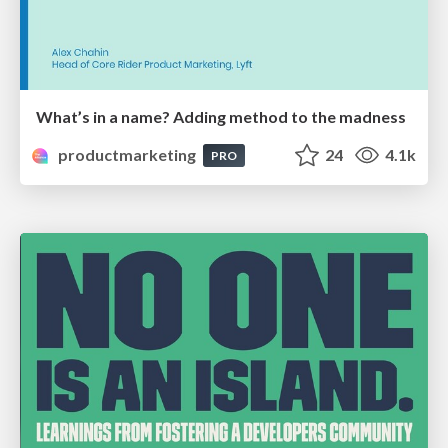
What’s in a name? Adding method to the madness
productmarketing
24
4.1k
PRO