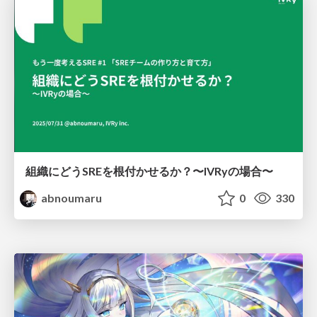
組織にどうSREを根付かせるか？〜IVRyの場合〜
abnoumaru
0
330