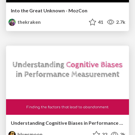
Into the Great Unknown - MozCon
thekraken
41
2.7k
Understanding Cognitive Biases in Performance Measurement
bluesmoon
32
3k