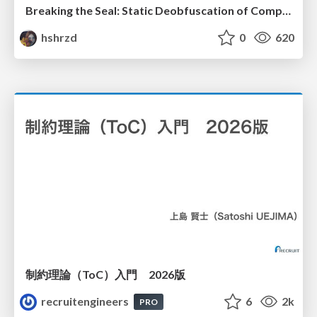
Breaking the Seal: Static Deobfuscation of Compiled V8 JavaScript Bytecode Malware
hshrzd
0
620
制約理論（ToC）入門 2026版
recruitengineers
6
2k
PRO