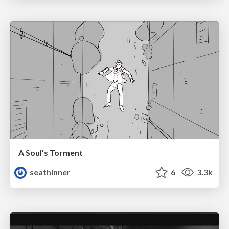
A Soul's Torment
seathinner
6
3.3k