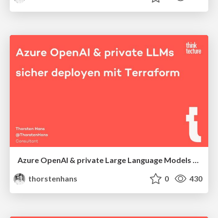
Azure OpenAI & private Large Language Models sicher deployen mit Terraform
thorstenhans
0
430