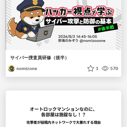
サイバー捜査員研修（後半）
nomizone
1
570