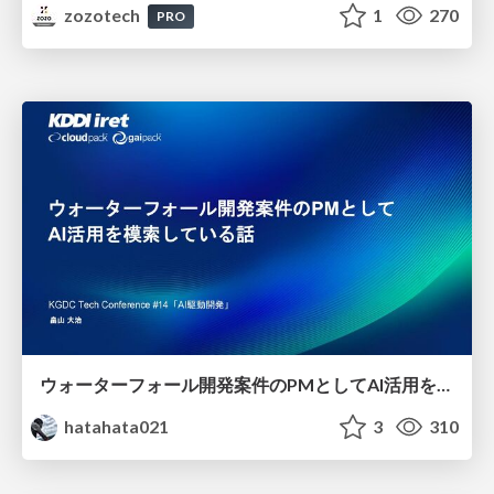
zozotech
1
270
PRO
ウォーターフォール開発案件のPMとしてAI活用を模索している話
hatahata021
3
310