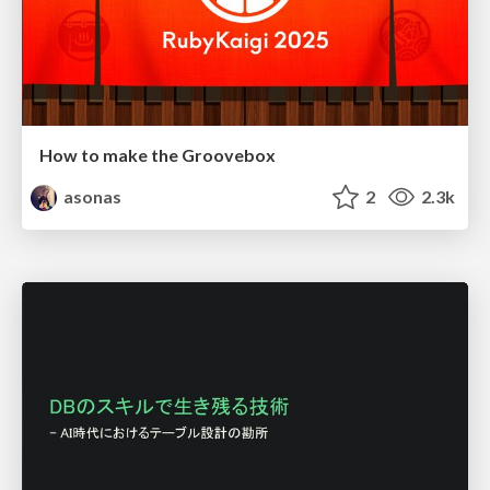
How to make the Groovebox
asonas
2
2.3k