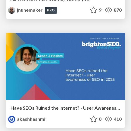
jnunemaker
9
870
PRO
Have SEOs Ruined the Internet? - User Awareness of SEO in 2025
akashhashmi
0
410