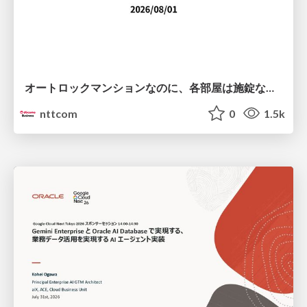
オートロックマンションなのに、各部屋は施錠なし！？ 攻撃者が組織内ネットワークで大暴れする理由 / The Front Door Is Locked, but the Rooms Are Wide Open: Why Attackers Move Freely Inside Enterprise Networks
nttcom
0
1.5k