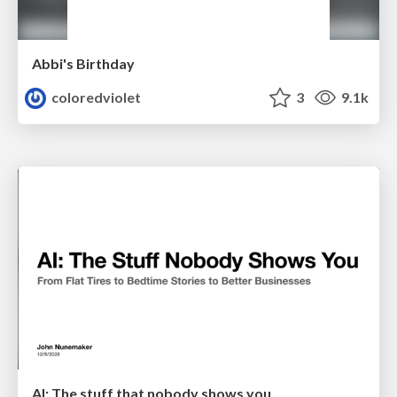
Abbi's Birthday
coloredviolet
3
9.1k
AI: The stuff that nobody shows you