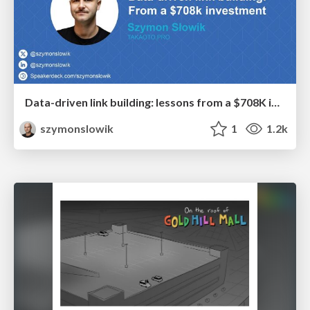
Data-driven link building: lessons from a $708K investment (BrightonSEO talk)
szymonslowik
1
1.2k