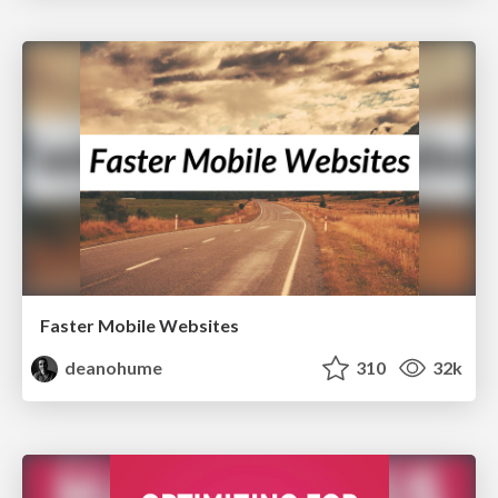
Faster Mobile Websites
deanohume
310
32k