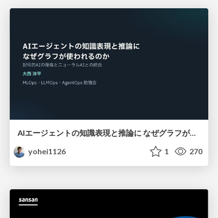
AIエージェントの知識表現と推論に なぜグラフが使われるのか - 記号的AIの復権とニューラルAIとの統合
yohei1126
1
270