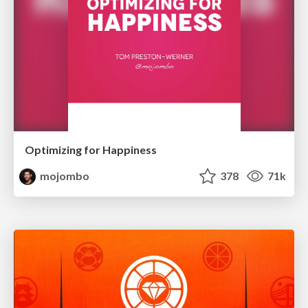
Optimizing for Happiness
mojombo
378
71k