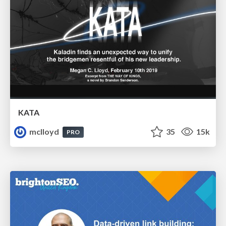
KATA
mclloyd
35
15k
PRO