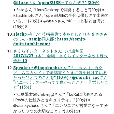
@ftakeさん "openSUSEってなんぞ？" (30分)
• Satoさん "LinuxDesktopで開発すること"(20分) •
k.hashimotoさん " openSUSEの半分は優しさで出来て
いる。" (20分) • @hisa_xさん "ギーコと私と台湾と"
(15分) 8
slackの有志で 技術書典で本をだしたりも 9 ささみ
のほん - ssmjp同人部 : https://ssmjp-
dojin.tumblr.com/
さくらインターネットさん での通常回
2017/4/27（木） 会場：さくらインターネット株式
会社 10
Speaker • @togakushiさん “「ニホンゴ、カク
ノ、ムズカシイ」で原稿書くときに気を付けている
たったひとつのことを“ (10分) • @morihi_socさん
"ハニーポッターやってて良かったこと・苦労したこ
と" (15分)
• 江草陽太(@chibiegg)さん "「LoRaに代表される
LPWAの仕組みとセキュリティ」" (30分) •
@crankychoco さん "「エンジニアが営業になって分
かった３つの大切なこと」"(30分) 11