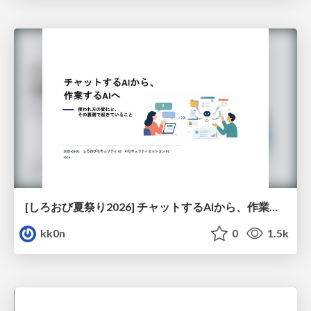
[しろおび夏祭り2026] チャットするAIから、作業するAIへ - 使われ方の変化と、その裏側で起きていること
kk0n
0
1.5k