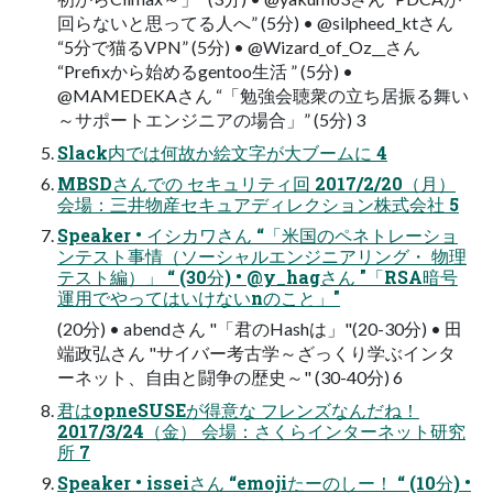
回らないと思ってる人へ” (5分) • @silpheed_ktさん
“5分で猫るVPN” (5分) • @Wizard_of_Oz__さん
“Prefixから始めるgentoo生活 ” (5分) •
@MAMEDEKAさん “「勉強会聴衆の立ち居振る舞い
～サポートエンジニアの場合」” (5分) 3
Slack内では何故か絵文字が大ブームに 4
MBSDさんでの セキュリティ回 2017/2/20（月）
会場：三井物産セキュアディレクション株式会社 5
Speaker • イシカワさん “「米国のペネトレーショ
ンテスト事情（ソーシャルエンジニアリング・ 物理
テスト編）」 “ (30分) • @y_hagさん "「RSA暗号
運用でやってはいけないnのこと」"
(20分) • abendさん "「君のHashは」"(20-30分) • 田
端政弘さん "サイバー考古学～ざっくり学ぶインタ
ーネット、自由と闘争の歴史～" (30-40分) 6
君はopneSUSEが得意な フレンズなんだね！
2017/3/24（金） 会場：さくらインターネット研究
所 7
Speaker • isseiさん “emojiたーのしー！ “ (10分) •