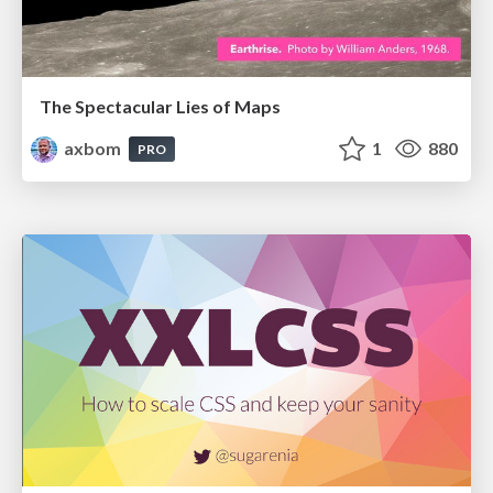
The Spectacular Lies of Maps
axbom
1
880
PRO