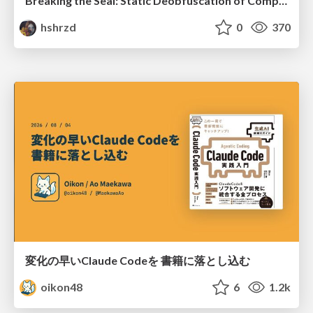
Breaking the Seal: Static Deobfuscation of Compiled V8 JavaScript Bytecode Malware
hshrzd
0
370
変化の早いClaude Codeを 書籍に落とし込む
oikon48
6
1.2k