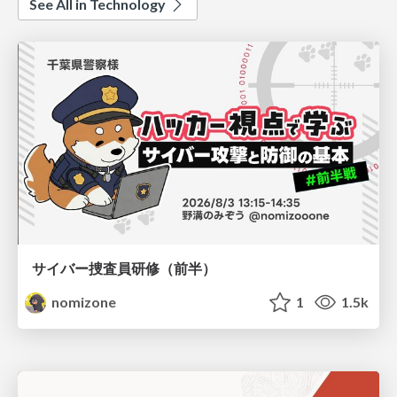
See All in Technology
サイバー捜査員研修（前半）
nomizone
1
1.5k