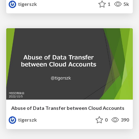
tigerszk
1
5k
Abuse of Data Transfer between Cloud Accounts
tigerszk
0
390