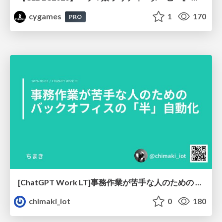
cygames
1
170
PRO
[ChatGPT Work LT]事務作業が苦手な人のための バックオフィスの「半」自動化
chimaki_iot
0
180