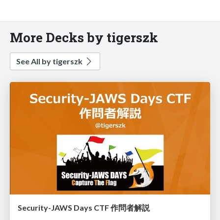
More Decks by tigerszk
See All by tigerszk
Security-JAWS Days CTF 作問者解説