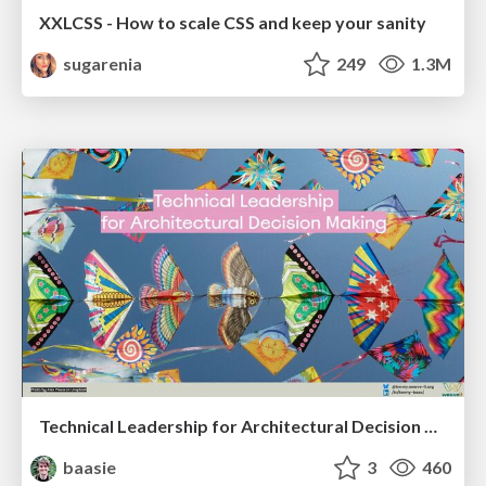
XXLCSS - How to scale CSS and keep your sanity
sugarenia
249
1.3M
Technical Leadership for Architectural Decision Making
baasie
3
460