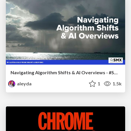
Navigating Algorithm Shifts & AI Overviews - #SMXNext
aleyda
1
1.5k