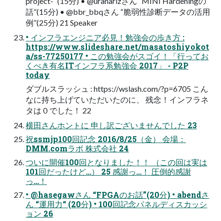
project-“ (15分) • @uranarizさん “MINI Hardeningの
話”(15分) • @bbr_bbqさん “脆弱性診断データの活用
例”(25分) 21 Speaker
• インフラエンジニア必見！勉強会の歩き方 :
https://www.slideshare.net/masatoshiyokot
a/ss-77250177 • この勉強会がスゴイ！「行ってお
くべき有名ITインフラ系勉強会 2017」 - P2P
today
ダブルスラッシュ : https://wslash.com/?p=6705 こん
なに持ち上げていただいたのに、 残念！インフラネ
タは０でした！ 22
横田さんホントに 申し訳ございませんでした 23
祝ssmjp100回記念 2016/8/25（金） 会場：
DMM.comラボ 株式会社 24
ついに開催100回となりました！！ （この回は実は
101回だったけど…） 25 感謝っ…！ 圧倒的感謝
っ…！
• @hasegawさん “FPGAのお話”(20分) • abendさ
ん “運用力“ (20分) • 100回記念パネルディスカッシ
ョン 26