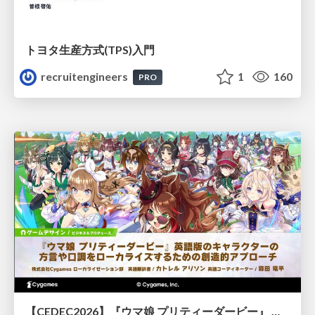
トヨタ⽣産⽅式(TPS)⼊⾨
recruitengineers
1
160
PRO
【CEDEC2026】『ウマ娘 プリティーダービー』 英語版のキャラクターの方言や口調をローカライズするための創造的アプローチ