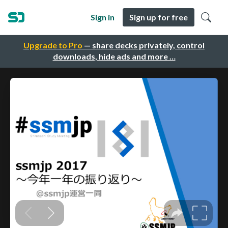
Sign in
Sign up for free
Upgrade to Pro
— share decks privately, control
downloads, hide ads and more …