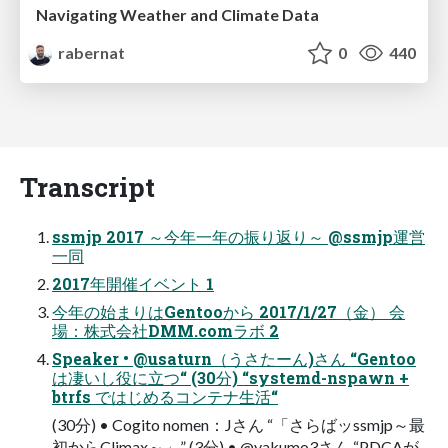
Navigating Weather and Climate Data
rabernat
0
440
Transcript
ssmjp 2017 ～今年一年の振り返り～ @ssmjp運営
一同
2017年開催イベント 1
今年の始まりはGentooから 2017/1/27（金） 会
場：株式会社DMM.comラボ 2
Speaker • @usaturn（うさたーん)さん “Gentoo
は凄いし役に立つ“ (30分) “systemd-nspawn +
btrfs ではじめるコンテナ生活“
(30分) • Cogito nomen：Jさん “「さらばッssmjp～最
初からClimax～」” (3分) • @yakumo3さん “PDCAが