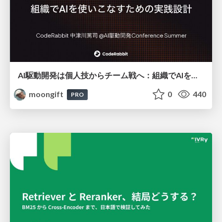
AI駆動開発は個人技からチーム戦へ：組織でAIを使いこなすための実践設計
moongift
0
440
PRO