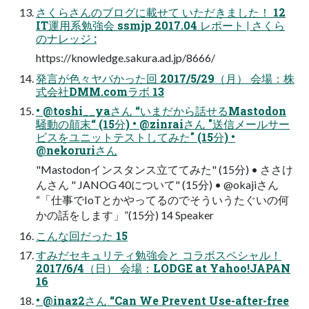
さくらさんのブログに載せて いただきました！ 12
IT運用系勉強会 ssmjp 2017.04 レポート | さくら
のナレッジ :
https://knowledge.sakura.ad.jp/8666/
発言が色々ヤバかった回 2017/5/29（月） 会場：株
式会社DMM.comラボ 13
• @toshi__yaさん “いまだから話せるMastodon
騒動の顛末“ (15分) • @zinraiさん "送信メールサー
ビスをユニットテストしてみた" (15分) •
@nekoruriさん
"Mastodonインスタンス立ててみた" (15分) • ささけ
んさん " JANOG 40について" (15分) • @okajiさん
“「仕事でIoTとかやってるのでそういうたぐいの何
かの話をします」”(15分) 14 Speaker
こんな回だった 15
すみだセキュリティ勉強会と コラボスペシャル！
2017/6/4（日） 会場：LODGE at Yahoo!JAPAN
16
• @inaz2さん “Can We Prevent Use-after-free