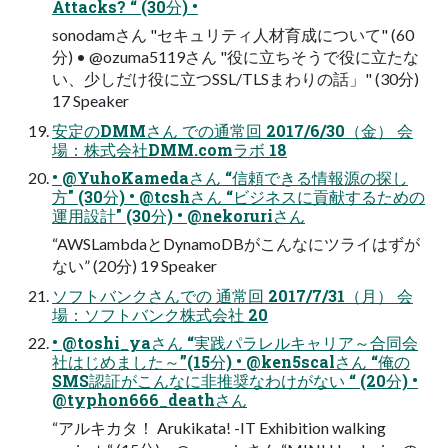
Attacks? “ (30分) •
sonodamさん "セキュリティ人材育成について" (60
分) • @ozuma5119さん "役に立ちそうで役に立たな
い、少しだけ役に立つSSL/TLSまわりの話」" (30分)
17 Speaker
安定のDMMさん での通常回 2017/6/30（金） 会
場：株式会社DMM.comラボ 18
• @YuhoKamedaさん “信頼できる情報源の探し
方" (30分) • @tcshさん “ビジネスに貢献するための
運用設計" (30分) • @nekoruriさん
“AWSLambdaとDynamoDBがこんなにツライはずが
ない” (20分) 19 Speaker
ソフトバンクさんでの 通常回 2017/7/31（月） 会
場：ソフトバンク株式会社 20
• @toshi_yaさん “実践パラレルキャリア～合同会
社はじめました～”(15分) • @ken5scalさん “俺の
SMS認証がこんなに非推奨なわけがない “ (20分) •
@typhon666_deathさん
“アルキカタ！ Arukikata! -IT Exhibition walking