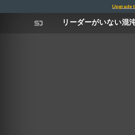
Upgrade t
リーダーがいない混沌とし