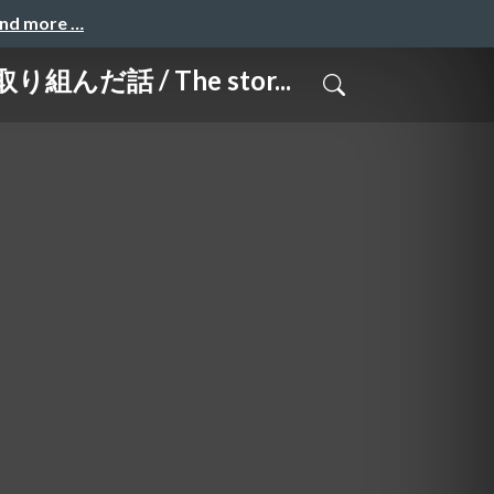
and more …
 / The stor...