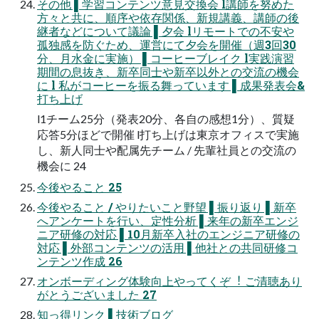
その他 ▌学習コンテンツ意⾒交換会 l講師を努めた
⽅々と共に、順序や依存関係、新規講義、講師の後
継者などについて議論 ▌⼣会 lリモートでの不安や
孤独感を防ぐため、運営にて⼣会を開催（週3回30
分、⽉⽔⾦に実施） ▌コーヒーブレイク l実践演習
期間の息抜き、新卒同⼠や新卒以外との交流の機会
に l 私がコーヒーを振る舞っています ▌成果発表会&
打ち上げ
l1チーム25分（発表20分、各⾃の感想1分）、質疑
応答5分ほどで開催 l打ち上げは東京オフィスで実施
し、新⼈同⼠や配属先チーム / 先輩社員との交流の
機会に 24
今後やること 25
今後やること / やりたいこと野望 ▌振り返り ▌新卒
へアンケートを⾏い、定性分析 ▌来年の新卒エンジ
ニア研修の対応 ▌10⽉新卒⼊社のエンジニア研修の
対応 ▌外部コンテンツの活⽤ ▌他社との共同研修コ
ンテンツ作成 26
オンボーディング体験向上やってくぞ︕ ご清聴あり
がとうございました 27
知っ得リンク ▌技術ブログ