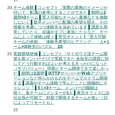
チーム体験 ▌コンセプト︓実際の業務のイメージが
付いて、配属の参考にすることができた ▌期間は2
週間×3チーム ▌受⼊可能なチームへ業務などを体験
しにいく ▌新卒メンバーに配属の希望を聞き、その
情報を考慮しつつ体験先を決めています ▌課題を⽤
意していたり、会議やモブに参加したりなど、チー
ムによって体験は様々 ▌苦労ポイント l「受⼊可能
チームの依頼」「体験先希望のヒアリング」「⼈×タ
ーム×体験先のパズル」 20
実践開発研修 ▌コンセプト︓サイボウズ流チーム開
発を新メンバーだけで実践できた 未知⾒の課題に対
してどう⾏動すればよいか考えるきっかけになった
（サブバリュー） 同期とチーム開発できて楽しかっ
た ▌期間は2週間 ▌HTTPサーバーやWebアプリケ
ーションなど何らかのものをチームでスクラム開発
する ▌講義やチーム体験で学んだことに積極的にチ
ャレンジ︕ ▌5⼈×3チーム、メンバーの職能は
様々、各チームにメンターが1⼈ ▌東京オフィスに出
社出張が可能で、対⾯で開発するチームが多い（⽇
によってリモートも）
21