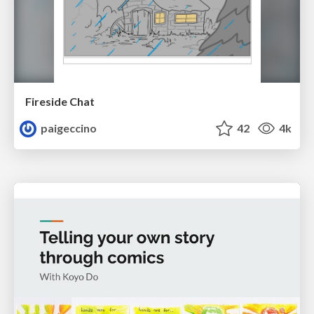
Fireside Chat
paigeccino
42
4k