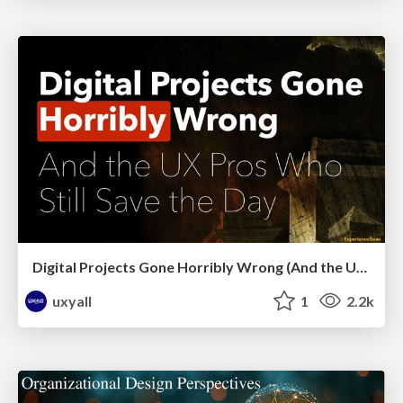
Digital Projects Gone Horribly Wrong (And the UX Pros Who Still Save the Day) - Dean Schuster
uxyall
1
2.2k