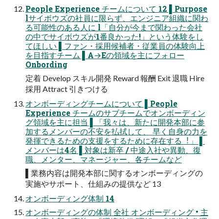
People Experience チームについて 12 ▌Purpose
lサイボウズの社員に限らず、エンジニア組織に関わ
る可能性のある⼈に l「⾃分が今まで関わった会社
の中でサイボウズが1番良かった!」という体験をし
てほしい ▌ファン・採⽤候補者・従業員の体験向上
を⽬指すチーム ▌A→Eの領域を主にフォロー
Onbording
定着 Develop スキル開発 Reward 報酬 Exit 退職 Hire
採⽤ Attract 引きつける
オンボーディングチームについて ▌People
Experience チームのサブチームでオンボーディン
グ領域を主に担当 ▌「我々は、新たに開発本部に参
加するメンバーの不安を払拭して、 早く⾃⾝の⼒を
発揮できるための⽀援をするために存在する︕」 ▌
メンバーは4名 ▌対象は新卒 / 中途⼊社や異動、復
職、メンター、マネージャー、各チームなど
▌業務内容は開発本部に関するオンボーディングの
実施やサポート、仕組みの提供など 13
オンボーディング体制 14
オンボーディングの体制 全社 オンボーディング • 主