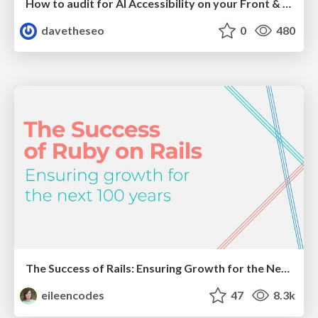
How to audit for AI Accessibility on your Front & Back End
davetheseo
0
480
The Success of Rails: Ensuring Growth for the Next 100 Years
eileencodes
47
8.3k