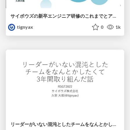
サイボウズの新卒エンジニア研修のこれまでとアップグレードへの挑戦 / The-Journey-and-Challenges-of-Upgrading-Cybozu-New-Graduate-Engineer-Training
tignyax
0
1k
リーダーがいない混沌とした​チームをなんとかしたくて​3年間取り組んだ話 / The story of a three-year effort to deal with a chaotic team with no leader