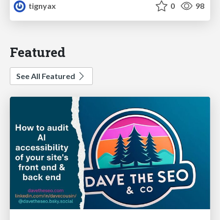
tignyax
0
98
Featured
See All Featured