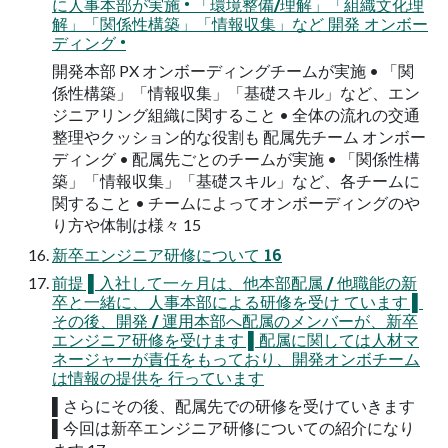
に⼈事本部が実施 • 「環境整備/理解」「組織⽂化理
解」「関係性構築」「情報収集」など 開発 オンボー
ディング •
開発本部 PX オンボーディングチームが実施 • 「関
係性構築」「情報収集」「基礎スキル」など、エン
ジニアリング組織に関すること • 全体の流れの交通
整理やクッション的な役割も 配属先チーム オンボー
ディング • 配属先ごとのチームが実施 • 「関係性構
築」「情報収集」「基礎スキル」など、各チームに
関すること • チームによってオンボーディングのや
り⽅や体制は様々 15
新卒エンジニア研修について 16
前提 ▌⼊社して⼀ヶ⽉は、他本部配属 / 他職能の新
卒と⼀緒に、⼈事本部による研修を受け ています ▌
その後、開発 / 運⽤本部へ配属のメンバーが、新卒
エンジニア研修を受けます ▌配属に関しては⼈材マ
ネージャーが責任をもっており、開発オンボチーム
は情報の提供を ⾏っています
▌さらにその後、配属先での研修を受けていきます
▌今回は新卒エンジニア研修についての紹介になり