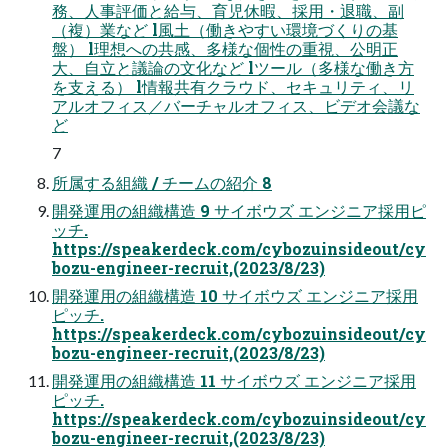
務、⼈事評価と給与、育児休暇、採⽤・退職、副
（複）業など l⾵⼟（働きやすい環境づくりの基
盤） l理想への共感、多様な個性の重視、公明正
⼤、⾃⽴と議論の⽂化など lツール（多様な働き⽅
を⽀える） l情報共有クラウド、セキュリティ、リ
アルオフィス／バーチャルオフィス、ビデオ会議な
ど
7
所属する組織 / チームの紹介 8
開発運⽤の組織構造 9 サイボウズ エンジニア採⽤ピ
ッチ.
https://speakerdeck.com/cybozuinsideout/cy
bozu-engineer-recruit,(2023/8/23)
開発運⽤の組織構造 10 サイボウズ エンジニア採⽤
ピッチ.
https://speakerdeck.com/cybozuinsideout/cy
bozu-engineer-recruit,(2023/8/23)
開発運⽤の組織構造 11 サイボウズ エンジニア採⽤
ピッチ.
https://speakerdeck.com/cybozuinsideout/cy
bozu-engineer-recruit,(2023/8/23)