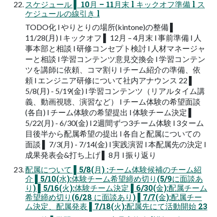
スケジュール ▌ 10⽉ – 11⽉末 l キックオフ準備 l ス
ケジュールの線引き l
TODO化 l やりとりの場所(kintone)の整備 ▌
11/28(⽉) l キックオフ ▌ 12⽉ – 4⽉末 l 事前準備 l ⼈
事本部と相談 l 研修コンセプト検討 l ⼈材マネージャ
ーと相談 l 学習コンテンツ意⾒交換会 l 学習コンテン
ツを講師に依頼、コマ割り l チーム紹介の準備、依
頼 l エンジニア研修について社内アナウンス 22 ▌
5/8(⽉) - 5/19(⾦) l 学習コンテンツ（リアルタイム講
義、動画視聴、演習など） l チーム体験の希望⾯談
(各⾃) l チーム体験の希望提出 l 体験チーム決定 ▌
5/22(⽉) - 6/30(⾦) l 2週間ずつ3チーム体験 l 3ターム
⽬後半から配属希望の提出 l 各⾃と配属についての
⾯談 ▌ 7/3(⽉) - 7/14(⾦) l 実践演習 l 本配属先の決定 l
成果発表会&打ち上げ ▌ 8⽉ l 振り返り
配属について ▌5/8(⽉) :チーム体験候補のチーム紹
介 ▌5/10(⽔):体験チーム希望締め切り(5/9に⾯談あ
り) ▌5/16(⽕):体験チーム決定 ▌6/30(⾦):配属チーム
希望締め切り(6/28 に⾯談あり) ▌7/7(⾦):配属チー
ム決定、配属発表 ▌7/18(⽕):配属先にて活動開始 23