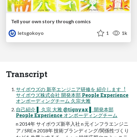
Tell your own story through comics
letsgokoyo
1
1k
Transcript
サイボウズの 新卒エンジニア研修を 紹介します︕
サイボウズ株式会社 開発本部 People Experience
オンボーディングチーム 久宗⼤雅
⾃⼰紹介 ▌ 久宗 ⼤雅 @tignyax ▌ 開発本部
People Experience オンボーディングチーム
n 2014年 サイボウズ新卒⼊社 n 元インフラエンジニ
ア / SRE n 2018年 技術ブランディング/関係性づくり