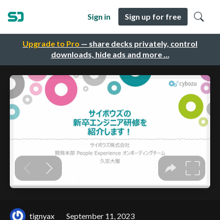
Sign in
Sign up for free
Upgrade to Pro
— share decks privately, control
downloads, hide ads and more …
tignyax
September 11, 2023