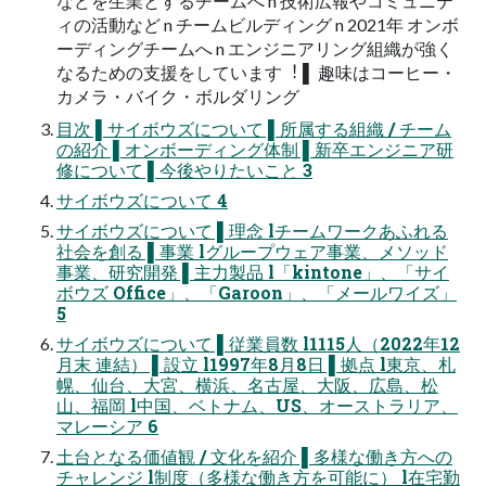
などを⽣業とするチームへ n 技術広報やコミュニテ
ィの活動など n チームビルディング n 2021年 オンボ
ーディングチームへ n エンジニアリング組織が強く
なるための⽀援をしています︕ ▌ 趣味はコーヒー・
カメラ・バイク・ボルダリング
⽬次 ▌サイボウズについて ▌所属する組織 / チーム
の紹介 ▌オンボーディング体制 ▌新卒エンジニア研
修について ▌今後やりたいこと 3
サイボウズについて 4
サイボウズについて ▌理念 lチームワークあふれる
社会を創る ▌事業 lグループウェア事業、メソッド
事業、研究開発 ▌主⼒製品 l「kintone」、「サイ
ボウズ Office」、「Garoon」、「メールワイズ」
5
サイボウズについて ▌従業員数 l1115⼈（2022年12
⽉末 連結） ▌設⽴ l1997年8⽉8⽇ ▌拠点 l東京、札
幌、仙台、⼤宮、横浜、名古屋、⼤阪、広島、松
⼭、福岡 l中国、ベトナム、US、オーストラリア、
マレーシア 6
⼟台となる価値観 / ⽂化を紹介 ▌多様な働き⽅への
チャレンジ l制度（多様な働き⽅を可能に） l在宅勤