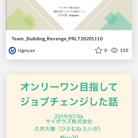
Team _Building_Revenge_PRLT20201110
tignyax
0
150