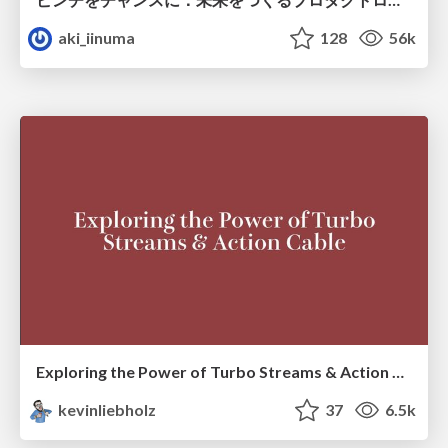
aki_iinuma
128
56k
Exploring the Power of Turbo Streams & Action Cable | RailsConf2023
kevinliebholz
37
6.5k