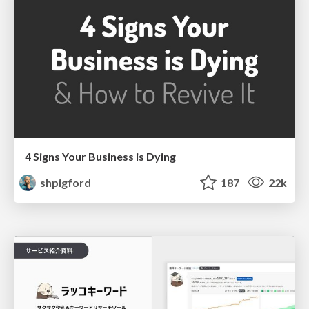
4 Signs Your Business is Dying
shpigford
187
22k