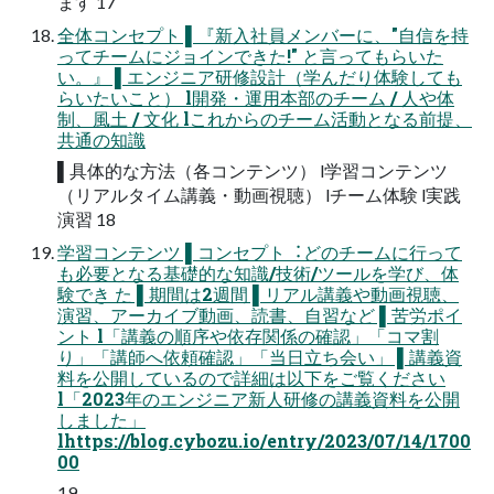
ます 17
全体コンセプト ▌『新⼊社員メンバーに、"⾃信を持
ってチームにジョインできた!" と⾔ってもらいた
い。』 ▌エンジニア研修設計（学んだり体験しても
らいたいこと） l開発・運⽤本部のチーム / ⼈や体
制、⾵⼟ / ⽂化 lこれからのチーム活動となる前提、
共通の知識
▌具体的な⽅法（各コンテンツ） l学習コンテンツ
（リアルタイム講義・動画視聴） lチーム体験 l実践
演習 18
学習コンテンツ ▌コンセプト︓どのチームに⾏って
も必要となる基礎的な知識/技術/ツールを学び、体
験でき た ▌期間は2週間 ▌リアル講義や動画視聴、
演習、アーカイブ動画、読書、⾃習など ▌苦労ポイ
ント l「講義の順序や依存関係の確認」「コマ割
り」「講師へ依頼確認」「当⽇⽴ち会い」 ▌講義資
料を公開しているので詳細は以下をご覧ください
l「2023年のエンジニア新⼈研修の講義資料を公開
しました」
lhttps://blog.cybozu.io/entry/2023/07/14/1700
00
19