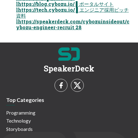
lhttps://blog.cybozu.io/ ▌ポータルサイト
lhttps://tech.cybozu.io/ ▌エンジニア採⽤ピッチ
資料
lhttps://speakerdeck.com/cybozuinsideout/c
ybozu-engineer-recruit 28
SpeakerDeck
Top Categories
Programming
Technology
Storyboards