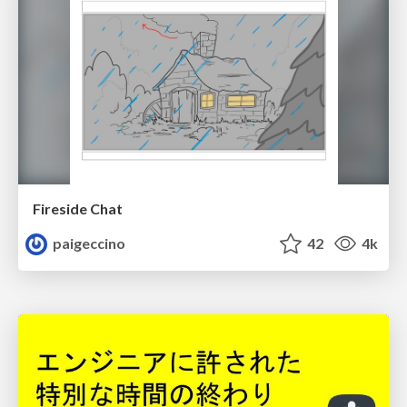
Fireside Chat
paigeccino
42
4k