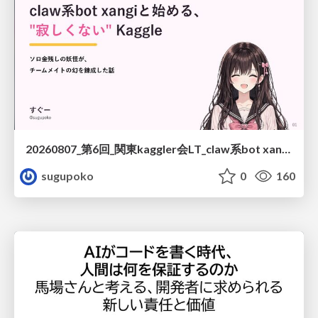
20260807_第6回_関東kaggler会LT_claw系bot xangiと始める、"寂しくない" kaggle
sugupoko
0
160