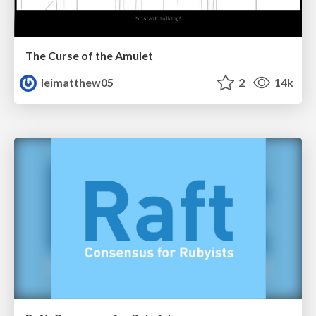
The Curse of the Amulet
leimatthew05
2
14k