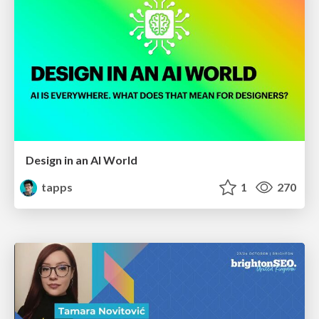
Design in an AI World
tapps
1
270