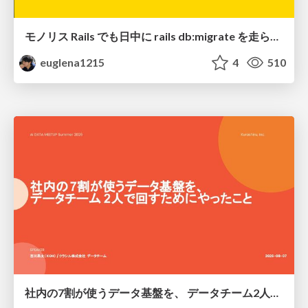
モノリス Rails でも日中に rails db:migrate を走らせたい！ / Daytime rails db:migrate on Monolithic Rails!
euglena1215
4
510
社内の7割が使うデータ基盤を、 データチーム2人で回すためにやったこと