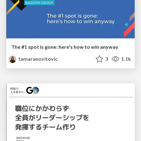
The #1 spot is gone: here's how to win anyway
tamaranovitovic
3
1.1k