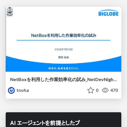
NetBoxを利用した作業効率化の試み_NetDevNight4
tnoha
0
470