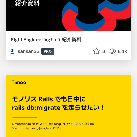
Eight Engineering Unit 紹介資料
sansan33
3
8.1k
PRO