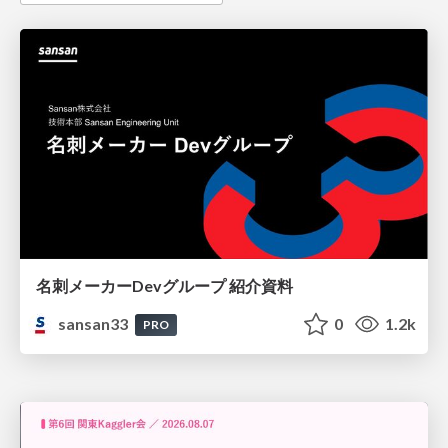
名刺メーカーDevグループ 紹介資料
sansan33
0
1.2k
PRO