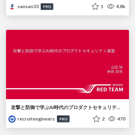
sansan33
1
4.8k
PRO
攻撃と防御で学ぶAI時代のプロダクトセキュリティ演習
recruitengineers
2
470
PRO