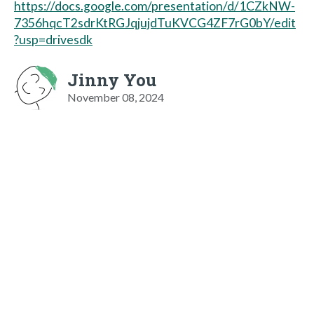
https://docs.google.com/presentation/d/1CZkNW-
7356hqcT2sdrKtRGJqjujdTuKVCG4ZF7rG0bY/edit
?usp=drivesdk
Jinny You
November 08, 2024