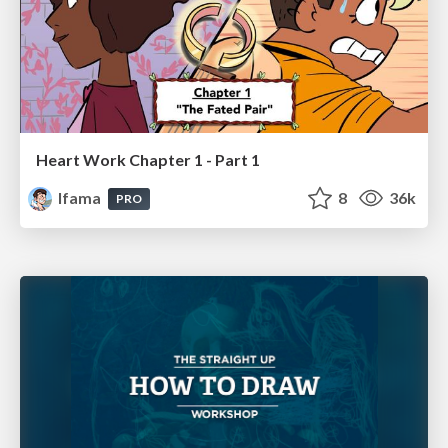
Heart Work Chapter 1 - Part 1
lfama
8
36k
PRO