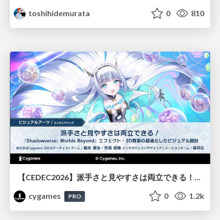
toshihidemurata
0
810
【CEDEC2026】派手さと見やすさは両立できる！『Shadowverse: Worlds Beyond』エフェクト・3D背景の超進化したビジュアル設計
cygames
0
1.2k
PRO