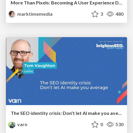
More Than Pixels: Becoming A User Experience Designer
marktimemedia
3
480
The SEO identity crisis: Don't let AI make you average
varn
0
530