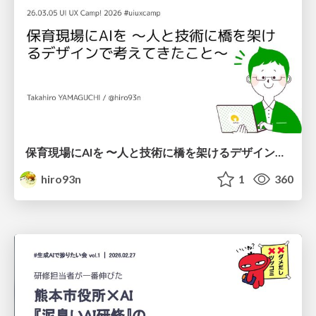
保育現場にAIを 〜人と技術に橋を架けるデザインで考えてきたこと〜 uiuxcamp2026-hoiku-ai-design
hiro93n
1
360