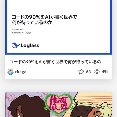
コードの90%をAIが書く世界で何が待っているのか / What awaits us in a world where 90% of the code is written by AI
rkaga
63
45k