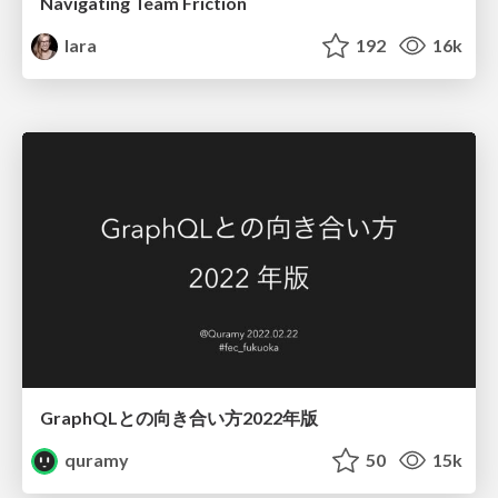
Navigating Team Friction
lara
192
16k
GraphQLとの向き合い方2022年版
quramy
50
15k