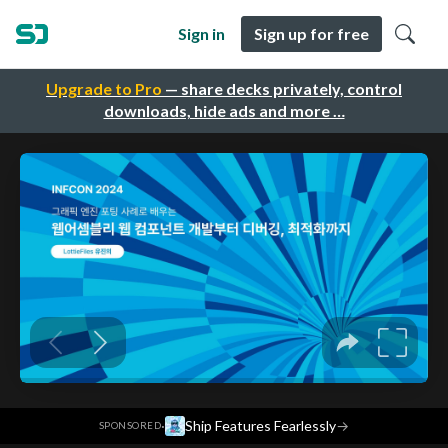
Sign in
Sign up for free
Upgrade to Pro
— share decks privately, control
downloads, hide ads and more …
·
Ship Features Fearlessly
→
SPONSORED