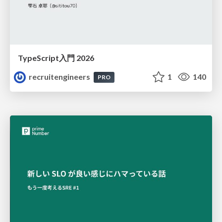
TypeScript入門 2026
recruitengineers
1
140
PRO