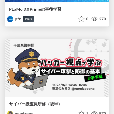
PLaMo 3.0 Primeの事後学習
pfn
0
270
PRO
サイバー捜査員研修（後半）
nomizone
1
570