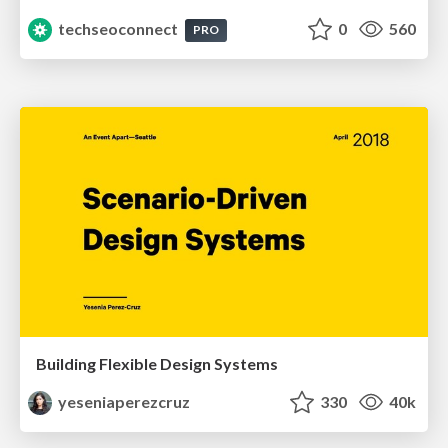
techseoconnect
0
560
PRO
Building Flexible Design Systems
yeseniaperezcruz
330
40k