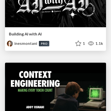
Building AI with AI
inesmontani
1
1.1k
PRO