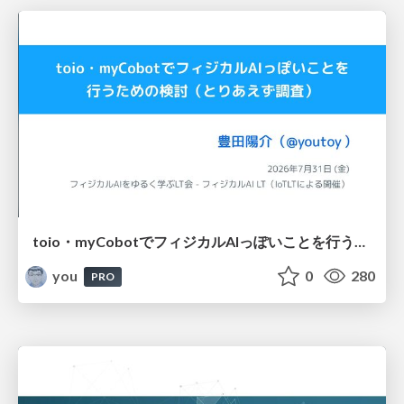
toio・myCobotでフィジカルAIっぽいことを行うための検討（とりあえず調査） / フィジカルAI LT（IoTLTによる開催）
you
0
280
PRO