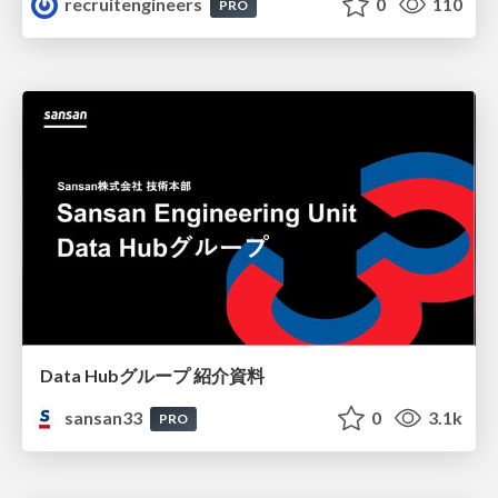
recruitengineers
0
110
PRO
Data Hubグループ 紹介資料
sansan33
0
3.1k
PRO