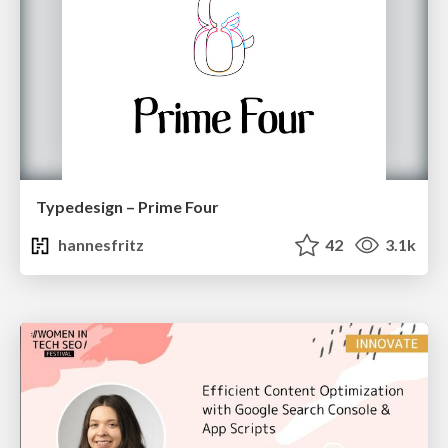
Typedesign – Prime Four
hannesfritz
42
3.1k