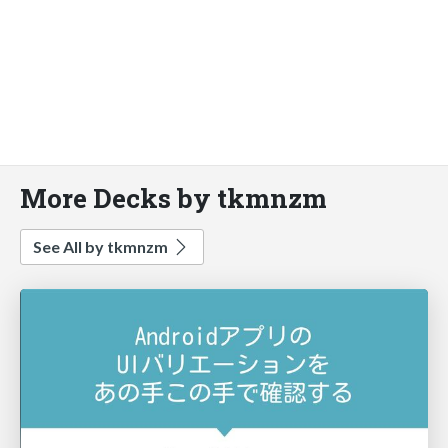
More Decks by tkmnzm
See All by tkmnzm