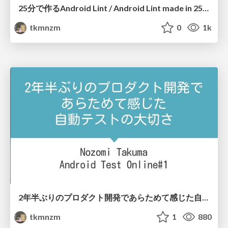
25分で作るAndroid Lint / Android Lint made in 25 minutes
tkmnzm
0
1k
2年半ぶりのプロダクト開発であらためて感じた自動テストの大切さ / realized the importance of automatic testing with product development for the first time in two and a half years
tkmnzm
1
880