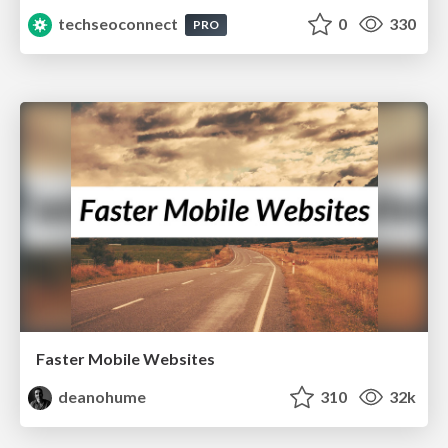
techseoconnect
0
330
PRO
Faster Mobile Websites
deanohume
310
32k