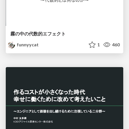
霧の中の代数的エフェクト
funnyycat
1
460