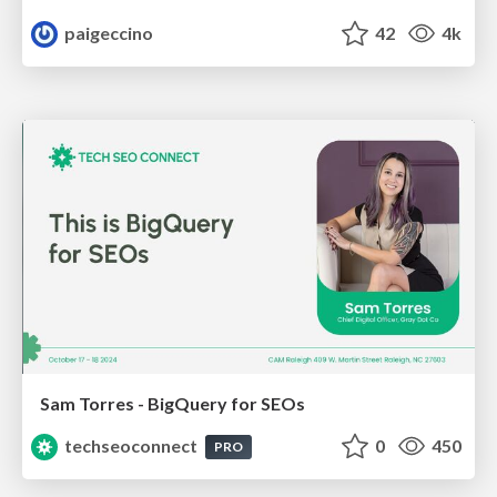
paigeccino
42
4k
Sam Torres - BigQuery for SEOs
techseoconnect
0
450
PRO