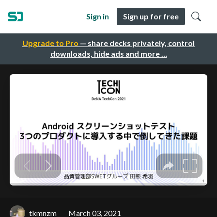
Sign in
Sign up for free
Upgrade to Pro
— share decks privately, control
downloads, hide ads and more …
tkmnzm
March 03, 2021