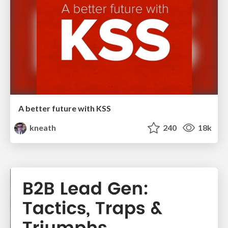
A better future with KSS
kneath
240
18k