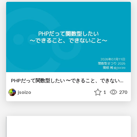
PHPだって関数型したい 〜できること、できないこと〜 / fp-in-php
jsoizo
1
270