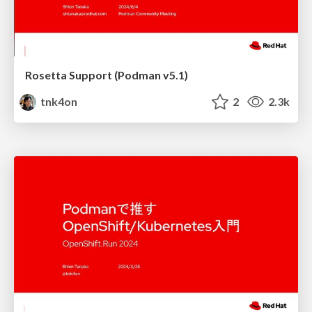
Rosetta Support (Podman v5.1)
tnk4on
2
2.3k