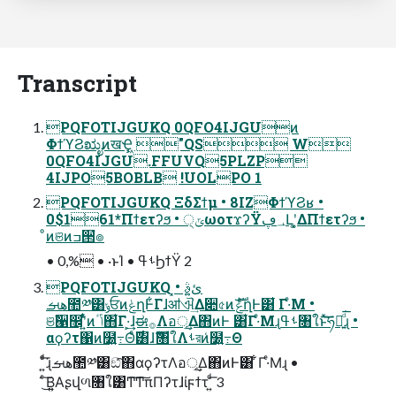
Transcript
PQFOTIJGUKQ 0QFO4IJGUͷ
ΦϯϓϨಋೖͷखҾ͖ "QS W
0QFO4IJGU.FFUVQ5PLZP
4IJPO5BOBLB !UOLPO 1
PQFOTIJGUKQ ΞδΣϯμ • 8IZΦϯϓϨʁ •
0$161*Πϯετʔϧ • ੍ݶωοτϫʔΫ؀ڥԼʹ͓͚ΔΠϯετʔϧ •
ͦͷଞͷߏ੒ํ๏
• 0,% • ·ͱΊ • ࢀߟϦϯΫ 2
PQFOTIJGUKQ ͓ئ͍ࣄ߲ •
هࡌ಺༰͸ݸਓͷݟղͰ͋Γɺॴଐ͢Δ૊৫ͷެࣜݟղͰ͸͋ Γ·ͤΜ •
ଞࣾ੡඼ʹ͍ͭͯͷݴٴ΋͋Γ·͕͢ɺಈ࡞Λอূ͢Δ΋ͷͰ ͸͋Γ·ͤΜɻࢀߟ৘ใͱͯ͠͝ཧղ͍ͩ͘͞ɻ •
αϙʔτ΁ͷ໰͍߹Θͤ࣌͸ɺެࣜ৘ใΛࢀরͷ͏͑໰͍߹Θ
͍ͤͩ͘͞ɻهࡌ಺༰͸ඞͣ͠΋αϙʔτΛอূ͢Δ΋ͷͰ͸ ͋Γ·ͤΜɻ •
͜͏ͨ͠Β͍͍Αʂվળ৘ใ͸Ͳ͠Ͳ͠πΠʔτɺίϝϯτ͘ ͍ͩ͞ 3