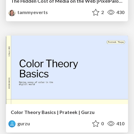
The Hidden Cost of Media on the Web [PixelPalooza 2025]
tammyeverts
2
430
Color Theory Basics | Prateek | Gurzu
gurzu
0
410