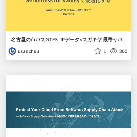
名古屋の市バスGTFS-JPデータ×スガキヤ 最寄りバス停検索をAmazon ElastiCache Serverless for Valkeyで最適化する
usanchuu
1
300