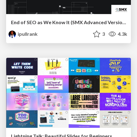
End of SEO as We Know It (SMX Advanced Version)
ipullrank
3
4.3k
Lightning Talk: Beautiful Slides for Beginners