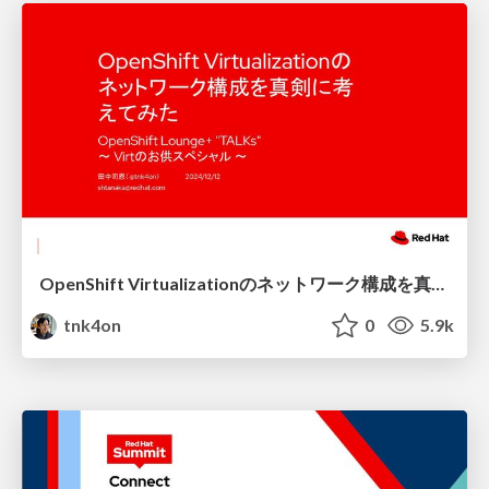
OpenShift Virtualizationのネットワーク構成を真剣に考えてみた/OpenShift Virtualization's Network Configuration
tnk4on
0
5.9k