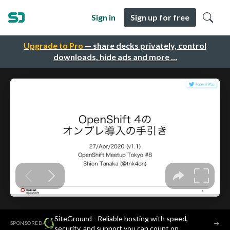
Sign in
Sign up for free
Upgrade to Pro
— share decks privately, control
downloads, hide ads and more …
SiteGround - Reliable hosting with speed,
·
→
SPONSORED
security, and support you can count on.