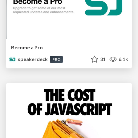
Become a Pro
speakerdeck
31
6.1k
PRO