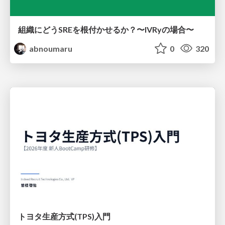
組織にどうSREを根付かせるか？〜IVRyの場合〜
abnoumaru
0
320
トヨタ⽣産⽅式(TPS)⼊⾨