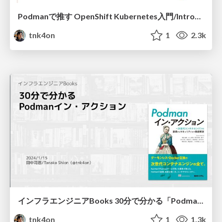
Podmanで推す OpenShift Kubernetes入門/Introduction to OpenShift and K8s by Podman
tnk4on
1
2.3k
インフラエンジニアBooks 30分で分かる「Podmanイン・アクション」/Infra Engineer Books "Podman in Action"
tnk4on
1
1.3k