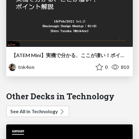
【ATEM Mini】実機で分かる、ここが凄い！ポイント解説/atem-mini-key-points
tnk4on
0
810
Other Decks in Technology
See All in Technology