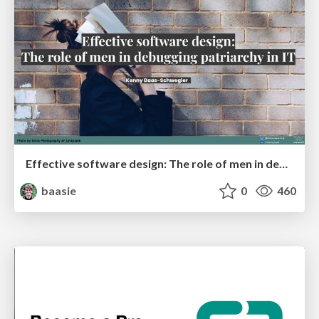
Effective software design: The role of men in debugging patriarchy in IT @ Voxxed Days AMS
baasie
0
460