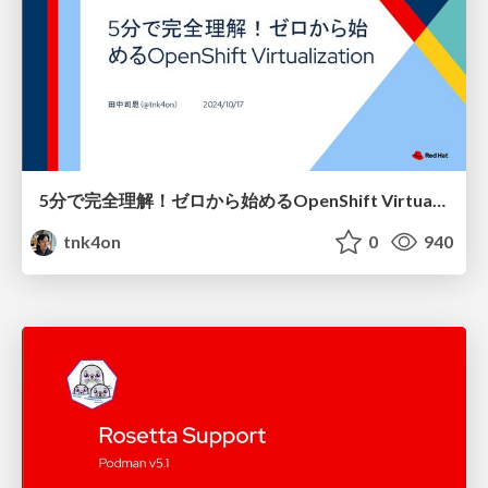
5分で完全理解！ゼロから始めるOpenShift Virtualization/Starting from zero OpenShift Virtualization at 5 min
tnk4on
0
940