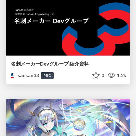
名刺メーカーDevグループ 紹介資料
sansan33
0
1.2k
PRO