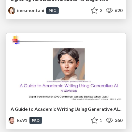
inesmontani
2
620
PRO
A Guide to Academic Writing Using Generative AI - A Workshop
ks91
1
360
PRO